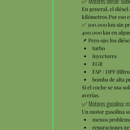
✅ Motores diésel: suel
En general, el diése
kilómetros.Por eso e
✅ 300.000 km sin p
400.000 km en algun
📌 Pero ojo: los dié
turbo
inyectores
EGR
FAP / DPF (filtro
bomba de alta p
Si el coche se usa so
averías.
✅ Motores gasolina: ma
Un motor gasolina su
menos problemas
reparaciones g