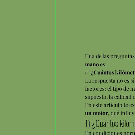
Una de las pregunta
mano
 es:
✅ 
¿Cuántos kilómetr
La respuesta no es 
factores: el tipo de 
supuesto, la calidad 
En este artículo te 
un motor
, qué influ
1) ¿Cuántos kilóm
En condiciones norm