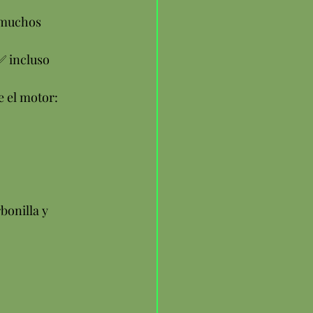
 muchos 
 incluso 
e el motor:
bonilla y 