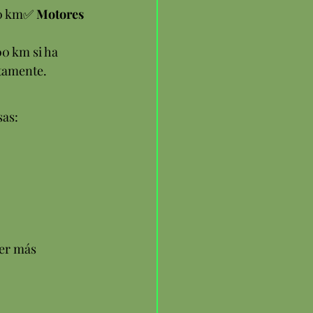
0 km✅ 
Motores 
0 km si ha 
tamente.
sas:
er más 