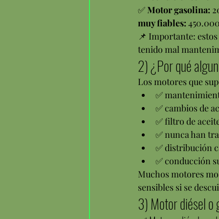
✅ 
Motor gasolina:
 2
muy fiables:
 450.00
📌 Importante: estos
tenido mal mantenim
2) ¿Por qué algu
Los motores que sup
✅ mantenimient
✅ cambios de ac
✅ filtro de aceit
✅ nunca han tra
✅ distribución 
✅ conducción sua
Muchos motores mode
sensibles si se desc
3) Motor diésel o