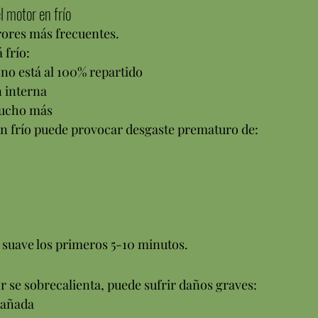
l motor en frío
rrores más frecuentes.
 frío:
a no está al 100% repartido
n interna
mucho más
n frío puede provocar desgaste prematuro de:
suave los primeros 5-10 minutos.
 se sobrecalienta, puede sufrir daños graves:
dañada