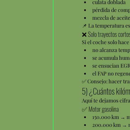
culata doblada
pérdida de com
mezcla de aceite
📌 La temperatura es 
❌ Solo trayectos cortos
Si el coche solo hace
no alcanza temp
se acumula hume
se ensucian EGR
el FAP no regen
✅ Consejo: hacer tr
5) ¿Cuántos kilóm
Aquí te dejamos cifra
✅ Motor gasolina
150.000 km → m
200.000 km → n