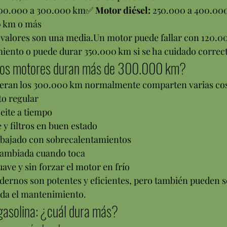
00.000 a 300.000 km✅ 
Motor diésel:
 250.000 a 400.00
0 km o más
 valores son una media.Un motor puede fallar con 120.00
iento o puede durar 350.000 km si se ha cuidado correc
nos motores duran más de 300.000 km?
eran los 300.000 km normalmente comparten varias co
o regular
eite a tiempo
e y filtros en buen estado
bajado con sobrecalentamientos
cambiada cuando toca
ve y sin forzar el motor en frío
rnos son potentes y eficientes, pero también pueden s
uida el mantenimiento.
 gasolina: ¿cuál dura más?