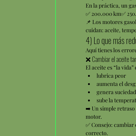
En la práctica, un g
✅ 200.000 km✅ 250.
📌 Los motores gasol
cuidan: aceite, temp
4) Lo que más redu
Aquí tienes los error
❌ Cambiar el aceite ta
El aceite es “la vida
lubrica peor
aumenta el desg
genera suciedad
sube la tempera
➡️ Un simple retraso
motor.
✅ Consejo: cambiar e
correcto.