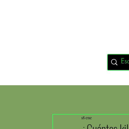
18 ene
¿Cuántos kil