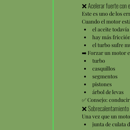
❌ Acelerar fuerte con e
Este es uno de los e
Cuando el motor está
el aceite todaví
hay más fricció
el turbo sufre 
➡️ Forzar un motor e
turbo
casquillos
segmentos
pistones
árbol de levas
✅ Consejo: conducir 
❌ Sobrecalentamiento
Una vez que un motor
junta de culata 