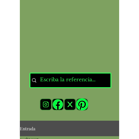
Entrada