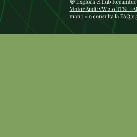
🧭 Explora el hub
Recambios
Motor Audi/VW 2.0 TFSI EA88
mano
» o consulta la
FAQ y 