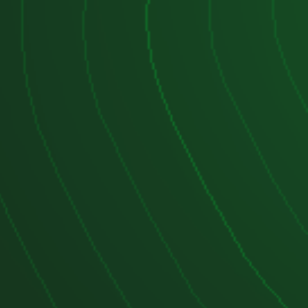
or diésel puede generar emisiones
motores de gasolina, lo que puede
ara los conductores que buscan un
co.
los que utilizan este motor
DI DGT se utiliza en varios modelos
a marca Volkswagen, incluyendo:
2009-2013)
2005-2011)
 (2006-2010)
 (2008-2011)