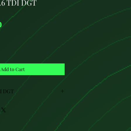
.6 TDI DGT
Price
0
Add to Cart
DI DGT
enerales
tor diésel turboalimentado (TDI)
c
os: 4
a: 76.5 mm x 80.5 mm