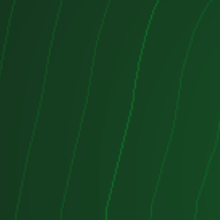
 Sistema de frenos con discos de
o ruedas y sistema de frenado
ajas
co: El motor VW 1.6 TDI DGT es
tencia y eficiencia energética, lo
para los conductores que buscan un
e potencia y economía.
: El motor diésel es conocido por
 y suave que los motores de
o hace ideal para los conductores que
ranquilo y cómodo.
r VW 1.6 TDI DGT es conocido por
stente, lo que lo hace ideal para los
buscan un motor que dure mucho
s: Aunque el motor diésel es
ilencioso y suave, puede generar
s en ciertas condiciones, como
elerando o frenando.