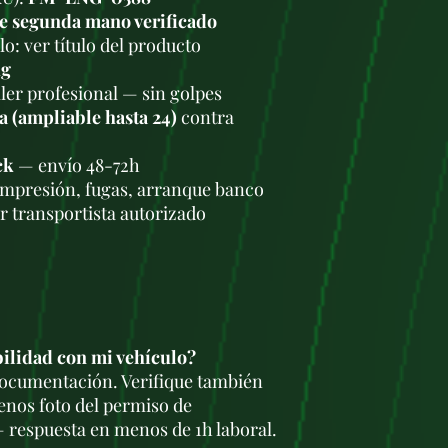
Sistema de frenos:
e segunda mano verificado
freno en las cuatr
o: ver título del producto
antibloqueo (ABS)
kg
Ventajas y desvent
Ventajas:
ler profesional — sin golpes
Potente y económi
a (ampliable hasta 24)
contra
conocido por su po
que lo hace ideal 
ck
— envío 48-72h
motor que combin
ompresión, fugas, arranque banco
Silencioso y suave
r transportista autorizado
ser más silencioso
gasolina, lo que l
buscan un motor t
Duradero: El moto
ser duradero y resi
conductores que 
tiempo.
bilidad con mi vehículo?
Desventajas:
 documentación. Verifique también
Ruido y vibracione
enos foto del permiso de
conocido por ser s
ruido y vibracione
 respuesta en menos de 1h laboral.
cuando se está ac