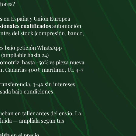
tores?
s
en España y Unión Europea
sionales cualificados
automoción
antes del stock (compresión, banco,
les bajo petición WhatsApp
 (ampliable hasta 24)
omotriz: hasta -50% vs pieza nueva
h, Canarias 400€ marítimo, UE 4-7
transferencia, 3-4x sin intereses
usada bajo condiciones
eban en taller antes del envío. La
cluida — amplíala según tus
uida
en el precio