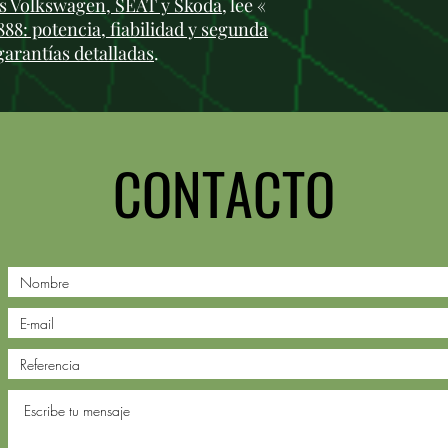
 Volkswagen, SEAT y Skoda
, lee «
8: potencia, fiabilidad y segunda
garantías detalladas
.
CONTACTO