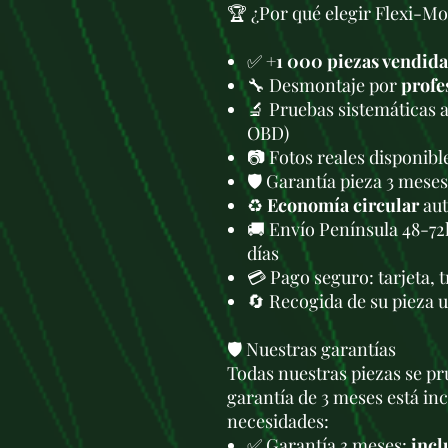
🏆 ¿Por qué elegir Flexi-Mo
✅
+1 000 piezas vendida
🔧 Desmontaje por
profe
🔬 Pruebas sistemáticas 
OBD)
📷 Fotos reales disponib
🛡️ Garantía pieza 3 meses
♻️
Economía circular
aut
🚚 Envío Península 48-72
días
💳 Pago seguro: tarjeta, 
🔄 Recogida de su pieza 
🛡️ Nuestras garantías
Todas nuestras piezas se pru
garantía de 3 meses está in
necesidades:
✅ Garantía 3 meses:
incl