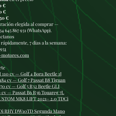
0 €
0 €
50 €
duración elegida al comprar —
34 645 867 931 (WhatsApp).
áctanos
rápidamente, 7 días a la semana:
 931
i-motores.com
rte
110 cv — Golf 4 Bora Beetle 1J
84 cv — Golf 7 Passat B8 Tiguan
170 cv — Golf 5 R32 Beetle GLI
 cv — Passat B6 R36 Touareg 7L
STOM MK8 LIFT 2021– 2.0 TDCi
 HDi RHY DW10TD Segunda Mano