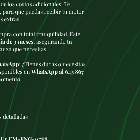
 de los costos adicionales! Te
Alimentación: Iny
Turboalimentació
, para que puedas recibir tu motor
variable (VGT)
s extras.
Cilindrada de admi
Cilindrada de esca
pra con total tranquilidad. Este
Potencia máxima: 
ía de 3 meses
, asegurando tu
Par máximo: 320 N
ianza que necesitas.
Velocidad de giro
Consumo de combus
ciclo combinado)
hatsApp
: ¿Tienes dudas o necesitas
Características té
sponibles en
WhatsApp al 645 867
Bloque y cilindros
momento.
de aluminio
Cárter: Cárter de 
forzada
Sistema de inyecci
combustible con s
Sistema de ignició
s detalladas
encendido electró
Sistema de refrige
líquida con radiad
KU):
FM-ENG-0588