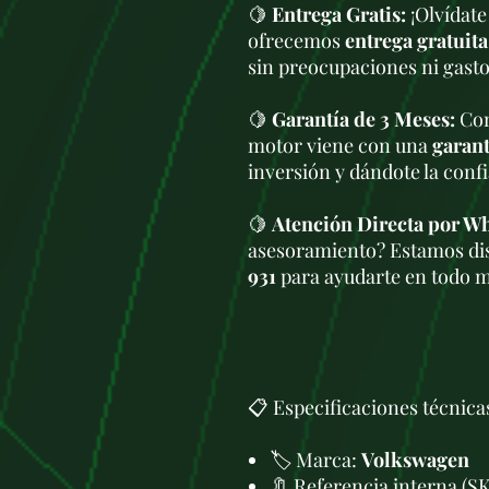
🍋
Entrega Gratis:
¡Olvídate
ofrecemos
entrega gratuita
sin preocupaciones ni gasto
🍋
Garantía de 3 Meses:
Com
motor viene con una
garant
inversión y dándote la conf
🍋
Atención Directa por W
asesoramiento? Estamos di
931
para ayudarte en todo 
📋 Especificaciones técnica
🏷️ Marca:
Volkswagen
🔖 Referencia interna (S