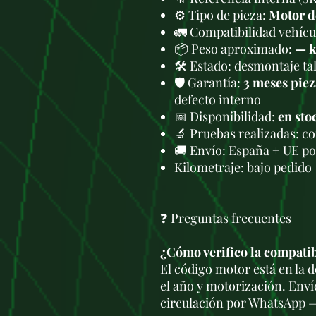
⚙️ Tipo de pieza:
Motor d
🚛 Compatibilidad vehícul
📦 Peso aproximado:
— 
🛠 Estado: desmontaje tal
🛡️ Garantía:
3 meses piez
defecto interno
📅 Disponibilidad:
en sto
🔬 Pruebas realizadas: c
🚚 Envío: España + UE po
Kilometraje: bajo pedido
❓ Preguntas frecuentes
¿Cómo verifico la compati
El código motor está en la
el año y motorización. Enví
circulación por WhatsApp —