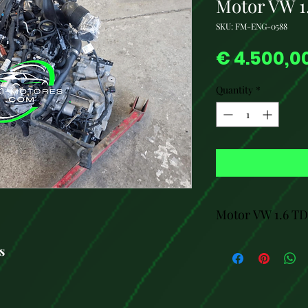
Motor VW 1
SKU: FM-ENG-0588
€ 4.500,0
Quantity
*
Motor VW 1.6 T
Características g
s
Tipo de motor: Mo
Cilindrada: 1598 c
Número de cilindr
Diámetro y carrer