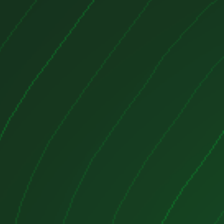
ección electrónica de combustible
n: Turboalimentador de geometría
sión: 1200 cc
pe: 1200 cc
110 kW (150 CV) a 3500 rpm
m a 1750 rpm
: 2500 rpm
tible: 4.5-5.5 litros/100 km (en
cnicas
: Bloque de aluminio con cilindros
aceite con sistema de lubricación
ón: Inyección electrónica de
istema de inyección directa
n: Sistema de ignición con
nico
ración: Sistema de refrigeración
or y ventilador