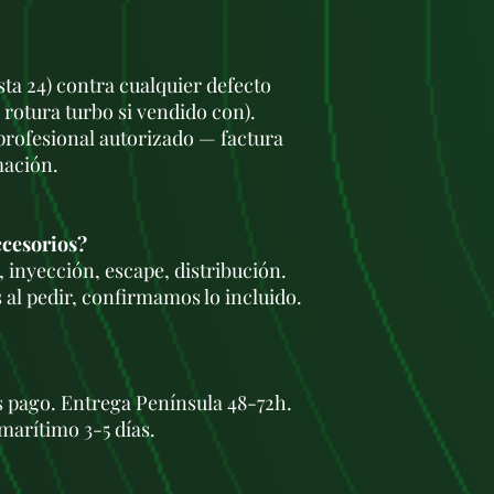
Emisiones: El mot
más altas que los 
ser un problema p
sta 24) contra cualquier defecto
motor más ecológi
 rotura turbo si vendido con).
Modelos de vehícu
 profesional autorizado — factura
El motor VW 1.6 T
de vehículos de l
mación.
Volkswagen Golf (
Volkswagen Jetta (
Volkswagen Passat
ccesorios?
Volkswagen Tiguan
 inyección, escape, distribución.
 al pedir, confirmamos lo incluido.
s pago. Entrega Península 48-72h.
marítimo 3-5 días.