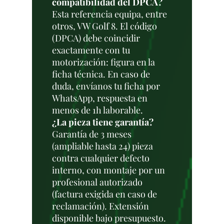
compatibilidad del DPCA?
Esta referencia equipa, entre
otros, VW Golf 8. El código
(DPCA) debe coincidir
exactamente con tu
motorización: figura en la
ficha técnica. En caso de
duda, envíanos tu ficha por
WhatsApp, respuesta en
menos de 1h laborable.
¿La pieza tiene garantía?
Garantía de 3 meses
(ampliable hasta 24) pieza
contra cualquier defecto
interno, con montaje por un
profesional autorizado
(factura exigida en caso de
reclamación). Extensión
disponible bajo presupuesto.