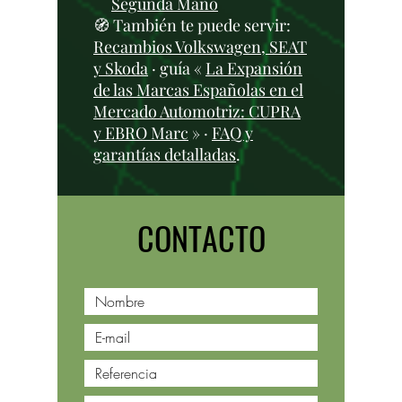
Segunda Mano
🧭 También te puede servir:
Recambios Volkswagen, SEAT
y Skoda
· guía «
La Expansión
de las Marcas Españolas en el
Mercado Automotriz: CUPRA
y EBRO Marc
» ·
FAQ y
garantías detalladas
.
CONTACTO