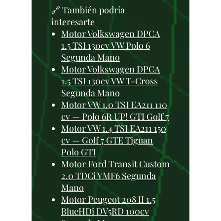
🔗 También podría
interesarte
Motor Volkswagen DPCA
1.5 TSI 130cv VW Polo 6
Segunda Mano
Motor Volkswagen DPCA
1.5 TSI 130cv VW T-Cross
Segunda Mano
Motor VW 1.0 TSI EA211 110
cv — Polo 6R UP! GTI Golf 7
Motor VW 1.4 TSI EA211 150
cv — Golf 7 GTE Tiguan
Polo GTI
Motor Ford Transit Custom
2.0 TDCi YMF6 Segunda
Mano
Motor Peugeot 208 II 1.5
BlueHDi DV5RD 100cv