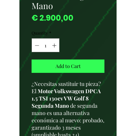
Mano
Price
€ 2.900,00
Quantity
*
Add to Cart
¿Necesitas sustituir tu pieza?
El
Motor Volkswagen DPCA
1.5 TSI 130cv VW Golf 8
Segunda Mano
de segunda
mano es una alternativa
económica al nuevo: probado,
garantizado 3 meses
(ampliable hasta 24),