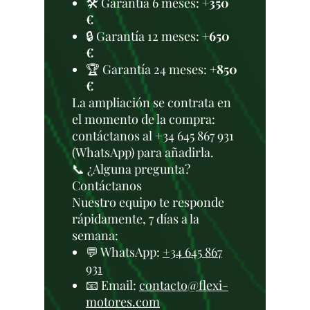
🛠️ Garantía 6 meses:
+350
€
🔒 Garantía 12 meses:
+650
€
🏆 Garantía 24 meses:
+850
€
La ampliación se contrata en
el momento de la compra:
contáctanos al +34 645 867 931
(WhatsApp) para añadirla.
📞 ¿Alguna pregunta?
Contáctanos
Nuestro equipo te responde
rápidamente, 7 días a la
semana:
💬 WhatsApp:
+34 645 867
931
📧 Email:
contacto@flexi-
motores.com