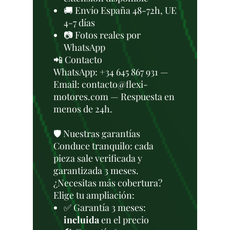
🚚 Envío España 48-72h, UE
4-7 días
📷 Fotos reales por
WhatsApp
📲 Contacto
WhatsApp: +34 645 867 931 —
Email: contacto@flexi-
motores.com — Respuesta en
menos de 24h.
🛡️ Nuestras garantías
Conduce tranquilo: cada
pieza sale verificada y
garantizada 3 meses.
¿Necesitas más cobertura?
Elige tu ampliación:
✅ Garantía 3 meses:
incluida
en el precio