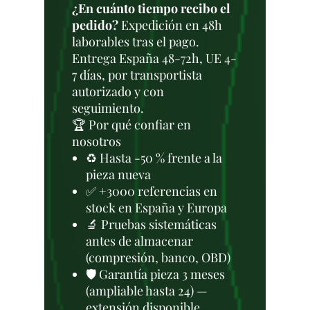
¿En cuánto tiempo recibo el
pedido?
Expedición en 48h
laborables tras el pago.
Entrega España 48-72h, UE 4-
7 días, por transportista
autorizado y con
seguimiento.
🏆 Por qué confiar en
nosotros
♻️ Hasta -50 % frente a la
pieza nueva
✅ +3000 referencias en
stock en España y Europa
🔬 Pruebas sistemáticas
antes de almacenar
(compresión, banco, OBD)
🛡️ Garantía pieza 3 meses
(ampliable hasta 24) —
extensión disponible