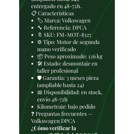
entregado en 48-72h.
📋 Características
🏷️ Marca: Volkswagen
🔧 Referencia: DPCA
🔖 SKU: FM-MOT-8327
⚙️ Tipo: Motor de segunda
mano verificado
📦 Peso aproximado: 126 kg
🛠 Estado: desmontaje en
taller profesional
🛡️ Garantía: 3 meses pieza
(ampliable hasta 24)
📅 Disponibilidad: en stock,
envío 48-72h
Kilometraje: bajo pedido
❓ Preguntas frecuentes —
Volkswagen DPCA
¿Cómo verificar la