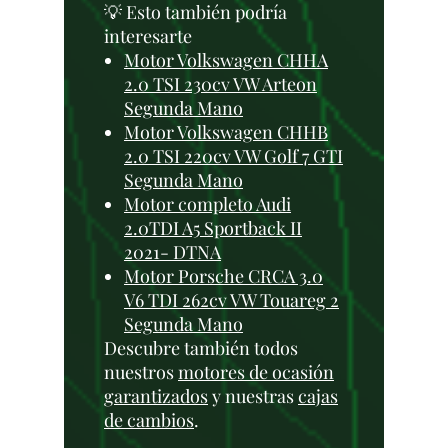
💡 Esto también podría
interesarte
Motor Volkswagen CHHA
2.0 TSI 230cv VW Arteon
Segunda Mano
Motor Volkswagen CHHB
2.0 TSI 220cv VW Golf 7 GTI
Segunda Mano
Motor completo Audi
2.0TDI A5 Sportback II
2021- DTNA
Motor Porsche CRCA 3.0
V6 TDI 262cv VW Touareg 2
Segunda Mano
Descubre también todos
nuestros
motores de ocasión
garantizados
y nuestras
cajas
de cambios
.