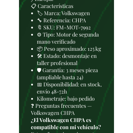
📋 Características
🏷️ Marca: Volkswagen
🔧 Referencia: CHPA
🔖 SKU: FM-MOT-7992
⚙️ Tipo: Motor de segunda
mano verificado
📦 Peso aproximado: 125 kg
🛠 Estado: desmontaje en
taller profesional
🛡️ Garantía: 3 meses pieza
(ampliable hasta 24)
📅 Disponibilidad: en stock,
envío 48-72h
Kilometraje: bajo pedido
❓ Preguntas frecuentes —
Volkswagen CHPA
¿El Volkswagen CHPA es
compatible con mi vehículo?