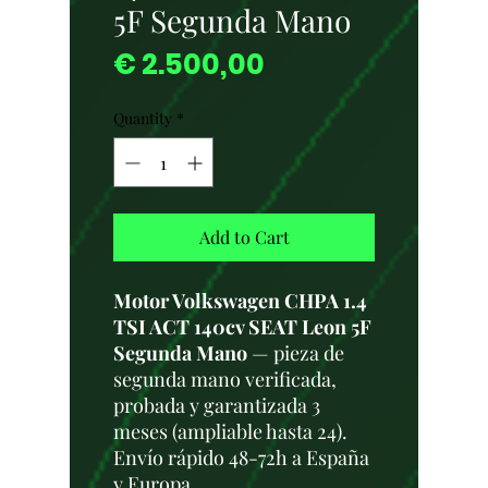
5F Segunda Mano
Price
€ 2.500,00
Quantity
*
Add to Cart
Motor Volkswagen CHPA 1.4
TSI ACT 140cv SEAT Leon 5F
Segunda Mano
— pieza de
segunda mano verificada,
probada y garantizada 3
meses (ampliable hasta 24).
Envío rápido 48-72h a España
y Europa.