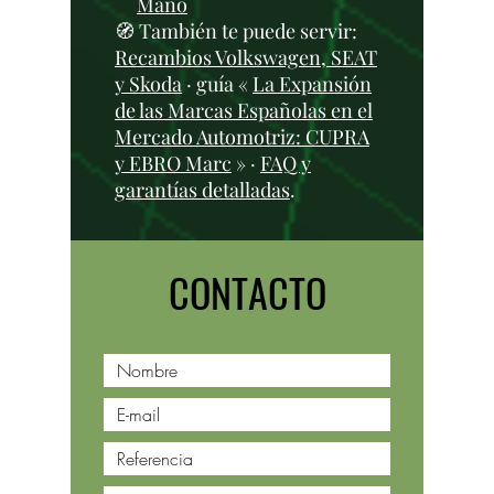
Mano
🧭 También te puede servir:
Recambios Volkswagen, SEAT
y Skoda
· guía «
La Expansión
de las Marcas Españolas en el
Mercado Automotriz: CUPRA
y EBRO Marc
» ·
FAQ y
garantías detalladas
.
CONTACTO