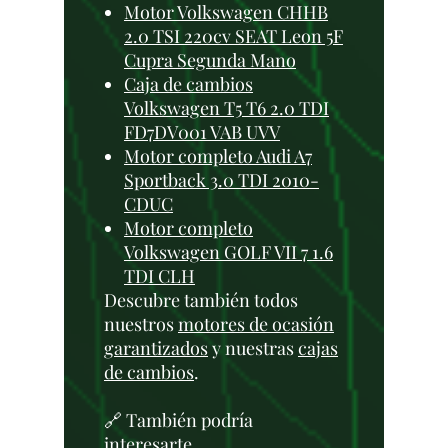
Motor Volkswagen CHHB
2.0 TSI 220cv SEAT Leon 5F
Cupra Segunda Mano
Caja de cambios
Volkswagen T5 T6 2.0 TDI
FD7DV001 VAB UVV
Motor completo Audi A7
Sportback 3.0 TDI 2010-
CDUC
Motor completo
Volkswagen GOLF VII 7 1.6
TDI CLH
Descubre también todos
nuestros
motores de ocasión
garantizados
y nuestras
cajas
de cambios
.
🔗 También podría
interesarte