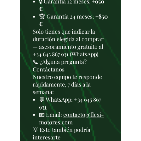
🔒 Garantía 12 meses:
+650
€
🏆 Garantía 24 meses:
+850
€
Solo tienes que indicar la
duración elegida al comprar
— asesoramiento gratuito al
+34 645 867 931 (WhatsApp).
📞 ¿Alguna pregunta?
Contáctanos
Nuestro equipo te responde
rápidamente, 7 días a la
semana:
💬 WhatsApp:
+34 645 867
931
📧 Email:
contacto@flexi-
motores.com
💡 Esto también podría
interesarte