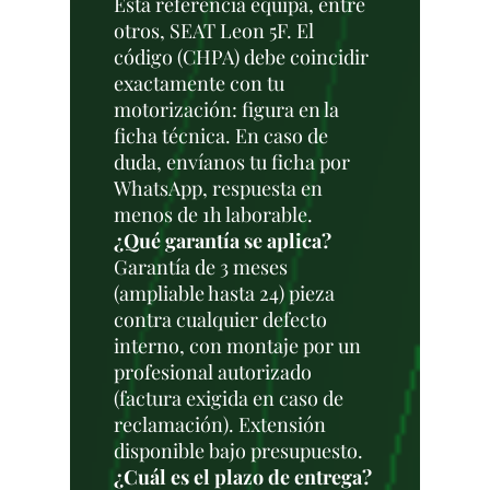
Esta referencia equipa, entre
otros, SEAT Leon 5F. El
código (CHPA) debe coincidir
exactamente con tu
motorización: figura en la
ficha técnica. En caso de
duda, envíanos tu ficha por
WhatsApp, respuesta en
menos de 1h laborable.
¿Qué garantía se aplica?
Garantía de 3 meses
(ampliable hasta 24) pieza
contra cualquier defecto
interno, con montaje por un
profesional autorizado
(factura exigida en caso de
reclamación). Extensión
disponible bajo presupuesto.
¿Cuál es el plazo de entrega?