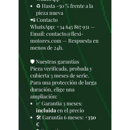
♻️ Hasta -50 % frente a la
pieza nueva
📲 Contacto
WhatsApp: +34 645 867 931 —
Email: contacto@flexi-
motores.com — Respuesta en
menos de 24h.
🛡️ Nuestras garantías
Pieza verificada, probada y
cubierta 3 meses de serie.
Para una protección de larga
duración, elige una
ampliación:
✅ Garantía 3 meses:
incluida
en el precio
🛠️ Garantía 6 meses:
+350
€