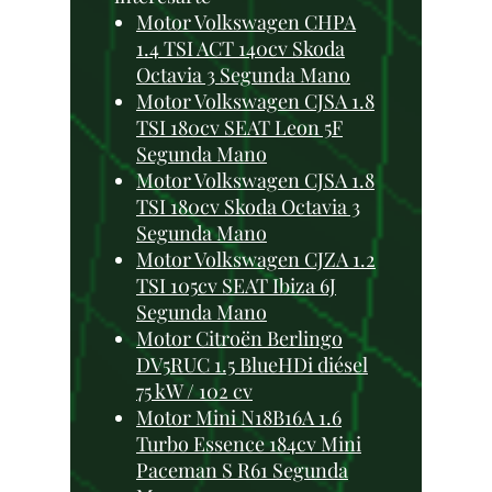
Motor Volkswagen CHPA
1.4 TSI ACT 140cv Skoda
Octavia 3 Segunda Mano
Motor Volkswagen CJSA 1.8
TSI 180cv SEAT Leon 5F
Segunda Mano
Motor Volkswagen CJSA 1.8
TSI 180cv Skoda Octavia 3
Segunda Mano
Motor Volkswagen CJZA 1.2
TSI 105cv SEAT Ibiza 6J
Segunda Mano
Motor Citroën Berlingo
DV5RUC 1.5 BlueHDi diésel
75 kW / 102 cv
Motor Mini N18B16A 1.6
Turbo Essence 184cv Mini
Paceman S R61 Segunda