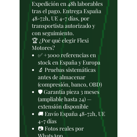
Expedición en 48h laborables
tras el pago. Entrega España
48-72h, UE 4-7 días, por
transportista autorizado y
con seguimiento.
🏆 ¿Por qué elegir Flexi
Motores?
✅ +3000 referencias en
stock en España y Europa
🔬 Pruebas sistemáticas
antes de almacenar
(compresión, banco, OBD)
🛡️ Garantía pieza 3 meses
(ampliable hasta 24) —
extensión disponible
🚚 Envío España 48-72h, UE
4-7 días
📷 Fotos reales por
WhatsApp