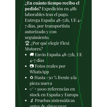
¿En cuánto tiempo recibo el
pedido?
Expedición en 48h
laborables tras el pago.
Entrega España 48-72h, UE 4-
7 días, por transportista
autorizado y con
seguimiento.
🏆 ¿Por qué elegir Flexi
Motores?
🚚 Envío España 48-72h, UE
4-7 días
📷 Fotos reales por
WhatsApp
♻️ Hasta -50 % frente a la
pieza nueva
✅ +3000 referencias en
stock en España y Europa
🔬 Pruebas sistemáticas
antes de almacenar