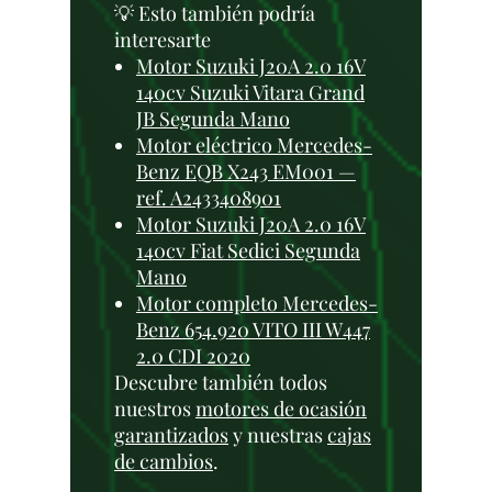
💡 Esto también podría
interesarte
Motor Suzuki J20A 2.0 16V
140cv Suzuki Vitara Grand
JB Segunda Mano
Motor eléctrico Mercedes-
Benz EQB X243 EM001 —
ref. A2433408901
Motor Suzuki J20A 2.0 16V
140cv Fiat Sedici Segunda
Mano
Motor completo Mercedes-
Benz 654.920 VITO III W447
2.0 CDI 2020
Descubre también todos
nuestros
motores de ocasión
garantizados
y nuestras
cajas
de cambios
.