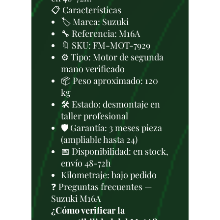
📋 Características
🏷️ Marca: Suzuki
🔧 Referencia: M16A
🔖 SKU: FM-MOT-7929
⚙️ Tipo: Motor de segunda
mano verificado
📦 Peso aproximado: 120
kg
🛠 Estado: desmontaje en
taller profesional
🛡️ Garantía: 3 meses pieza
(ampliable hasta 24)
📅 Disponibilidad: en stock,
envío 48-72h
Kilometraje: bajo pedido
❓ Preguntas frecuentes —
Suzuki M16A
¿Cómo verificar la