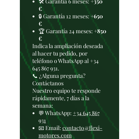
🛠️ Garantía 6 meses:
+350
€
🔒 Garantía 12 meses:
+650
€
🏆 Garantía 24 meses:
+850
€
Indica la ampliación deseada
al hacer tu pedido, por
teléfono o WhatsApp al +34
645 867 931.
📞 ¿Alguna pregunta?
Contáctanos
Nuestro equipo te responde
rápidamente, 7 días a la
semana:
💬 WhatsApp:
+34 645 867
931
📧 Email:
contacto@flexi-
motores.com