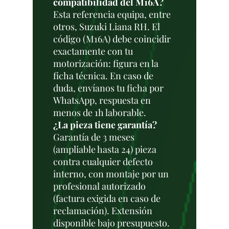
compatibilidad del M16A?
Esta referencia equipa, entre
otros, Suzuki Liana RH. El
código (M16A) debe coincidir
exactamente con tu
motorización: figura en la
ficha técnica. En caso de
duda, envíanos tu ficha por
WhatsApp, respuesta en
menos de 1h laborable.
¿La pieza tiene garantía?
Garantía de 3 meses
(ampliable hasta 24) pieza
contra cualquier defecto
interno, con montaje por un
profesional autorizado
(factura exigida en caso de
reclamación). Extensión
disponible bajo presupuesto.