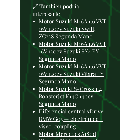
🔗 También podría
interesarte
Motor Suzuki M16A 1.6 VVT
16V 120cv Suzuki Swift
ZC72S Segunda Mano
Motor Suzuki M16A 1.6 VVT
16V 120cv Suzuki SX4 EY
Segunda Mano
Motor Suzuki M16A 1.6 VVT
16V 120cv Suzuki Vitara LY
Segunda Mano
Motor Suzuki S-Cross 1.4
Boosterjet K14C 140cv
Segunda Mano
Diferencial central xDrive
BMW G05 — electrónico +
visco-coupling
Motor Mercedes A180d