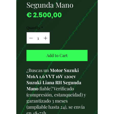
Segunda Mano
Price
€ 2.500,00
Quantity
*
Add to Cart
¿Buscas un
Motor Suzuki
M16A 1.6 VVT 16V 120cv
Suzuki Liana RH Segunda
Mano
fiable? Verificado
(compresión, estanqueidad) y
garantizado 3 meses
(ampliable hasta 24), se envía
en 48-72h.