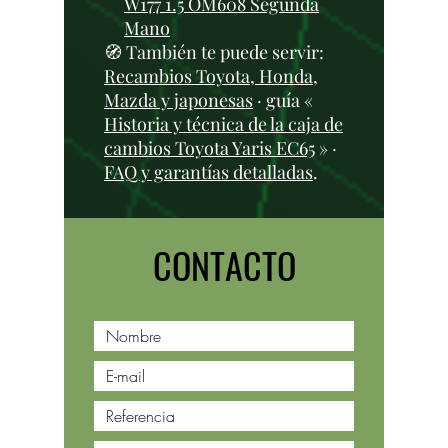
W177 1.5 OM608 Segunda
Mano
🧭 También te puede servir:
Recambios Toyota, Honda,
Mazda y japonesas
· guía «
Historia y técnica de la caja de
cambios Toyota Yaris EC65
» ·
FAQ y garantías detalladas
.
CONTACTO