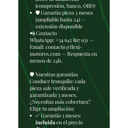
(compresión, banco, OBD)
🛡️ Garantía pieza 3 meses
(ampliable hasta 24) —
extensión disponible
📲 Contacto
WhatsApp: +34 645 867 931 —
Email: contacto@flexi-
motores.com — Respuesta en
menos de 24h.
🛡️ Nuestras garantías
Conduce tranquilo: cada
pieza sale verificada y
garantizada 3 meses.
¿Necesitas más cobertura?
Elige tu ampliación:
✅ Garantía 3 meses:
incluida
en el precio