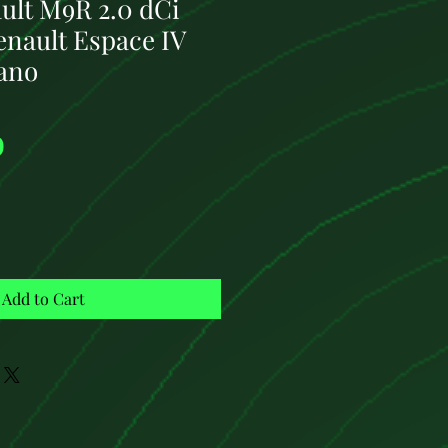
ult M9R 2.0 dCi
enault Espace IV
ano
Price
0
Add to Cart