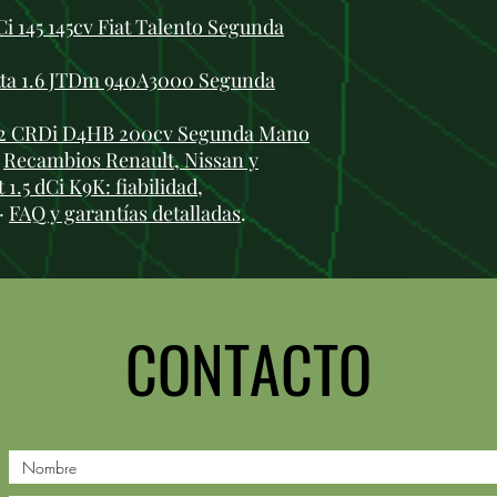
i 145 145cv Fiat Talento Segunda
tta 1.6 JTDm 940A3000 Segunda
.2 CRDi D4HB 200cv Segunda Mano
:
Recambios Renault, Nissan y
1.5 dCi K9K: fiabilidad,
·
FAQ y garantías detalladas
.
CONTACTO