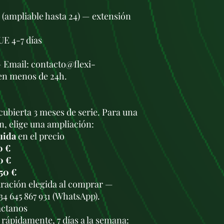
s (ampliable hasta 24) — extensión
UE 4-7 días
— Email: contacto@flexi-
en menos de 24h.
cubierta 3 meses de serie. Para una
n, elige una ampliación:
uida
en el precio
0 €
0 €
50 €
duración elegida al comprar —
34 645 867 931 (WhatsApp).
áctanos
rápidamente, 7 días a la semana: