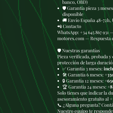
banco, OBD)
🛡️ Garantía pieza 3 mese
disponible
🚚 Envío España 48-72h, 
📲 Contacto
WhatsApp: +34 645 867 931 
motores.com — Respuesta 
🛡️ Nuestras garantías
Pieza verificada, probada y 
protección de larga duració
✅ Garantía 3 meses:
incl
🛠️ Garantía 6 meses:
+35
🔒 Garantía 12 meses:
+65
🏆 Garantía 24 meses:
+8
Solo tienes que indicar la 
asesoramiento gratuito al +
📞 ¿Alguna pregunta? Cont
Nuestro equipo te responde 