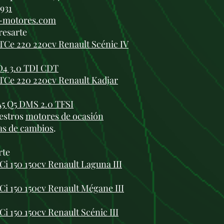
 931
i-motores.com
resarte
TCe 220 220cv Renault Scénic IV
D4 3.0 TDI CDT
TCe 220 220cv Renault Kadjar
A5 Q5 DMS 2.0 TFSI
estros
motores de ocasión
as de cambios
.
rte
i 150 150cv Renault Laguna III
i 150 150cv Renault Mégane III
i 150 150cv Renault Scénic III