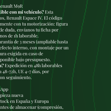
Renault M9R
ible con mi vehículo?
Esta
os, Renault Espace IV. El código
amente con tu motorización: figura
 de duda, envíanos tu ficha por
os de 1h laborable.
rantía de 3 meses (ampliable hasta
defecto interno, con montaje por un
tura exigida en caso de
sponible bajo presupuesto.
a?
Expedición en 48h laborables
a 48-72h, UE 4-7 días, por
con seguimiento.
sApp
a pieza nueva
stock en España y Europa
antes de almacenar (compresión,