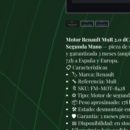
Motor Renault M9R 2.0 dCi
Segunda Mano
— pieza de 
y garantizada 3 meses (ampl
72h a España y Europa.
📋 Características
🏷️ Marca: Renault
🔧 Referencia: M9R
🔖 SKU: FM-MOT-8428
⚙️ Tipo: Motor de segund
📦 Peso aproximado: 178 
🛠 Estado: desmontaje en 
🛡️ Garantía: 3 meses piez
📅 Disponibilidad: en sto