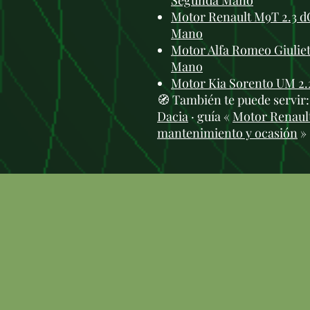
Segunda Mano
Motor Renault M9T 2.3 dC
Mano
Motor Alfa Romeo Giulie
Mano
Motor Kia Sorento UM 2
🧭 También te puede servir
Dacia
· guía «
Motor Renault 
mantenimiento y ocasión
» 