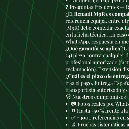
Kilometraje: bajo pedido
❓ Preguntas frecuentes — 
¿El Renault M9R es compat
referencia equipa, entre otr
(M9R) debe coincidir exact
en la ficha técnica. En caso
WhatsApp, respuesta en men
¿Qué garantía se aplica?
Ga
24) pieza contra cualquier 
profesional autorizado (fac
reclamación). Extensión di
¿Cuál es el plazo de entreg
tras el pago. Entrega Españ
transportista autorizado y 
🏆 Nuestros compromisos
📷 Fotos reales por What
♻️ Hasta -50 % frente a l
✅ +3000 referencias en 
🔬 Pruebas sistemáticas 