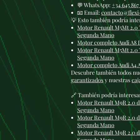
💬 WhatsApp:
+34 645 867
📧 Email:
contacto@flex
💡 Esto también podría inte
Motor Renault M5Mt 2.0 
Segunda Mano
Motor completo Audi A8 
Motor Renault M5Mt 2.0 
Segunda Mano
Motor completo Audi A4 
Descubre también todos nu
garantizados
y nuestras
caj
🔗 También podría interesa
Motor Renault M9R 2.0 dC
Segunda Mano
Motor Renault M9R 2.0 dC
Segunda Mano
Motor Renault M9R 2.0 dC