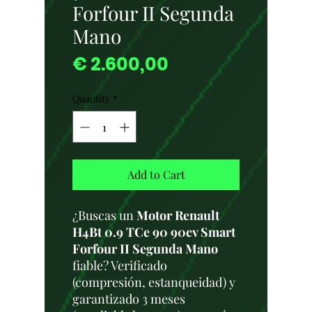
Forfour II Segunda
Mano
Price
€ 2.600,00
Quantity
*
Add to Cart
¿Buscas un
Motor Renault
H4Bt 0.9 TCe 90 90cv Smart
Forfour II Segunda Mano
fiable? Verificado
(compresión, estanqueidad) y
garantizado 3 meses