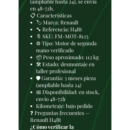
(ampliable hasta 24), se envía
en 48-72h.
📋 Características
🏷️ Marca: Renault
🔧 Referencia: H4Bt
🔖 SKU: FM-MOT-8125
⚙️ Tipo: Motor de segunda
mano verificado
📦 Peso aproximado: 112 kg
🛠 Estado: desmontaje en
taller profesional
🛡️ Garantía: 3 meses pieza
(ampliable hasta 24)
📅 Disponibilidad: en stock,
envío 48-72h
Kilometraje: bajo pedido
❓ Preguntas frecuentes —
Renault H4Bt
¿Cómo verificar la