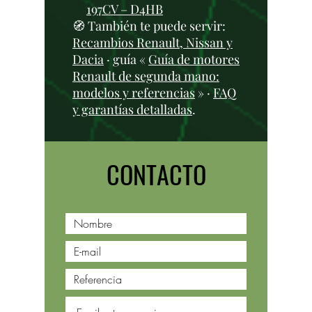
197CV – D4HB
🧭 También te puede servir:
Recambios Renault, Nissan y
Dacia
· guía «
Guía de motores
Renault de segunda mano:
modelos y referencias
» ·
FAQ
y garantías detalladas
.
CONTACTO