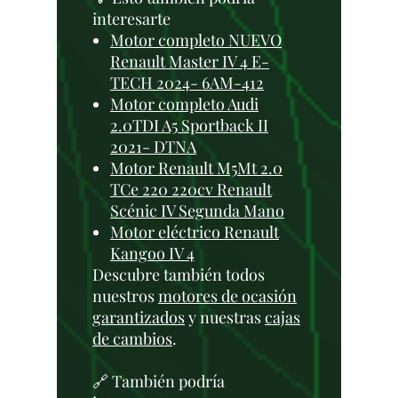
interesarte
Motor completo NUEVO
Renault Master IV 4 E-
TECH 2024- 6AM-412
Motor completo Audi
2.0TDI A5 Sportback II
2021- DTNA
Motor Renault M5Mt 2.0
TCe 220 220cv Renault
Scénic IV Segunda Mano
Motor eléctrico Renault
Kangoo IV 4
Descubre también todos
nuestros
motores de ocasión
garantizados
y nuestras
cajas
de cambios
.
🔗 También podría