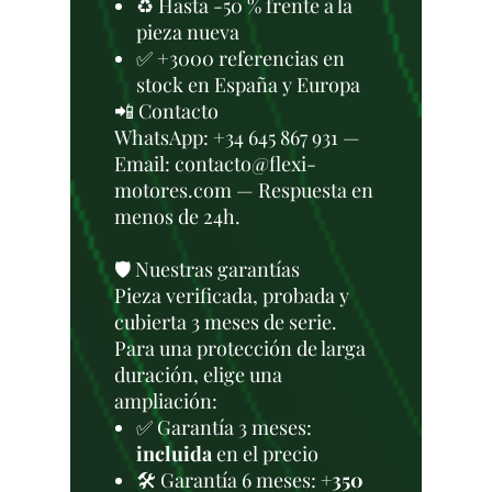
♻️ Hasta -50 % frente a la
pieza nueva
✅ +3000 referencias en
stock en España y Europa
📲 Contacto
WhatsApp: +34 645 867 931 —
Email: contacto@flexi-
motores.com — Respuesta en
menos de 24h.
🛡️ Nuestras garantías
Pieza verificada, probada y
cubierta 3 meses de serie.
Para una protección de larga
duración, elige una
ampliación:
✅ Garantía 3 meses:
incluida
en el precio
🛠️ Garantía 6 meses:
+350