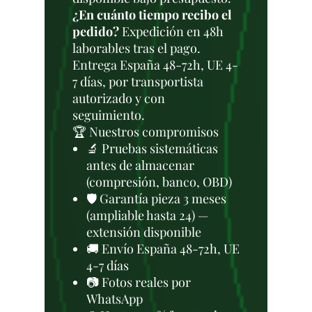
¿En cuánto tiempo recibo el
pedido?
Expedición en 48h
laborables tras el pago.
Entrega España 48-72h, UE 4-
7 días, por transportista
autorizado y con
seguimiento.
🏆 Nuestros compromisos
🔬 Pruebas sistemáticas
antes de almacenar
(compresión, banco, OBD)
🛡️ Garantía pieza 3 meses
(ampliable hasta 24) —
extensión disponible
🚚 Envío España 48-72h, UE
4-7 días
📷 Fotos reales por
WhatsApp