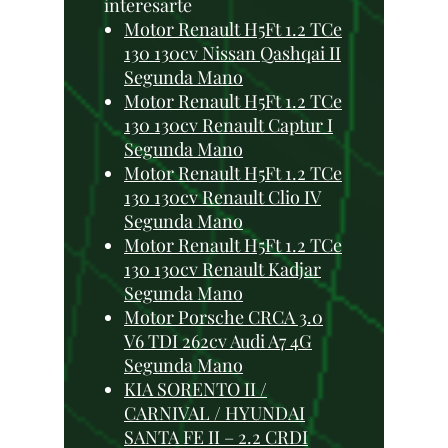
interesarte
Motor Renault H5Ft 1.2 TCe
130 130cv Nissan Qashqai II
Segunda Mano
Motor Renault H5Ft 1.2 TCe
130 130cv Renault Captur I
Segunda Mano
Motor Renault H5Ft 1.2 TCe
130 130cv Renault Clio IV
Segunda Mano
Motor Renault H5Ft 1.2 TCe
130 130cv Renault Kadjar
Segunda Mano
Motor Porsche CRCA 3.0
V6 TDI 262cv Audi A7 4G
Segunda Mano
KIA SORENTO II /
CARNIVAL / HYUNDAI
SANTA FE II – 2.2 CRDI