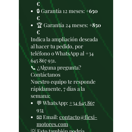
€
🔒 Garantía 12 meses:
+650
€
🏆 Garantía 24 meses:
+850
€
Indica la ampliación deseada
al hacer tu pedido, por
teléfono o WhatsApp al +34
645 867 931.
📞 ¿Alguna pregunta?
Contáctanos
Nuestro equipo te responde
rápidamente, 7 días a la
semana:
💬 WhatsApp:
+34 645 867
931
📧 Email:
contacto@flexi-
motores.com
💡 Esto también podría