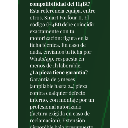
compatibilidad del H4Bt?
Esta referencia equipa, entre
otros, Smart Forfour II. El
código (H4Bt) debe coincidir
exactamente con tu
motorización: figura en la
ficha técnica. En caso de
duda, envíanos tu ficha por
WhatsApp, respuesta en
menos de 1h laborable.
¿La pieza tiene garantía?
Garantía de 3 meses
(ampliable hasta 24) pieza
contra cualquier defecto
interno, con montaje por un
profesional autorizado
(factura exigida en caso de
reclamación). Extensión
disponible bajo presupuesto.