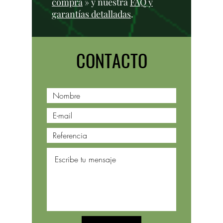
compra
» y nuestra
FAQ y
garantías detalladas
.
CONTACTO