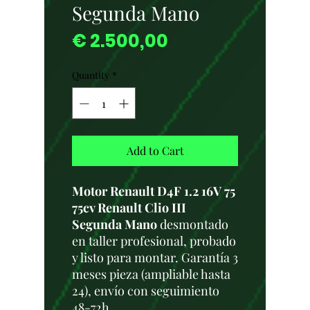
Segunda Mano
Price
€ 2.500,00
Quantity
*
Add to Cart
Motor Renault D4F 1.2 16V 75
75cv Renault Clio III
Segunda Mano
desmontado
en taller profesional, probado
y listo para montar. Garantía 3
meses pieza (ampliable hasta
24), envío con seguimiento
48-72h.