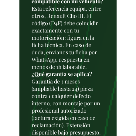
compatible con mi vehículo?
Esta referencia equipa, entre
otros, Renault Clio III. El
código (D4F) debe coincidir
exactamente con tu
motorización: figura en la
ficha técnica. En caso de
duda, envíanos tu ficha por
WhatsApp, respuesta en
menos de 1h laborable.
¿Qué garantía se aplica?
Garantía de 3 meses
(ampliable hasta 24) pieza
contra cualquier defecto
interno, con montaje por un
profesional autorizado
(factura exigida en caso de
reclamación). Extensión
disponible bajo presupuesto.