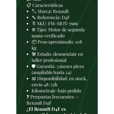
📋 Características
🏷️ Marca: Renault
🔧 Referencia: D4F
🔖 SKU: FM-MOT-7966
⚙️ Tipo: Motor de segunda
mano verificado
📦 Peso aproximado: 108
kg
🛠 Estado: desmontaje en
taller profesional
🛡️ Garantía: 3 meses pieza
(ampliable hasta 24)
📅 Disponibilidad: en stock,
envío 48-72h
Kilometraje: bajo pedido
❓ Preguntas frecuentes —
Renault D4F
¿El Renault D4F es