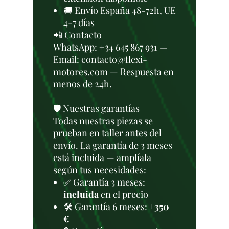
🚚 Envío España 48-72h, UE
4-7 días
📲 Contacto
WhatsApp: +34 645 867 931 —
Email: contacto@flexi-
motores.com — Respuesta en
menos de 24h.
🛡️ Nuestras garantías
Todas nuestras piezas se
prueban en taller antes del
envío. La garantía de 3 meses
está incluida — amplíala
según tus necesidades:
✅ Garantía 3 meses:
incluida
en el precio
🛠️ Garantía 6 meses:
+350
€