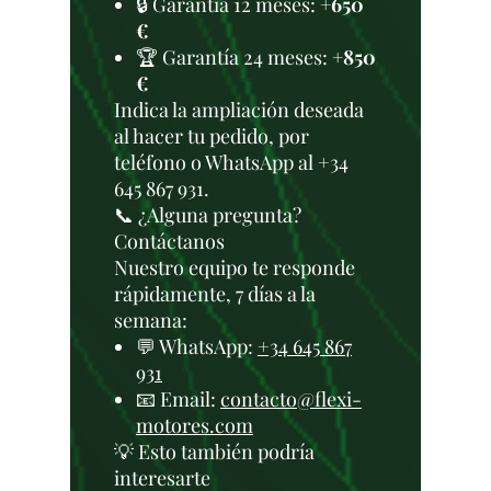
🔒 Garantía 12 meses:
+650
€
🏆 Garantía 24 meses:
+850
€
Indica la ampliación deseada
al hacer tu pedido, por
teléfono o WhatsApp al +34
645 867 931.
📞 ¿Alguna pregunta?
Contáctanos
Nuestro equipo te responde
rápidamente, 7 días a la
semana:
💬 WhatsApp:
+34 645 867
931
📧 Email:
contacto@flexi-
motores.com
💡 Esto también podría
interesarte