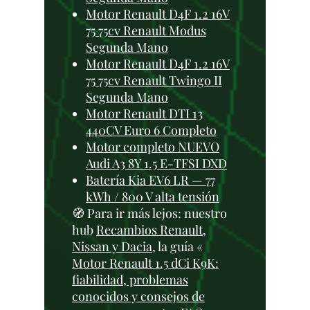
Motor Renault D4F 1.2 16V
75 75cv Renault Modus
Segunda Mano
Motor Renault D4F 1.2 16V
75 75cv Renault Twingo II
Segunda Mano
Motor Renault DTI 13
440CV Euro 6 Completo
Motor completo NUEVO
Audi A3 8Y 1.5 E-TFSI DXD
Batería Kia EV6 LR — 77
kWh / 800 V alta tensión
🧭 Para ir más lejos: nuestro
hub
Recambios Renault,
Nissan y Dacia
, la guía «
Motor Renault 1.5 dCi K9K:
fiabilidad, problemas
conocidos y consejos de