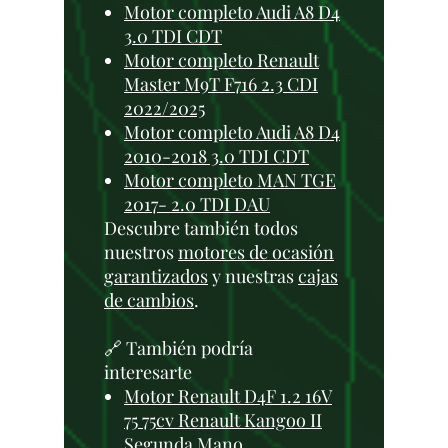
Motor completo Audi A8 D4
3.0 TDI CDT
Motor completo Renault
Master M9T F716 2.3 CDI
2022/2025
Motor completo Audi A8 D4
2010-2018 3.0 TDI CDT
Motor completo MAN TGE
2017- 2.0 TDI DAU
Descubre también todos
nuestros
motores de ocasión
garantizados
y nuestras
cajas
de cambios
.
🔗 También podría
interesarte
Motor Renault D4F 1.2 16V
75 75cv Renault Kangoo II
Segunda Mano