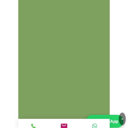
×
💬
WhatsApp