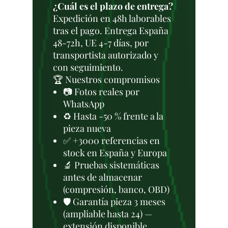
¿Cuál es el plazo de entrega?
Expedición en 48h laborables
tras el pago. Entrega España
48-72h, UE 4-7 días, por
transportista autorizado y
con seguimiento.
🏆 Nuestros compromisos
📷 Fotos reales por
WhatsApp
♻️ Hasta -50 % frente a la
pieza nueva
✅ +3000 referencias en
stock en España y Europa
🔬 Pruebas sistemáticas
antes de almacenar
(compresión, banco, OBD)
🛡️ Garantía pieza 3 meses
(ampliable hasta 24) —
extensión disponible