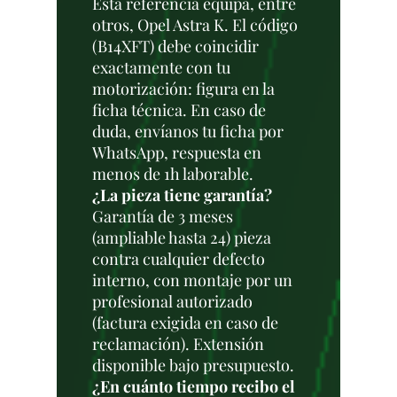
Esta referencia equipa, entre
otros, Opel Astra K. El código
(B14XFT) debe coincidir
exactamente con tu
motorización: figura en la
ficha técnica. En caso de
duda, envíanos tu ficha por
WhatsApp, respuesta en
menos de 1h laborable.
¿La pieza tiene garantía?
Garantía de 3 meses
(ampliable hasta 24) pieza
contra cualquier defecto
interno, con montaje por un
profesional autorizado
(factura exigida en caso de
reclamación). Extensión
disponible bajo presupuesto.
¿En cuánto tiempo recibo el