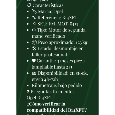
📋 Características
🏷️ Marca: Opel
🔧 Referencia: B14XFT
🔖 SKU: FM-MOT-8413
⚙️ Tipo: Motor de segunda
mano verificado
📦 Peso aproximado: 125 kg
🛠 Estado: desmontaje en
taller profesional
🛡️ Garantía: 3 meses pieza
(ampliable hasta 24)
📅 Disponibilidad: en stock,
envío 48-72h
Kilometraje: bajo pedido
❓ Preguntas frecuentes —
Opel B14XFT
¿Cómo verificar la
compatibilidad del B14XFT?