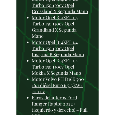
Turbo 150 150cv Opel
Crossland X Segunda Mano
Motor Opel B14XFT 1.4
Turbo 150 150cv Opel
Grandland X Segunda
Mano
Motor Opel B14XFT 1.4
Turbo 150 150cv Opel
Insignia B Segunda Mano
Motor Opel B14XFT 1.4
Turbo 150 150cv Opel
Mokka X Segunda Mano
Motor Volvo FH D16K 700
16.1 diésel Euro 6 515 kW /
700 cv
Faros delanteros Ford
Ranger Raptor 2022+
(izquierdo y derecho) – Full