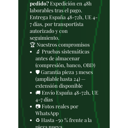
pedido?
Expedición en 48h
laborables tras el pago.
Entrega España 48-72h, UE 4-
7 días, por transportista
autorizado y con
seguimiento.
🏆 Nuestros compromisos
🔬 Pruebas sistemáticas
antes de almacenar
(compresión, banco, OBD)
🛡️ Garantía pieza 3 meses
(ampliable hasta 24) —
extensión disponible
🚚 Envío España 48-72h, UE
4-7 días
📷 Fotos reales por
WhatsApp
♻️ Hasta -50 % frente a la
pieza nueva