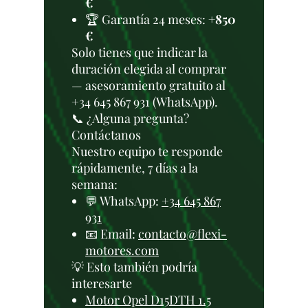
€
🏆 Garantía 24 meses:
+850
€
Solo tienes que indicar la
duración elegida al comprar
— asesoramiento gratuito al
+34 645 867 931 (WhatsApp).
📞 ¿Alguna pregunta?
Contáctanos
Nuestro equipo te responde
rápidamente, 7 días a la
semana:
💬 WhatsApp:
+34 645 867
931
📧 Email:
contacto@flexi-
motores.com
💡 Esto también podría
interesarte
Motor Opel D15DTH 1.5