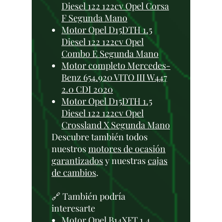
Diesel 122 122cv Opel Corsa
F Segunda Mano
Motor Opel D15DTH 1.5
Diesel 122 122cv Opel
Combo E Segunda Mano
Motor completo Mercedes-
Benz 654.920 VITO III W447
2.0 CDI 2020
Motor Opel D15DTH 1.5
Diesel 122 122cv Opel
Crossland X Segunda Mano
Descubre también todos
nuestros
motores de ocasión
garantizados
y nuestras
cajas
de cambios
.
🔗 También podría
interesarte
Motor Opel B14XFT 1.4