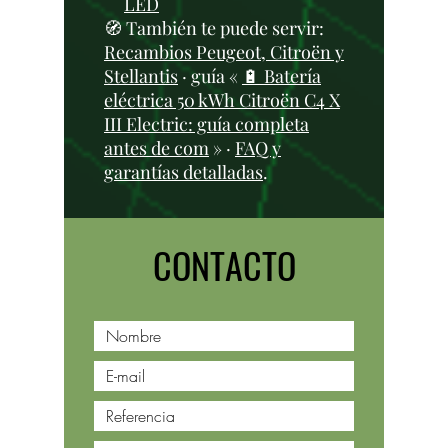
LED
🧭 También te puede servir:
Recambios Peugeot, Citroën y
Stellantis
· guía «
🔋 Batería
eléctrica 50 kWh Citroën C4 X
III Electric: guía completa
antes de com
» ·
FAQ y
garantías detalladas
.
CONTACTO