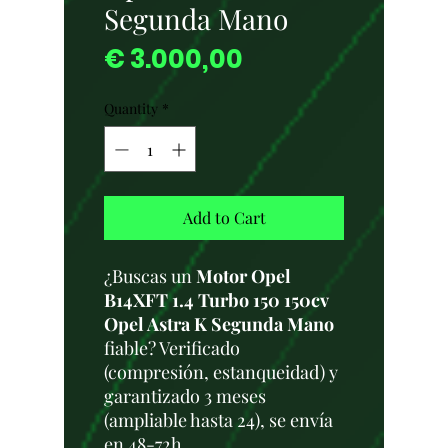
Segunda Mano
Price
€ 3.000,00
Quantity
*
Add to Cart
¿Buscas un
Motor Opel
B14XFT 1.4 Turbo 150 150cv
Opel Astra K Segunda Mano
fiable? Verificado
(compresión, estanqueidad) y
garantizado 3 meses
(ampliable hasta 24), se envía
en 48-72h.