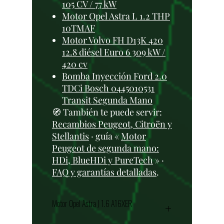
105 CV / 77 kW
Motor Opel Astra L 1.2 THP
10TMAF
Motor Volvo FH D13K 420
12.8 diésel Euro 6 309 kW /
420 cv
Bomba Inyección Ford 2.0
TDCi Bosch 0445010531
Transit Segunda Mano
🧭 También te puede servir:
Recambios Peugeot, Citroën y
Stellantis
· guía «
Motor
Peugeot de segunda mano:
HDi, BlueHDi y PureTech
» ·
FAQ y garantías detalladas
.
Motor Opel Astra J 1.6 A16XER