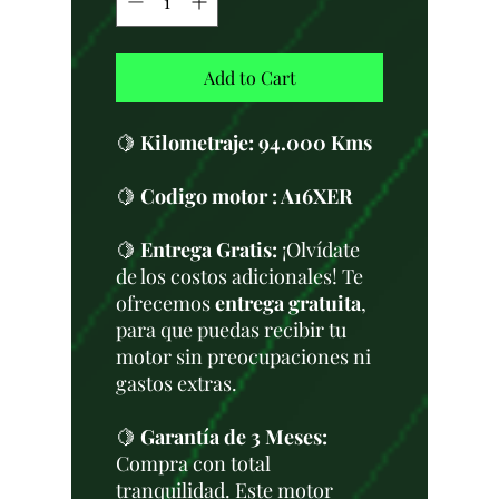
Add to Cart
🍋
Kilometraje:
94.000 Kms
🍋
Codigo motor : A16XER
🍋
Entrega Gratis:
¡Olvídate
de los costos adicionales! Te
ofrecemos
entrega gratuita
,
para que puedas recibir tu
motor sin preocupaciones ni
gastos extras.
🍋
Garantía de 3 Meses:
Compra con total
tranquilidad. Este motor