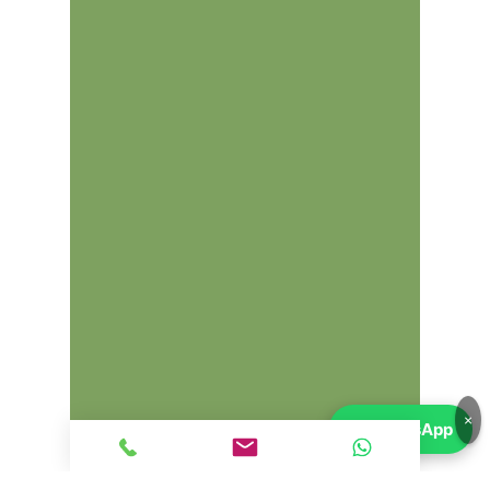
✅
Cadena de distribución:
No
requiere cambios frecuentes como
una correa.
✅
Buen equilibrio entre potencia y
consumo:
Ideal para uso urbano y
viajes largos.
✅
Mantenimiento sencillo y
económico.
Problemas y puntos débiles
🔴
Consumo de aceite:
Algunos
propietarios reportan consumo
elevado de aceite con los años.
🔴
Sistema EGR y catalizador:
Puede acumular suciedad y generar
fallos.
🔴
Bobinas de encendido:
Tienden
a fallar con el tiempo.
🔴
Sensor de árbol de levas:
Puede
dar errores en modelos con alto
×
💬
WhatsApp
kilometraje.
🔴
Sonda lambda:
Puede fallar y
afectar el rendimiento del motor.