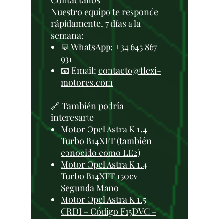
Contáctanos
Nuestro equipo te responde
rápidamente, 7 días a la
semana:
💬 WhatsApp:
+34 645 867
931
📧 Email:
contacto@flexi-
motores.com
🔗 También podría
interesarte
Motor Opel Astra K 1.4
Turbo B14XFT (también
conocido como LE2)
Motor Opel Astra K 1.4
Turbo B14XFT 150cv
Segunda Mano
Motor Opel Astra K 1.5
CRDI – Código F15DVC –