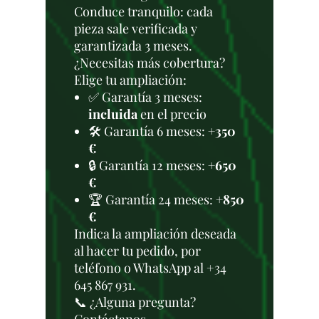
Conduce tranquilo: cada
pieza sale verificada y
garantizada 3 meses.
¿Necesitas más cobertura?
Elige tu ampliación:
✅ Garantía 3 meses:
incluida
en el precio
🛠️ Garantía 6 meses:
+350
€
🔒 Garantía 12 meses:
+650
€
🏆 Garantía 24 meses:
+850
€
Indica la ampliación deseada
al hacer tu pedido, por
teléfono o WhatsApp al +34
645 867 931.
📞 ¿Alguna pregunta?