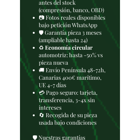
antes del stock
(compresión, banco, OBD)
📷 Fotos reales disponibles
bajo petición WhatsApp
🛡️ Garantía pieza 3 meses
(ampliable hasta 24)
♻️
Economía circular
automotriz: hasta -50% vs
pieza nueva
🚚 Envío Península 48-72h,
Canarias 400€ marítimo,
UE 4-7 días
💳 Pago seguro: tarjeta,
transferencia, 3-4x sin
intereses
🔄 Recogida de su pieza
usada bajo condiciones
🛡️ Nuestras garantías