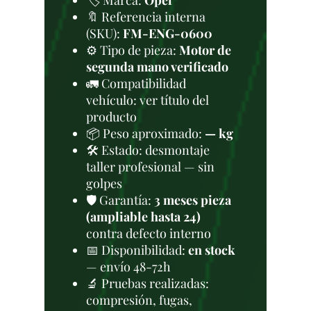
🏷️ Marca:
Opel
🔖 Referencia interna
(SKU):
FM-ENG-0600
⚙️ Tipo de pieza:
Motor de
segunda mano verificado
🚛 Compatibilidad
vehículo: ver título del
producto
📦 Peso aproximado:
— kg
🛠 Estado: desmontaje
taller profesional — sin
golpes
🛡️ Garantía:
3 meses pieza
(ampliable hasta 24)
contra defecto interno
📅 Disponibilidad:
en stock
— envío 48-72h
🔬 Pruebas realizadas:
compresión, fugas,