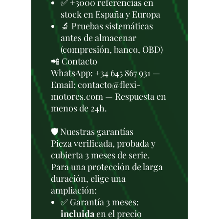
✅ +3000 referencias en
stock en España y Europa
🔬 Pruebas sistemáticas
antes de almacenar
(compresión, banco, OBD)
📲 Contacto
WhatsApp: +34 645 867 931 —
Email: contacto@flexi-
motores.com — Respuesta en
menos de 24h.
🛡️ Nuestras garantías
Pieza verificada, probada y
cubierta 3 meses de serie.
Para una protección de larga
duración, elige una
ampliación:
✅ Garantía 3 meses:
incluida
en el precio