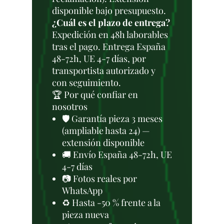
disponible bajo presupuesto.
¿Cuál es el plazo de entrega?
Expedición en 48h laborables
tras el pago. Entrega España
48-72h, UE 4-7 días, por
transportista autorizado y
con seguimiento.
🏆 Por qué confiar en
nosotros
🛡️ Garantía pieza 3 meses
(ampliable hasta 24) —
extensión disponible
🚚 Envío España 48-72h, UE
4-7 días
📷 Fotos reales por
WhatsApp
♻️ Hasta -50 % frente a la
pieza nueva