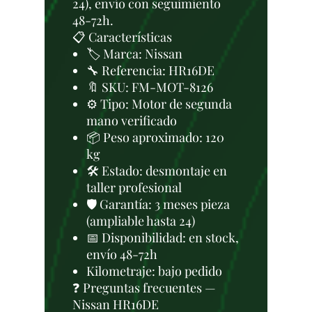
24), envío con seguimiento
48-72h.
📋 Características
🏷️ Marca: Nissan
🔧 Referencia: HR16DE
🔖 SKU: FM-MOT-8126
⚙️ Tipo: Motor de segunda
mano verificado
📦 Peso aproximado: 120
kg
🛠 Estado: desmontaje en
taller profesional
🛡️ Garantía: 3 meses pieza
(ampliable hasta 24)
📅 Disponibilidad: en stock,
envío 48-72h
Kilometraje: bajo pedido
❓ Preguntas frecuentes —
Nissan HR16DE