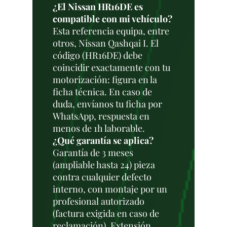
¿El Nissan HR16DE es
compatible con mi vehículo?
Esta referencia equipa, entre
otros, Nissan Qashqai I. El
código (HR16DE) debe
coincidir exactamente con tu
motorización: figura en la
ficha técnica. En caso de
duda, envíanos tu ficha por
WhatsApp, respuesta en
menos de 1h laborable.
¿Qué garantía se aplica?
Garantía de 3 meses
(ampliable hasta 24) pieza
contra cualquier defecto
interno, con montaje por un
profesional autorizado
(factura exigida en caso de
reclamación). Extensión