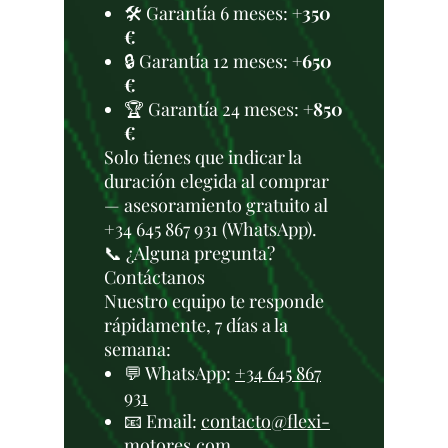
🛠️ Garantía 6 meses:
+350
€
🔒 Garantía 12 meses:
+650
€
🏆 Garantía 24 meses:
+850
€
Solo tienes que indicar la
duración elegida al comprar
— asesoramiento gratuito al
+34 645 867 931 (WhatsApp).
📞 ¿Alguna pregunta?
Contáctanos
Nuestro equipo te responde
rápidamente, 7 días a la
semana:
💬 WhatsApp:
+34 645 867
931
📧 Email:
contacto@flexi-
motores.com