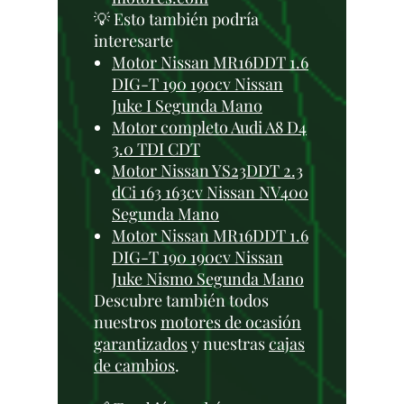
💡 Esto también podría
interesarte
Motor Nissan MR16DDT 1.6
DIG-T 190 190cv Nissan
Juke I Segunda Mano
Motor completo Audi A8 D4
3.0 TDI CDT
Motor Nissan YS23DDT 2.3
dCi 163 163cv Nissan NV400
Segunda Mano
Motor Nissan MR16DDT 1.6
DIG-T 190 190cv Nissan
Juke Nismo Segunda Mano
Descubre también todos
nuestros
motores de ocasión
garantizados
y nuestras
cajas
de cambios
.