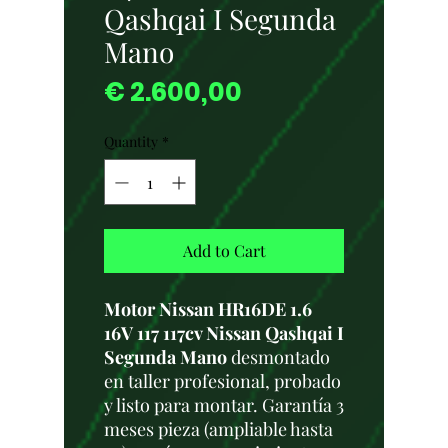
Qashqai I Segunda
Mano
Price
€ 2.600,00
Quantity
*
Add to Cart
Motor Nissan HR16DE 1.6
16V 117 117cv Nissan Qashqai I
Segunda Mano
desmontado
en taller profesional, probado
y listo para montar. Garantía 3
meses pieza (ampliable hasta