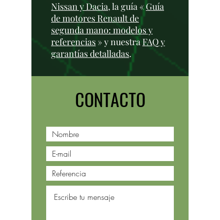
Nissan y Dacia
, la guía «
Guía
de motores Renault de
segunda mano: modelos y
referencias
» y nuestra
FAQ y
garantías detalladas
.
CONTACTO