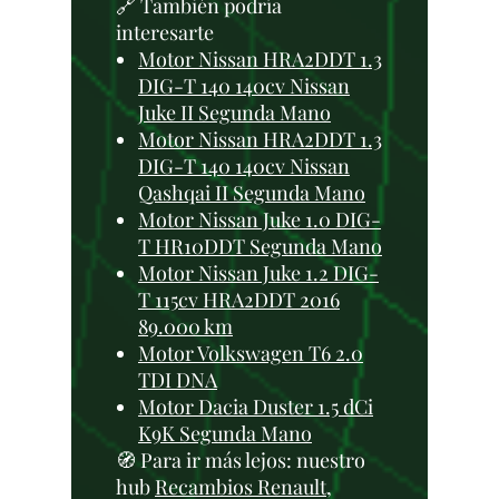
🔗 También podría
interesarte
Motor Nissan HRA2DDT 1.3
DIG-T 140 140cv Nissan
Juke II Segunda Mano
Motor Nissan HRA2DDT 1.3
DIG-T 140 140cv Nissan
Qashqai II Segunda Mano
Motor Nissan Juke 1.0 DIG-
T HR10DDT Segunda Mano
Motor Nissan Juke 1.2 DIG-
T 115cv HRA2DDT 2016
89.000 km
Motor Volkswagen T6 2.0
TDI DNA
Motor Dacia Duster 1.5 dCi
K9K Segunda Mano
🧭 Para ir más lejos: nuestro
hub
Recambios Renault,