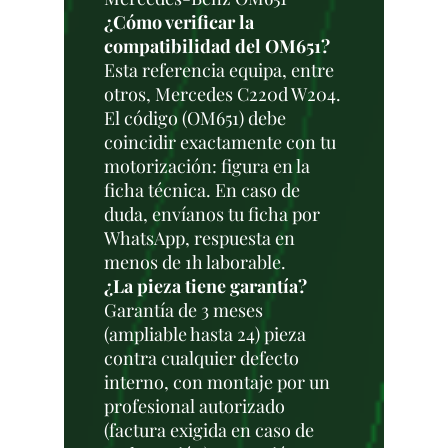
¿Cómo verificar la
compatibilidad del OM651?
Esta referencia equipa, entre
otros, Mercedes C220d W204.
El código (OM651) debe
coincidir exactamente con tu
motorización: figura en la
ficha técnica. En caso de
duda, envíanos tu ficha por
WhatsApp, respuesta en
menos de 1h laborable.
¿La pieza tiene garantía?
Garantía de 3 meses
(ampliable hasta 24) pieza
contra cualquier defecto
interno, con montaje por un
profesional autorizado
(factura exigida en caso de