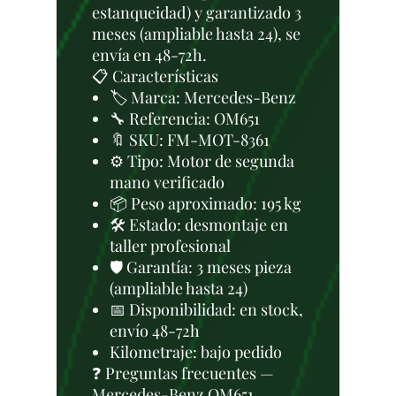
estanqueidad) y garantizado 3
meses (ampliable hasta 24), se
envía en 48-72h.
📋 Características
🏷️ Marca: Mercedes-Benz
🔧 Referencia: OM651
🔖 SKU: FM-MOT-8361
⚙️ Tipo: Motor de segunda
mano verificado
📦 Peso aproximado: 195 kg
🛠 Estado: desmontaje en
taller profesional
🛡️ Garantía: 3 meses pieza
(ampliable hasta 24)
📅 Disponibilidad: en stock,
envío 48-72h
Kilometraje: bajo pedido
❓ Preguntas frecuentes —
Mercedes-Benz OM651