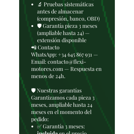
🔬 Pruebas sistemáticas
antes de almacenar
(compresión, banco, OBD)
🛡️ Garantía pieza 3 meses
(ampliable hasta 24) —
extensión disponible
📲 Contacto
WhatsApp: +34 645 867 931 —
Email: contacto@flexi-
motores.com — Respuesta en
menos de 24h.
🛡️ Nuestras garantías
Garantizamos cada pieza 3
meses, ampliable hasta 24
meses en el momento del
pedido:
✅ Garantía 3 meses:
incluida
en el precio