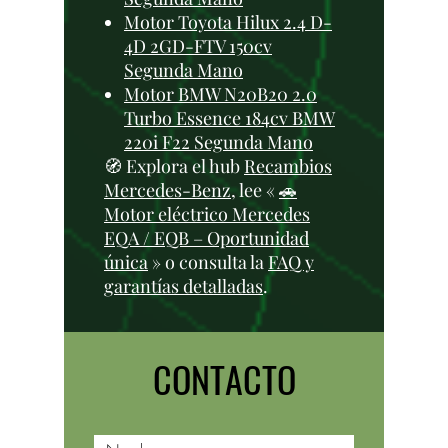
Motor Toyota Hilux 2.4 D-
4D 2GD-FTV 150cv
Segunda Mano
Motor BMW N20B20 2.0
Turbo Essence 184cv BMW
220i F22 Segunda Mano
🧭 Explora el hub
Recambios
Mercedes-Benz
, lee «
🚗
Motor eléctrico Mercedes
EQA / EQB – Oportunidad
única
» o consulta la
FAQ y
garantías detalladas
.
CONTACTO