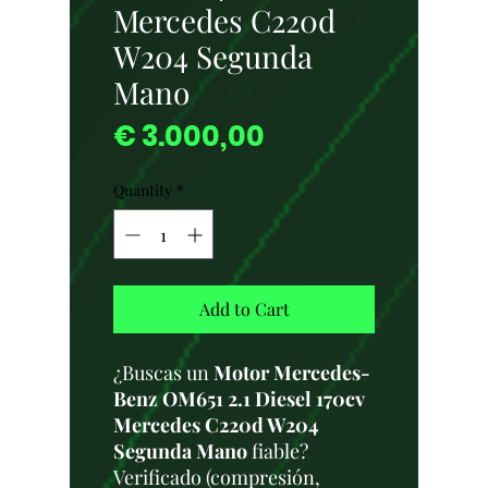
Mercedes C220d
W204 Segunda
Mano
Price
€ 3.000,00
Quantity
*
Add to Cart
¿Buscas un
Motor Mercedes-
Benz OM651 2.1 Diesel 170cv
Mercedes C220d W204
Segunda Mano
fiable?
Verificado (compresión,