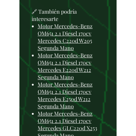
🔗 También podría
interesarte
Motor Mercedes-Benz
OM651 2.1 Diesel 170cv
Mercedes C220d W205
Segunda Mano
Motor Mercedes-Benz
OM651 2.1 Diesel 170cv
Mercedes E220d W212
Segunda Mano
Motor Mercedes-Benz
OM651 2.1 Diesel 170cv
Mercedes E250d W212
Segunda Mano
Motor Mercedes-Benz
OM651 2.1 Diesel 170cv
Mercedes GLC220d X253
Segunda Mano