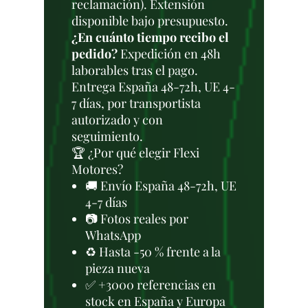
reclamación). Extensión
disponible bajo presupuesto.
¿En cuánto tiempo recibo el
pedido?
Expedición en 48h
laborables tras el pago.
Entrega España 48-72h, UE 4-
7 días, por transportista
autorizado y con
seguimiento.
🏆 ¿Por qué elegir Flexi
Motores?
🚚 Envío España 48-72h, UE
4-7 días
📷 Fotos reales por
WhatsApp
♻️ Hasta -50 % frente a la
pieza nueva
✅ +3000 referencias en
stock en España y Europa