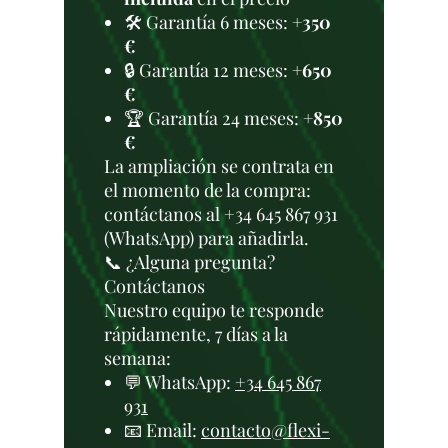
🛠️ Garantía 6 meses:
+350
€
🔒 Garantía 12 meses:
+650
€
🏆 Garantía 24 meses:
+850
€
La ampliación se contrata en
el momento de la compra:
contáctanos al +34 645 867 931
(WhatsApp) para añadirla.
📞 ¿Alguna pregunta?
Contáctanos
Nuestro equipo te responde
rápidamente, 7 días a la
semana:
💬 WhatsApp:
+34 645 867
931
📧 Email:
contacto@flexi-