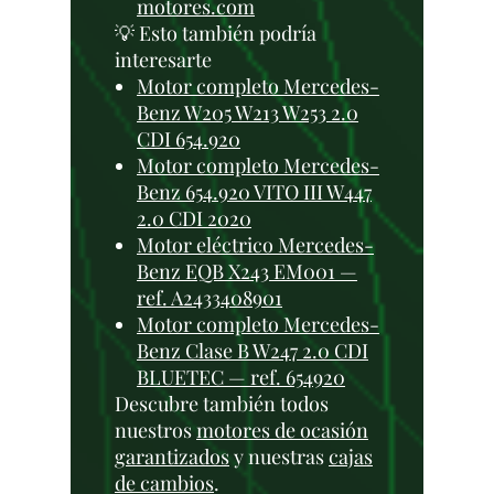
motores.com
💡 Esto también podría
interesarte
Motor completo Mercedes-
Benz W205 W213 W253 2.0
CDI 654.920
Motor completo Mercedes-
Benz 654.920 VITO III W447
2.0 CDI 2020
Motor eléctrico Mercedes-
Benz EQB X243 EM001 —
ref. A2433408901
Motor completo Mercedes-
Benz Clase B W247 2.0 CDI
BLUETEC — ref. 654920
Descubre también todos
nuestros
motores de ocasión
garantizados
y nuestras
cajas
de cambios
.