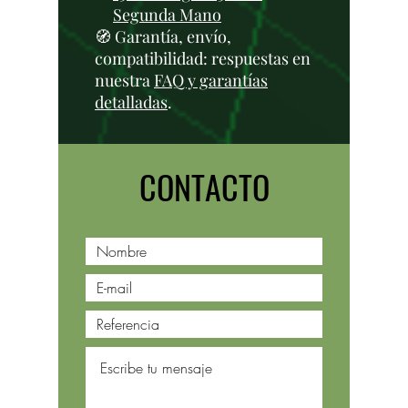
Segunda Mano
🧭 Garantía, envío,
compatibilidad: respuestas en
nuestra
FAQ y garantías
detalladas
.
CONTACTO