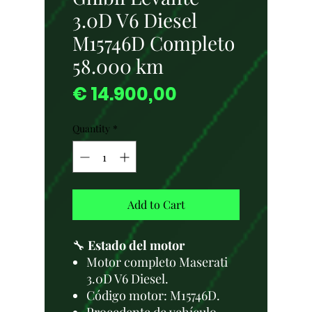
3.0D V6 Diesel
M15746D Completo
58.000 km
Price
€ 14.900,00
Quantity
*
Add to Cart
🔧
Estado del motor
Motor completo Maserati
3.0D V6 Diesel.
Código motor: M15746D.