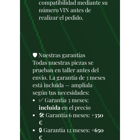
compatibilidad mediante su
número VIN antes de
realizar el pedido.
🛡️ Nuestras garantías
Todas nuestras piezas se
prueban en taller antes del
envío. La garantía de 3 meses
está incluida — amplíala
según tus necesidades:
✅ Garantía 3 meses:
incluida
en el precio
🛠️ Garantía 6 meses:
+350
€
🔒 Garantía 12 meses:
+650
€