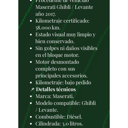
Procedente de vehículo
Maserati Ghibli / Levante
año 2017.
Kilometraje certificado:
58.000 km.
Estado visual muy limpio y
bien conservado.
Sin golpes ni daños visibles
en el bloque motor.
Motor desmontado
completo con sus
principales accesorios.
Kilometraje: bajo pedido
📌
Detalles técnicos
Marca: Maserati.
Modelo compatible: Ghibli
/ Levante.
Combustible: Diésel.
Cilindrada: 3.0 litros.