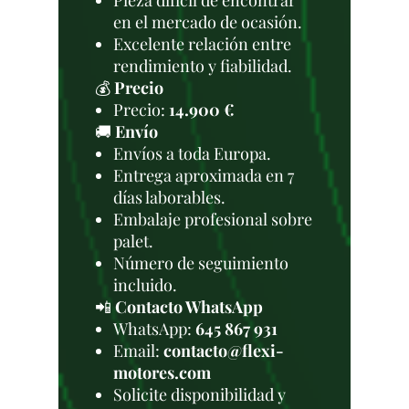
Pieza difícil de encontrar
en el mercado de ocasión.
Excelente relación entre
rendimiento y fiabilidad.
💰
Precio
Precio:
14.900 €
🚚
Envío
Envíos a toda Europa.
Entrega aproximada en 7
días laborables.
Embalaje profesional sobre
palet.
Número de seguimiento
incluido.
📲
Contacto WhatsApp
WhatsApp:
645 867 931
Email:
contacto@flexi-
motores.com
Solicite disponibilidad y