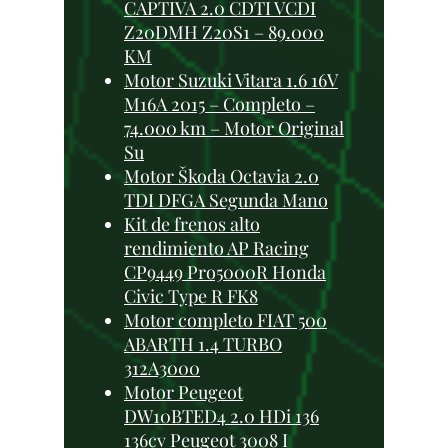
CAPTIVA 2.0 CDTI VCDI
Z20DMH Z20S1 – 89.000
KM
Motor Suzuki Vitara 1.6 16V
M16A 2015 – Completo –
74.000 km – Motor Original
Su
Motor Škoda Octavia 2.0
TDI DFGA Segunda Mano
Kit de frenos alto
rendimiento AP Racing
CP9449 Pro5000R Honda
Civic Type R FK8
Motor completo FIAT 500
ABARTH 1.4 TURBO
312A3000
Motor Peugeot
DW10BTED4 2.0 HDi 136
136cv Peugeot 3008 I