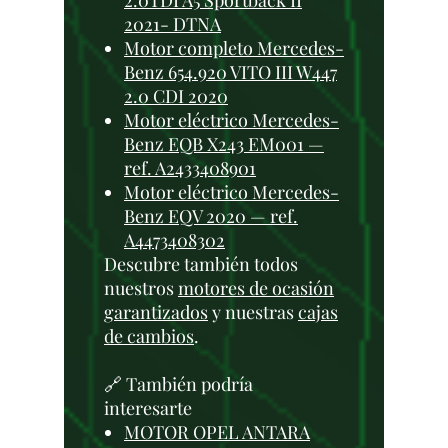
2.0TDI A5 Sportback II
2021- DTNA
Motor completo Mercedes-
Benz 654.920 VITO III W447
2.0 CDI 2020
Motor eléctrico Mercedes-
Benz EQB X243 EM001 —
ref. A2433408901
Motor eléctrico Mercedes-
Benz EQV 2020 — ref.
A4473408302
Descubre también todos
nuestros
motores de ocasión
garantizados
y nuestras
cajas
de cambios
.
🔗 También podría
interesarte
MOTOR OPEL ANTARA