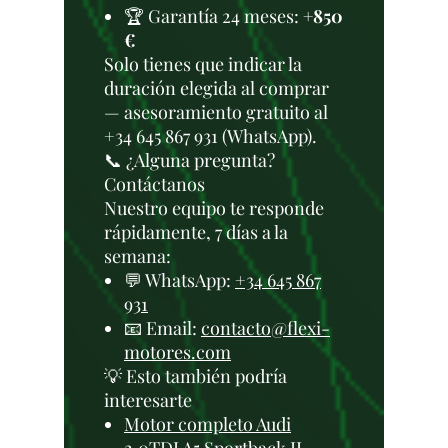
🏆 Garantía 24 meses:
+850
€
Solo tienes que indicar la
duración elegida al comprar
— asesoramiento gratuito al
+34 645 867 931 (WhatsApp).
📞 ¿Alguna pregunta?
Contáctanos
Nuestro equipo te responde
rápidamente, 7 días a la
semana:
💬 WhatsApp:
+34 645 867
931
📧 Email:
contacto@flexi-
motores.com
💡 Esto también podría
interesarte
Motor completo Audi