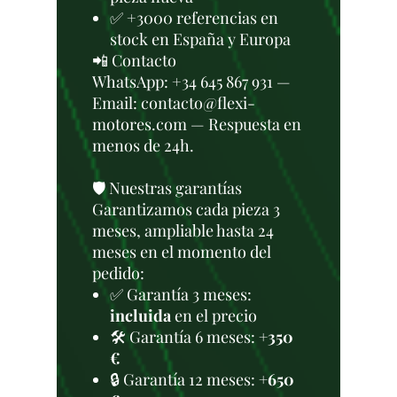
✅ +3000 referencias en
stock en España y Europa
📲 Contacto
WhatsApp: +34 645 867 931 —
Email: contacto@flexi-
motores.com — Respuesta en
menos de 24h.
🛡️ Nuestras garantías
Garantizamos cada pieza 3
meses, ampliable hasta 24
meses en el momento del
pedido:
✅ Garantía 3 meses:
incluida
en el precio
🛠️ Garantía 6 meses:
+350
€
🔒 Garantía 12 meses:
+650