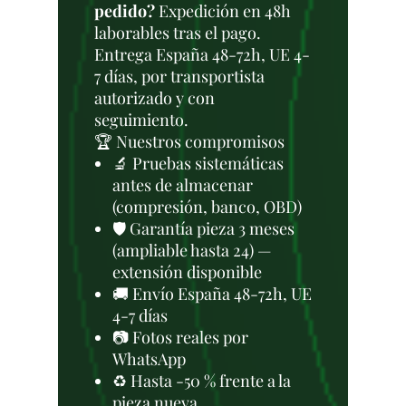
pedido?
Expedición en 48h
laborables tras el pago.
Entrega España 48-72h, UE 4-
7 días, por transportista
autorizado y con
seguimiento.
🏆 Nuestros compromisos
🔬 Pruebas sistemáticas
antes de almacenar
(compresión, banco, OBD)
🛡️ Garantía pieza 3 meses
(ampliable hasta 24) —
extensión disponible
🚚 Envío España 48-72h, UE
4-7 días
📷 Fotos reales por
WhatsApp
♻️ Hasta -50 % frente a la
pieza nueva