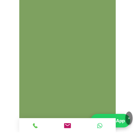
×
💬
WhatsApp