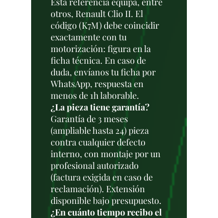
Esta referencia equipa, entre
otros, Renault Clio II. El
código (K7M) debe coincidir
exactamente con tu
motorización: figura en la
ficha técnica. En caso de
duda, envíanos tu ficha por
WhatsApp, respuesta en
menos de 1h laborable.
¿La pieza tiene garantía?
Garantía de 3 meses
(ampliable hasta 24) pieza
contra cualquier defecto
interno, con montaje por un
profesional autorizado
(factura exigida en caso de
reclamación). Extensión
disponible bajo presupuesto.
¿En cuánto tiempo recibo el