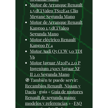
Motor de Arranque Renault
1.5 dCi Valeo TS12E41 Clio
Megane Segunda Mano
Motor de Arranque Renault
Kangoo 1.5 dCi Valeo
Segunda Mano
Motor eléctrico Renault
Kangoo IV 4
Motor Audi Q5 CCW 3.0 TDI
V6
Motor Jaguar AJ20P4 2.0 P
Ingenium 250cv Jaguar XF
II 2.0 Segunda Mano
🧭 También te puede servir:
Recambios Renault, Nissan y
Dacia
· guía «
Guía de motores
Renault de segunda mano:
modelos y referencias
» ·
FAQ