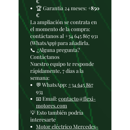
€
🏆 Garantía 24 meses:
+850
€
La ampliación se contrata en
el momento de la compra:
contáctanos al +34 645 867 931
(WhatsApp) para añadirla.
📞 ¿Alguna pregunta?
Contáctanos
Nuestro equipo te responde
rápidamente, 7 días a la
semana:
💬 WhatsApp:
+34 645 867
931
📧 Email:
contacto@flexi-
motores.com
💡 Esto también podría
interesarte
Motor eléctrico Mercedes-