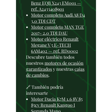
Benz EQB X243 EM001 —
ref. A2433408901
Motor completo Audi A8 D4
3.0 TDI CDT
Motor completo MAN TGE
2017- 2.0 TDI DAU
Motor eléctrico Renault
Megane V 5 E-TECH
6AM402 — ref. RD0002
Descubre también todos
nuestros
motores de ocasión
garantizados
y nuestras
cajas
de cambios
.
🔗 También podría
interesarte
Motor Dacia K7M 1.6 8V 85
85cv Renault Kangoo I
Segunda Mano