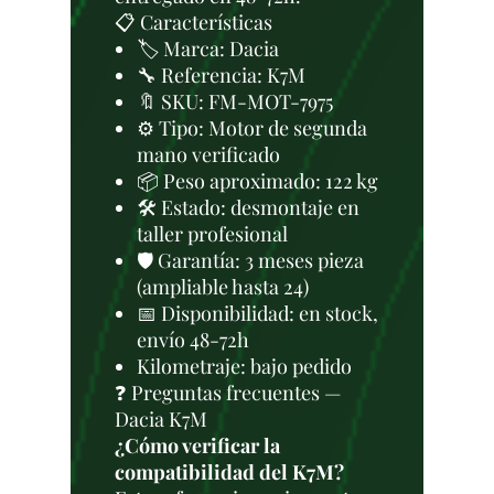
📋 Características
🏷️ Marca: Dacia
🔧 Referencia: K7M
🔖 SKU: FM-MOT-7975
⚙️ Tipo: Motor de segunda
mano verificado
📦 Peso aproximado: 122 kg
🛠 Estado: desmontaje en
taller profesional
🛡️ Garantía: 3 meses pieza
(ampliable hasta 24)
📅 Disponibilidad: en stock,
envío 48-72h
Kilometraje: bajo pedido
❓ Preguntas frecuentes —
Dacia K7M
¿Cómo verificar la
compatibilidad del K7M?