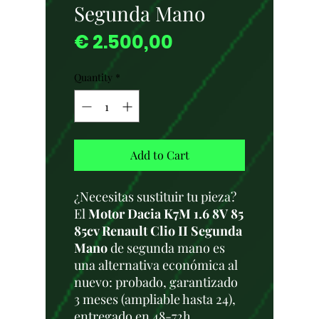
Segunda Mano
Price
€ 2.500,00
Quantity
*
Add to Cart
¿Necesitas sustituir tu pieza?
El
Motor Dacia K7M 1.6 8V 85
85cv Renault Clio II Segunda
Mano
de segunda mano es
una alternativa económica al
nuevo: probado, garantizado
3 meses (ampliable hasta 24),
entregado en 48-72h.