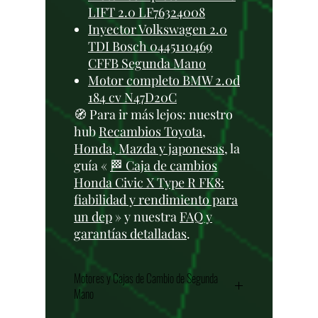
LIFT 2.0 LF76324008
Inyector Volkswagen 2.0
TDI Bosch 0445110469
CFFB Segunda Mano
Motor completo BMW 2.0d
184 cv N47D20C
🧭 Para ir más lejos: nuestro
hub
Recambios Toyota,
Honda, Mazda y japonesas
, la
guía «
🏁 Caja de cambios
Honda Civic X Type R FK8:
fiabilidad y rendimiento para
un dep
» y nuestra
FAQ y
garantías detalladas
.
Motores y Cajas de Cambio de Segunda
Mano