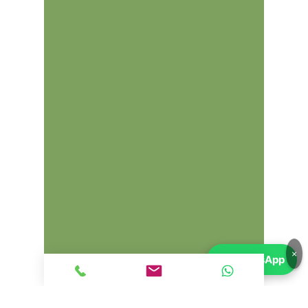
encontrará todo lo que necesita en
flexi-motores.com. Nuestro
inventario se actualiza
constantemente con nuevos
artículos, brindándole acceso a una
selección variada de repuestos para
satisfacer todas sus necesidades
automotrices.
Además de nuestro compromiso
con la calidad y la confiabilidad,
también ofrecemos precios
competitivos y ofertas especiales
regulares para ayudarlo a ahorrar
aún más en sus compras. ¡Explore
nuestro catálogo en línea hoy
mismo y descubra por qué miles de
clientes confían en flexi-
motores.com para sus necesidades
×
💬
WhatsApp
de repuestos automotrices!
No permita que un motor
defectuoso o una caja de cambio