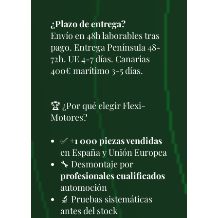
¿Plazo de entrega?
Envío en 48h laborables tras
pago. Entrega Península 48-
72h. UE 4-7 días. Canarias
400€ marítimo 3-5 días.
🏆 ¿Por qué elegir Flexi-
Motores?
✅
+1 000 piezas vendidas
en España y Unión Europea
🔧 Desmontaje por
profesionales cualificados
automoción
🔬 Pruebas sistemáticas
antes del stock