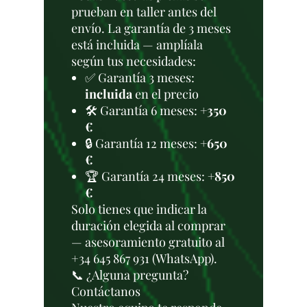
prueban en taller antes del
envío. La garantía de 3 meses
está incluida — amplíala
según tus necesidades:
✅ Garantía 3 meses:
incluida
en el precio
🛠️ Garantía 6 meses:
+350
€
🔒 Garantía 12 meses:
+650
€
🏆 Garantía 24 meses:
+850
€
Solo tienes que indicar la
duración elegida al comprar
— asesoramiento gratuito al
+34 645 867 931 (WhatsApp).
📞 ¿Alguna pregunta?
Contáctanos