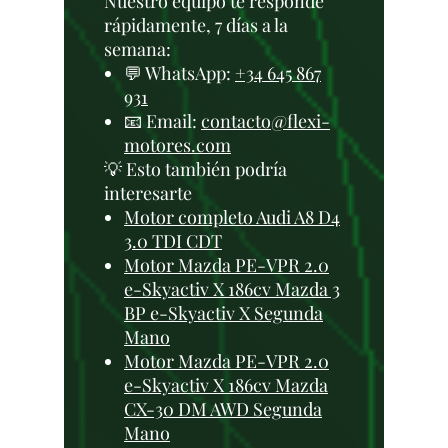
Nuestro equipo te responde
rápidamente, 7 días a la
semana:
💬 WhatsApp:
+34 645 867
931
📧 Email:
contacto@flexi-
motores.com
💡 Esto también podría
interesarte
Motor completo Audi A8 D4
3.0 TDI CDT
Motor Mazda PE-VPR 2.0
e-Skyactiv X 186cv Mazda 3
BP e-Skyactiv X Segunda
Mano
Motor Mazda PE-VPR 2.0
e-Skyactiv X 186cv Mazda
CX-30 DM AWD Segunda
Mano