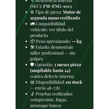
🔖 Referencia interna
(SKU):
FM-ENG-1013
⚙️ Tipo de pieza:
Motor de
segunda mano verificado
🚛 Compatibilidad
vehículo: ver título del
producto
📦 Peso aproximado:
— kg
🛠 Estado: desmontaje
taller profesional — sin
golpes
🛡️ Garantía:
3 meses pieza
(ampliable hasta 24)
contra defecto interno
📅 Disponibilidad:
en stock
— envío 48-72h
🔬 Pruebas realizadas:
compresión, fugas,
arranque banco