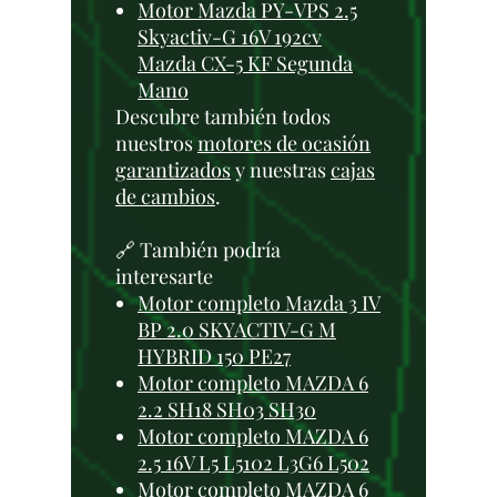
Motor Mazda PY-VPS 2.5
Skyactiv-G 16V 192cv
Mazda CX-5 KF Segunda
Mano
Descubre también todos
nuestros
motores de ocasión
garantizados
y nuestras
cajas
de cambios
.
🔗 También podría
interesarte
Motor completo Mazda 3 IV
BP 2.0 SKYACTIV-G M
HYBRID 150 PE27
Motor completo MAZDA 6
2.2 SH18 SH03 SH30
Motor completo MAZDA 6
2.5 16V L5 L5102 L3G6 L502
Motor completo MAZDA 6