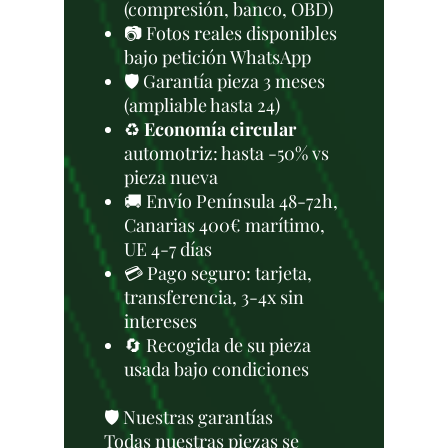
(compresión, banco, OBD)
📷 Fotos reales disponibles
bajo petición WhatsApp
🛡️ Garantía pieza 3 meses
(ampliable hasta 24)
♻️
Economía circular
automotriz: hasta -50% vs
pieza nueva
🚚 Envío Península 48-72h,
Canarias 400€ marítimo,
UE 4-7 días
💳 Pago seguro: tarjeta,
transferencia, 3-4x sin
intereses
🔄 Recogida de su pieza
usada bajo condiciones
🛡️ Nuestras garantías
Todas nuestras piezas se