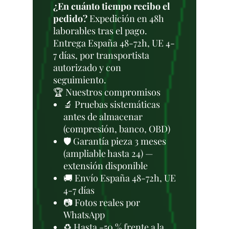
¿En cuánto tiempo recibo el
pedido?
Expedición en 48h
laborables tras el pago.
Entrega España 48-72h, UE 4-
7 días, por transportista
autorizado y con
seguimiento.
🏆 Nuestros compromisos
🔬 Pruebas sistemáticas
antes de almacenar
(compresión, banco, OBD)
🛡️ Garantía pieza 3 meses
(ampliable hasta 24) —
extensión disponible
🚚 Envío España 48-72h, UE
4-7 días
📷 Fotos reales por
WhatsApp
♻️ Hasta -50 % frente a la