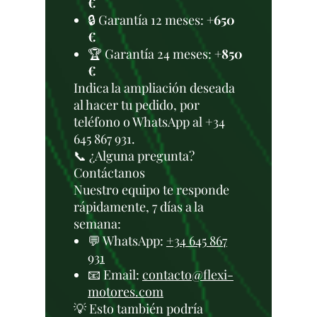
€
🔒 Garantía 12 meses:
+650
€
🏆 Garantía 24 meses:
+850
€
Indica la ampliación deseada
al hacer tu pedido, por
teléfono o WhatsApp al +34
645 867 931.
📞 ¿Alguna pregunta?
Contáctanos
Nuestro equipo te responde
rápidamente, 7 días a la
semana:
💬 WhatsApp:
+34 645 867
931
📧 Email:
contacto@flexi-
motores.com
💡 Esto también podría