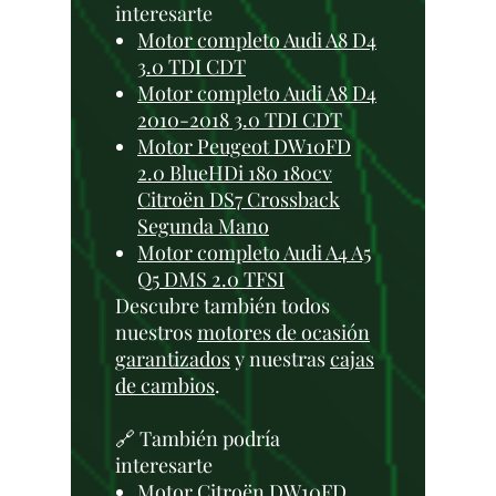
interesarte
Motor completo Audi A8 D4
3.0 TDI CDT
Motor completo Audi A8 D4
2010-2018 3.0 TDI CDT
Motor Peugeot DW10FD
2.0 BlueHDi 180 180cv
Citroën DS7 Crossback
Segunda Mano
Motor completo Audi A4 A5
Q5 DMS 2.0 TFSI
Descubre también todos
nuestros
motores de ocasión
garantizados
y nuestras
cajas
de cambios
.
🔗 También podría
interesarte
Motor Citroën DW10FD