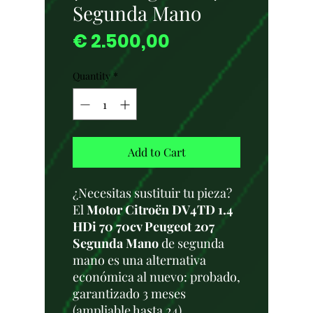
Segunda Mano
Price
€ 2.500,00
Quantity
*
Add to Cart
¿Necesitas sustituir tu pieza?
El
Motor Citroën DV4TD 1.4
HDi 70 70cv Peugeot 207
Segunda Mano
de segunda
mano es una alternativa
económica al nuevo: probado,
garantizado 3 meses
(ampliable hasta 24),