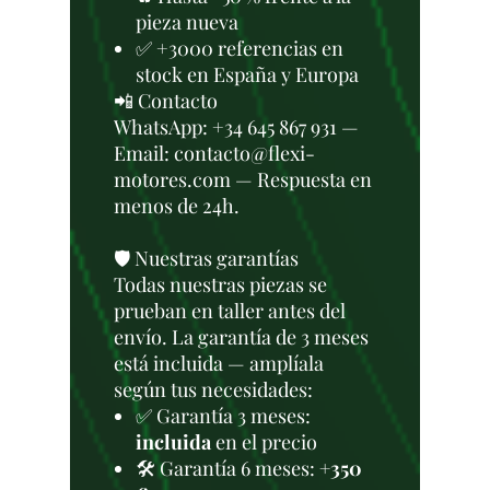
pieza nueva
✅ +3000 referencias en
stock en España y Europa
📲 Contacto
WhatsApp: +34 645 867 931 —
Email: contacto@flexi-
motores.com — Respuesta en
menos de 24h.
🛡️ Nuestras garantías
Todas nuestras piezas se
prueban en taller antes del
envío. La garantía de 3 meses
está incluida — amplíala
según tus necesidades:
✅ Garantía 3 meses:
incluida
en el precio
🛠️ Garantía 6 meses:
+350