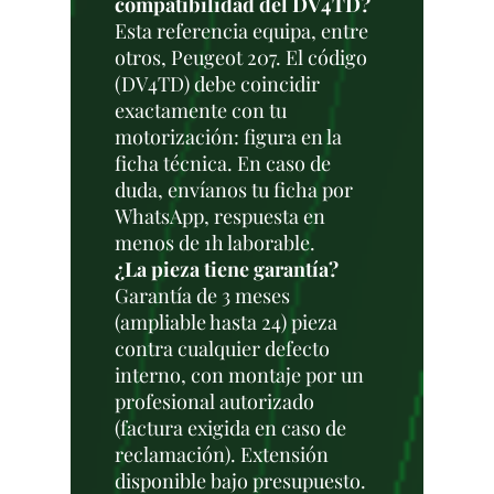
compatibilidad del DV4TD?
Esta referencia equipa, entre
otros, Peugeot 207. El código
(DV4TD) debe coincidir
exactamente con tu
motorización: figura en la
ficha técnica. En caso de
duda, envíanos tu ficha por
WhatsApp, respuesta en
menos de 1h laborable.
¿La pieza tiene garantía?
Garantía de 3 meses
(ampliable hasta 24) pieza
contra cualquier defecto
interno, con montaje por un
profesional autorizado
(factura exigida en caso de
reclamación). Extensión
disponible bajo presupuesto.