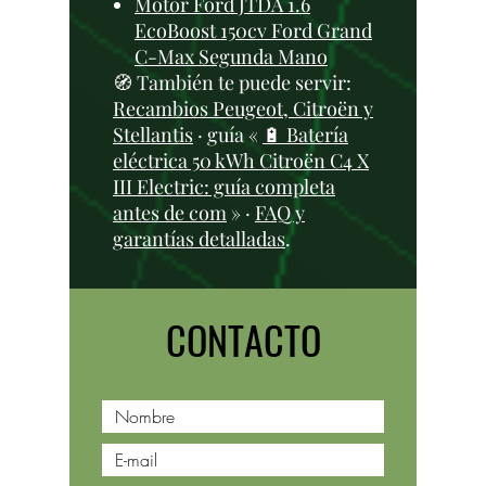
Motor Ford JTDA 1.6
EcoBoost 150cv Ford Grand
C-Max Segunda Mano
🧭 También te puede servir:
Recambios Peugeot, Citroën y
Stellantis
· guía «
🔋 Batería
eléctrica 50 kWh Citroën C4 X
III Electric: guía completa
antes de com
» ·
FAQ y
garantías detalladas
.
CONTACTO