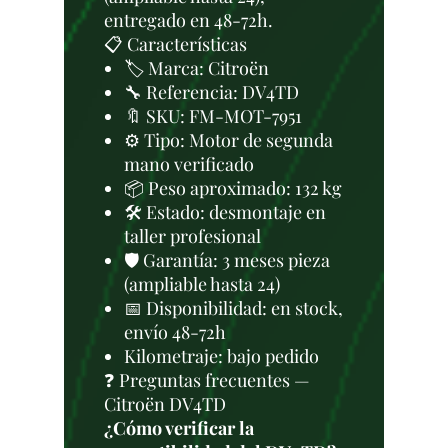
entregado en 48-72h.
📋 Características
🏷️ Marca: Citroën
🔧 Referencia: DV4TD
🔖 SKU: FM-MOT-7951
⚙️ Tipo: Motor de segunda
mano verificado
📦 Peso aproximado: 132 kg
🛠 Estado: desmontaje en
taller profesional
🛡️ Garantía: 3 meses pieza
(ampliable hasta 24)
📅 Disponibilidad: en stock,
envío 48-72h
Kilometraje: bajo pedido
❓ Preguntas frecuentes —
Citroën DV4TD
¿Cómo verificar la