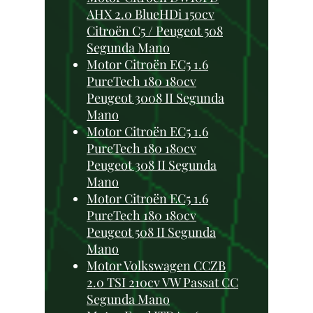
AHX 2.0 BlueHDi 150cv
Citroën C5 / Peugeot 508
Segunda Mano
Motor Citroën EC5 1.6
PureTech 180 180cv
Peugeot 3008 II Segunda
Mano
Motor Citroën EC5 1.6
PureTech 180 180cv
Peugeot 308 II Segunda
Mano
Motor Citroën EC5 1.6
PureTech 180 180cv
Peugeot 508 II Segunda
Mano
Motor Volkswagen CCZB
2.0 TSI 210cv VW Passat CC
Segunda Mano