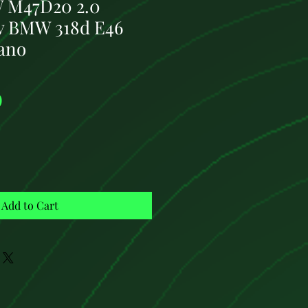
 M47D20 2.0
cv BMW 318d E46
ano
Price
0
Add to Cart