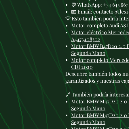
💬 WhatsApp:
+34 645 867
📧 Email:
contacto@flex
💡 Esto también podría inte
Motor completo Audi A8 
Motor eléctrico Mercede
A4473408302
Motor BMW B47D20 2.0 D
Segunda Mano
Motor completo Mercedes
CDI 2020
Descubre también todos nu
garantizados
y nuestras
caj
🔗 También podría interesa
Motor BMW M47D20 2.0 D
Segunda Mano
Motor BMW M47D20 2.0 D
Segunda Mano