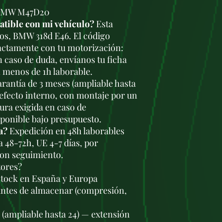
 BMW M47D20
ible con mi vehículo?
Esta
ros, BMW 318d E46. El código
actamente con tu motorización:
En caso de duda, envíanos tu ficha
 menos de 1h laborable.
rantía de 3 meses (ampliable hasta
defecto interno, con montaje por un
tura exigida en caso de
sponible bajo presupuesto.
a?
Expedición en 48h laborables
a 48-72h, UE 4-7 días, por
con seguimiento.
tores?
stock en España y Europa
antes de almacenar (compresión,
s (ampliable hasta 24) — extensión