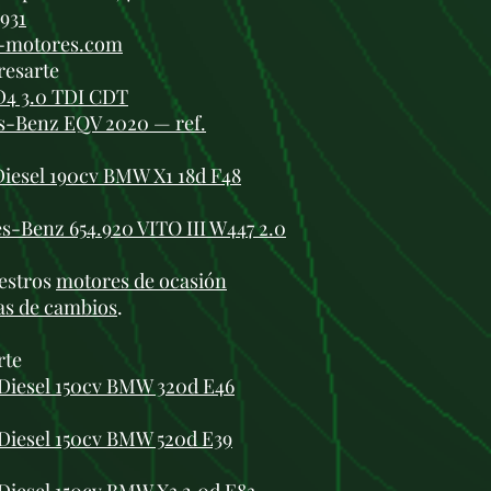
 931
i-motores.com
resarte
D4 3.0 TDI CDT
s-Benz EQV 2020 — ref.
iesel 190cv BMW X1 18d F48
-Benz 654.920 VITO III W447 2.0
estros
motores de ocasión
as de cambios
.
rte
iesel 150cv BMW 320d E46
iesel 150cv BMW 520d E39