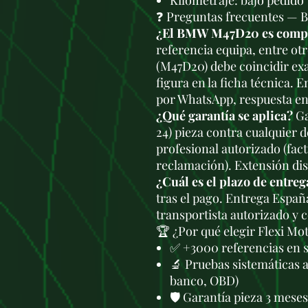
Kilometraje: bajo pedido
❓ Preguntas frecuentes —
¿El BMW M47D20 es compat
referencia equipa, entre ot
(M47D20) debe coincidir ex
figura en la ficha técnica. 
por WhatsApp, respuesta en
¿Qué garantía se aplica?
Ga
24) pieza contra cualquier 
profesional autorizado (fac
reclamación). Extensión di
¿Cuál es el plazo de entreg
tras el pago. Entrega Españ
transportista autorizado y 
🏆 ¿Por qué elegir Flexi Mo
✅ +3000 referencias en 
🔬 Pruebas sistemáticas 
banco, OBD)
🛡️ Garantía pieza 3 mese