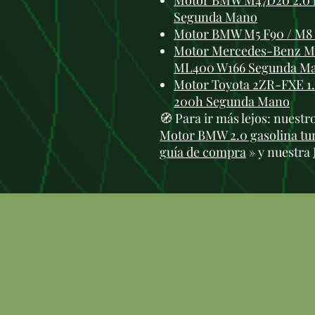
Motor BMW M47D20 2.0 D
Segunda Mano
Motor BMW M5 F90 / M8 F
Motor Mercedes-Benz M2
ML400 W166 Segunda M
Motor Toyota 2ZR-FXE 1.
200h Segunda Mano
🧭 Para ir más lejos: nuest
Motor BMW 2.0 gasolina tu
guía de compra
» y nuestra