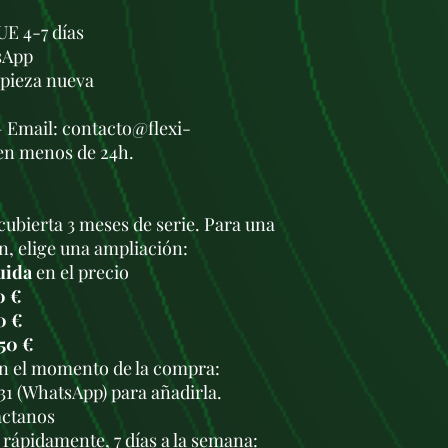
UE 4-7 días
sApp
a pieza nueva
— Email: contacto@flexi-
en menos de 24h.
cubierta 3 meses de serie. Para una
n, elige una ampliación:
uida
en el precio
0 €
0 €
50 €
en el momento de la compra:
931 (WhatsApp) para añadirla.
áctanos
rápidamente, 7 días a la semana: