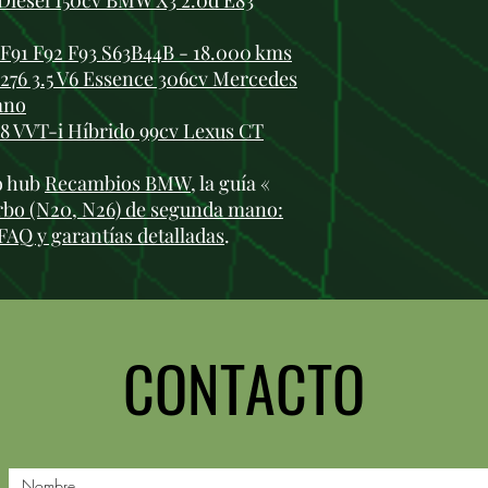
iesel 150cv BMW X3 2.0d E83
91 F92 F93 S63B44B - 18.000 kms
76 3.5 V6 Essence 306cv Mercedes
ano
8 VVT-i Híbrido 99cv Lexus CT
ro hub
Recambios BMW
, la guía «
rbo (N20, N26) de segunda mano:
FAQ y garantías detalladas
.
CONTACTO