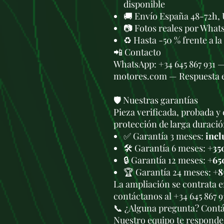
disponible
🚚 Envío España 48-72h, 
📷 Fotos reales por What
♻️ Hasta -50 % frente a l
📲 Contacto
WhatsApp: +34 645 867 931 
motores.com — Respuesta 
🛡️ Nuestras garantías
Pieza verificada, probada y 
protección de larga duració
✅ Garantía 3 meses:
incl
🛠️ Garantía 6 meses:
+35
🔒 Garantía 12 meses:
+65
🏆 Garantía 24 meses:
+8
La ampliación se contrata 
contáctanos al +34 645 867 
📞 ¿Alguna pregunta? Cont
Nuestro equipo te responde 