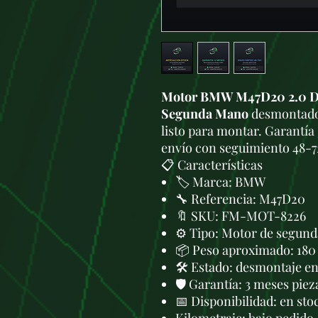
Motor BMW M47D20 2.0 Di
Segunda Mano
desmontado 
listo para montar. Garantía 
envío con seguimiento 48-7
📋 Características
🏷️ Marca: BMW
🔧 Referencia: M47D20
🔖 SKU: FM-MOT-8226
⚙️ Tipo: Motor de segund
📦 Peso aproximado: 180
🛠 Estado: desmontaje en 
🛡️ Garantía: 3 meses piez
📅 Disponibilidad: en sto