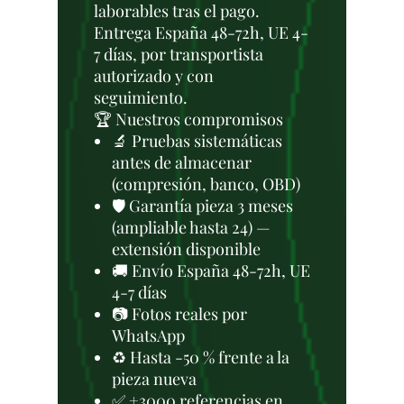
laborables tras el pago.
Entrega España 48-72h, UE 4-
7 días, por transportista
autorizado y con
seguimiento.
🏆 Nuestros compromisos
🔬 Pruebas sistemáticas
antes de almacenar
(compresión, banco, OBD)
🛡️ Garantía pieza 3 meses
(ampliable hasta 24) —
extensión disponible
🚚 Envío España 48-72h, UE
4-7 días
📷 Fotos reales por
WhatsApp
♻️ Hasta -50 % frente a la
pieza nueva
✅ +3000 referencias en