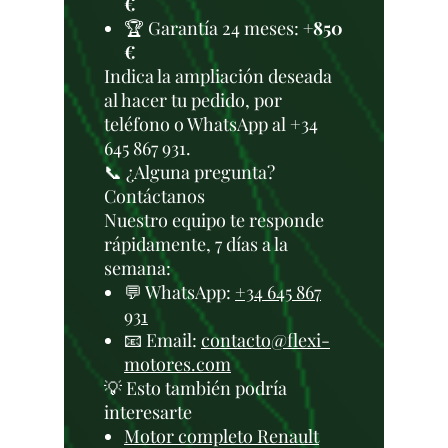
€
🏆 Garantía 24 meses:
+850
€
Indica la ampliación deseada
al hacer tu pedido, por
teléfono o WhatsApp al +34
645 867 931.
📞 ¿Alguna pregunta?
Contáctanos
Nuestro equipo te responde
rápidamente, 7 días a la
semana:
💬 WhatsApp:
+34 645 867
931
📧 Email:
contacto@flexi-
motores.com
💡 Esto también podría
interesarte
Motor completo Renault