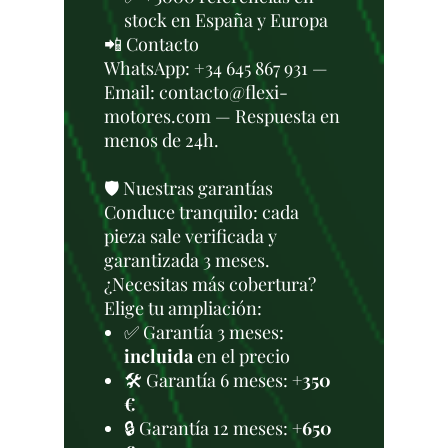
stock en España y Europa
📲 Contacto
WhatsApp: +34 645 867 931 —
Email: contacto@flexi-
motores.com — Respuesta en
menos de 24h.
🛡️ Nuestras garantías
Conduce tranquilo: cada
pieza sale verificada y
garantizada 3 meses.
¿Necesitas más cobertura?
Elige tu ampliación:
✅ Garantía 3 meses:
incluida
en el precio
🛠️ Garantía 6 meses:
+350
€
🔒 Garantía 12 meses:
+650