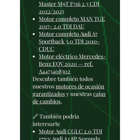
Master M9T F716 2.3 CDI
2022/2025
Motor completo MAN TGE
2017- 2.0 TDI DAU
Motor completo Audi A7
Sportback 3.0 TDI 2010-
CDUC
Motor eléctrico Mercedes-
Benz EQV 2020 — ref.
A4473408302
Descubre también todos
nuestros
motores de ocasión
garantizados
y nuestras
cajas
de cambios
.
🔗 También podría
interesarte
Motor Audi CGLC 2.0 TDI
177cv Audi A3 8P Segunda