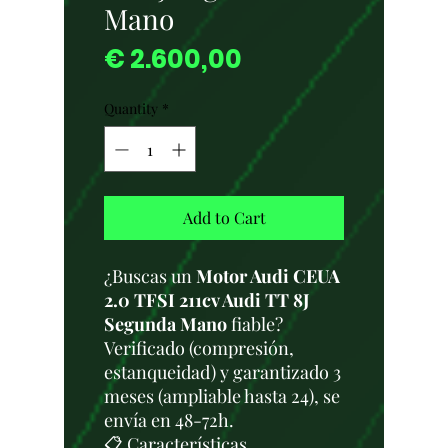
Mano
Price
€ 2.600,00
Quantity
*
Add to Cart
¿Buscas un
Motor Audi CEUA
2.0 TFSI 211cv Audi TT 8J
Segunda Mano
fiable?
Verificado (compresión,
estanqueidad) y garantizado 3
meses (ampliable hasta 24), se
envía en 48-72h.
📋 Características