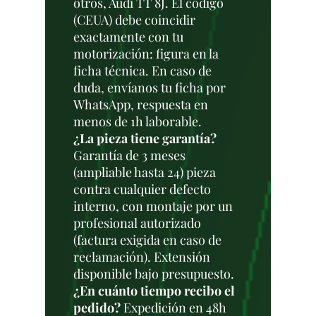
otros, Audi TT 8J. El código
(CEUA) debe coincidir
exactamente con tu
motorización: figura en la
ficha técnica. En caso de
duda, envíanos tu ficha por
WhatsApp, respuesta en
menos de 1h laborable.
¿La pieza tiene garantía?
Garantía de 3 meses
(ampliable hasta 24) pieza
contra cualquier defecto
interno, con montaje por un
profesional autorizado
(factura exigida en caso de
reclamación). Extensión
disponible bajo presupuesto.
¿En cuánto tiempo recibo el
pedido?
Expedición en 48h