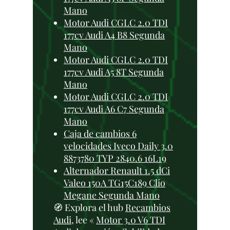
Mano
Motor Audi CGLC 2.0 TDI
177cv Audi A4 B8 Segunda
Mano
Motor Audi CGLC 2.0 TDI
177cv Audi A5 8T Segunda
Mano
Motor Audi CGLC 2.0 TDI
177cv Audi A6 C7 Segunda
Mano
Caja de cambios 6
velocidades Iveco Daily 3.0
8873780 TYP 2840.6 16L19
Alternador Renault 1.5 dCi
Valeo 150A TG15C189 Clio
Megane Segunda Mano
🧭 Explora el hub
Recambios
Audi
, lee «
Motor 3.0 V6 TDI