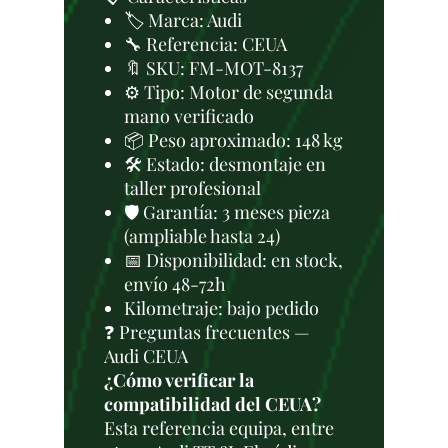
🏷️ Marca: Audi
🔧 Referencia: CEUA
🔖 SKU: FM-MOT-8137
⚙️ Tipo: Motor de segunda
mano verificado
📦 Peso aproximado: 148 kg
🛠 Estado: desmontaje en
taller profesional
🛡️ Garantía: 3 meses pieza
(ampliable hasta 24)
📅 Disponibilidad: en stock,
envío 48-72h
Kilometraje: bajo pedido
❓ Preguntas frecuentes —
Audi CEUA
¿Cómo verificar la
compatibilidad del CEUA?
Esta referencia equipa, entre