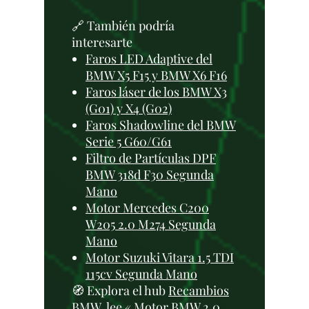
🔗 También podría
interesarte
Faros LED Adaptive del
BMW X5 F15 y BMW X6 F16
Faros láser de los BMW X3
(G01) y X4 (G02)
Faros Shadowline del BMW
Serie 5 G60/G61
Filtro de Partículas DPF
BMW 318d F30 Segunda
Mano
Motor Mercedes C200
W205 2.0 M274 Segunda
Mano
Motor Suzuki Vitara 1.5 TDI
115cv Segunda Mano
🧭 Explora el hub
Recambios
BMW
, lee «
Motor BMW 2.0