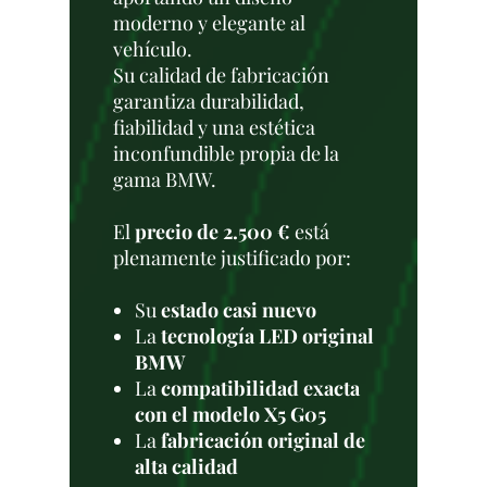
moderno y elegante al
vehículo.
Su calidad de fabricación
garantiza durabilidad,
fiabilidad y una estética
inconfundible propia de la
gama BMW.
El
precio de 2.500 €
está
plenamente justificado por:
Su
estado casi nuevo
La
tecnología LED original
BMW
La
compatibilidad exacta
con el modelo X5 G05
La
fabricación original de
alta calidad