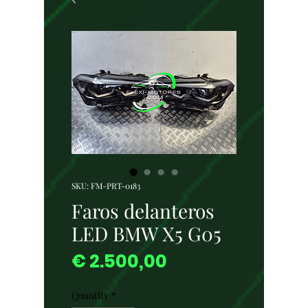
SKU: FM-PRT-0183
Faros delanteros
LED BMW X5 G05
Price
€ 2.500,00
Quantity
*