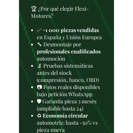
🏆 ¿Por qué elegir Flexi-
Motores?
✅
+1 000 piezas vendidas
en España y Unión Europea
🔧 Desmontaje por
profesionales cualificados
automoción
🔬 Pruebas sistemáticas
antes del stock
(compresión, banco, OBD)
📷 Fotos reales disponibles
bajo petición WhatsApp
🛡️ Garantía pieza 3 meses
(ampliable hasta 24)
♻️
Economía circular
automotriz: hasta -50% vs
pieza nueva