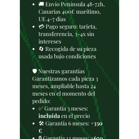
🚚 Envío Península 48-72h,
Canarias 400€ marítimo,
UE 4-7 días
💳 Pago seguro: tarjeta,
transferencia, 3-4x sin
intereses
🔄 Recogida de su pieza
usada bajo condiciones
🛡️ Nuestras garantías
Garantizamos cada pieza 3
meses, ampliable hasta 24
meses en el momento del
pedido:
✅ Garantía 3 meses:
incluida
en el precio
🛠️ Garantía 6 meses:
+350
€
🔒 Garantía 12 meses:
+650