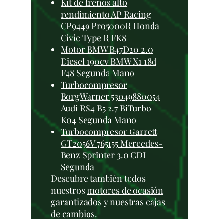
Kit de frenos alto
rendimiento AP Racing
CP9449 Pro5000R Honda
Civic Type R FK8
Motor BMW B47D20 2.0
Diesel 190cv BMW X1 18d
F48 Segunda Mano
Turbocompresor
BorgWarner 53049880054
Audi RS4 B5 2.7 BiTurbo
K04 Segunda Mano
Turbocompresor Garrett
GT2056V 765155 Mercedes-
Benz Sprinter 3.0 CDI
Segunda
Descubre también todos
nuestros
motores de ocasión
garantizados
y nuestras
cajas
de cambios
.