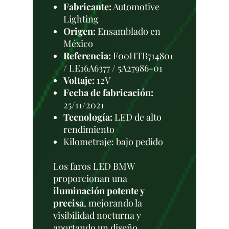
Fabricante:
Automotive
Lighting
Origen:
Ensamblado en
México
Referencia:
F00HTB714801
/ LE16A6377 / 5A27986-01
Voltaje:
12V
Fecha de fabricación:
25/11/2021
Tecnología:
LED de alto
rendimiento
Kilometraje: bajo pedido
Los faros LED BMW
proporcionan una
iluminación potente y
precisa
, mejorando la
visibilidad nocturna y
aportando un diseño