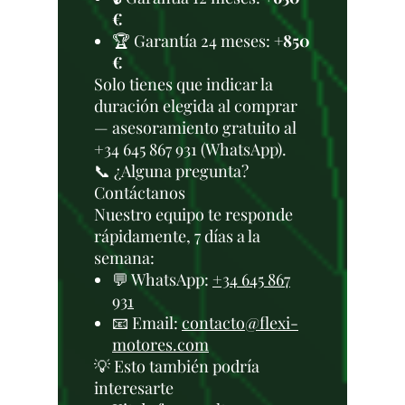
€
🏆 Garantía 24 meses:
+850
€
Solo tienes que indicar la
duración elegida al comprar
— asesoramiento gratuito al
+34 645 867 931 (WhatsApp).
📞 ¿Alguna pregunta?
Contáctanos
Nuestro equipo te responde
rápidamente, 7 días a la
semana:
💬 WhatsApp:
+34 645 867
931
📧 Email:
contacto@flexi-
motores.com
💡 Esto también podría
interesarte