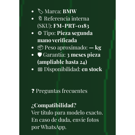
🏷️ Marca:
BMW
🔖 Referencia interna
(SKU):
FM-PRT-0183
⚙️ Tipo:
Pieza segunda
mano verificada
📦 Peso aproximado:
— kg
🛡️ Garantía:
3 meses pieza
(ampliable hasta 24)
📅 Disponibilidad:
en stock
❓ Preguntas frecuentes
¿Compatibilidad?
Ver título para modelo exacto.
En caso de duda, envíe fotos
por WhatsApp.