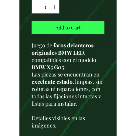
Add to Cart
Juego de
faros delanteros
originales BMW LED
,
compatibles con el modelo
BMW X5 G05
.
Las piezas se encuentran en
excelente estado
, limpias, sin
roturas ni reparaciones, con
todas las fijaciones intactas y
listas para instalar.
Detalles visibles en las
imágenes: