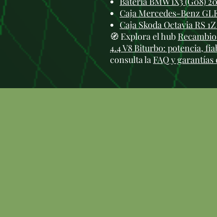
Batería BMW iX3 (G08) 2
Caja Mercedes-Benz GLE
Caja Skoda Octavia RS 1
🧭 Explora el hub
Recambi
4.4 V8 Biturbo: potencia, fia
consulta la
FAQ y garantías 