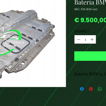
Batería BM
SKU: FM-BAT-0157
€ 9.500,0
Quantity
*
Batería BMW i4 
La batería del BM
ión-litio y tiene 
con una capacidad 
voltaje es de 398,5
vehículo, lo que 