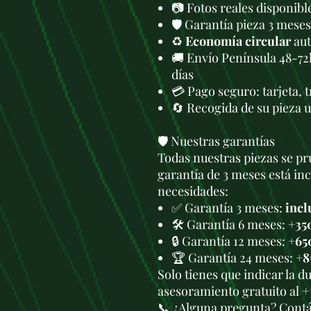
📷 Fotos reales disponib
🛡️ Garantía pieza 3 meses
♻️
Economía circular
aut
🚚 Envío Península 48-72
días
💳 Pago seguro: tarjeta, 
🔄 Recogida de su pieza 
🛡️ Nuestras garantías
Todas nuestras piezas se pru
garantía de 3 meses está in
necesidades:
✅ Garantía 3 meses:
incl
🛠️ Garantía 6 meses:
+35
🔒 Garantía 12 meses:
+65
🏆 Garantía 24 meses:
+8
Solo tienes que indicar la 
asesoramiento gratuito al +
📞 ¿Alguna pregunta? Cont