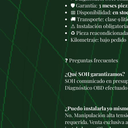
🛡️ Garantía:
3 meses piez
📅 Disponibilidad:
en sto
🚚 Transporte: clase 9 l
⚠️ Instalación obligatori
♻️ Pieza reacondicionad
Kilometraje: bajo pedido
❓ Preguntas frecuentes
¿Qué SOH garantizamos?
SOH comunicado en presupu
Diagnóstico OBD efectuado 
¿Puedo instalarla yo mism
No. Manipulación alta tensi
requerida. Venta exclusiva a