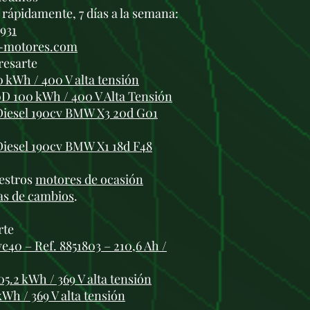
rápidamente, 7 días a la semana:
 931
i-motores.com
resarte
 kWh / 400 V alta tensión
0D 100 kWh / 400 V Alta Tensión
iesel 190cv BMW X3 20d G01
iesel 190cv BMW X1 18d F48
estros
motores de ocasión
as de cambios
.
rte
40 – Ref. 8851803 – 210,6 Ah /
5.2 kWh / 369 V alta tensión
Wh / 369 V alta tensión