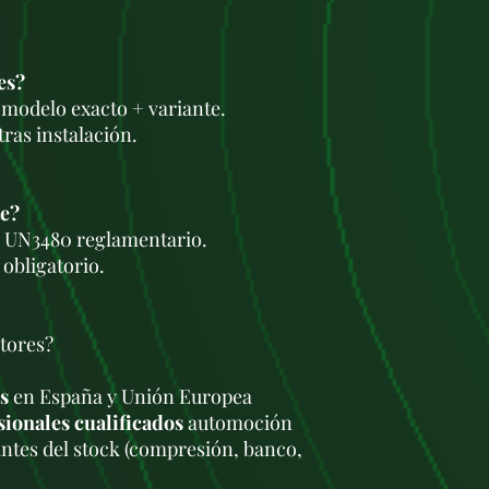
es?
a modelo exacto + variante.
ras instalación.
te?
je UN3480 reglamentario.
 obligatorio.
tores?
s
en España y Unión Europea
sionales cualificados
automoción
antes del stock (compresión, banco,