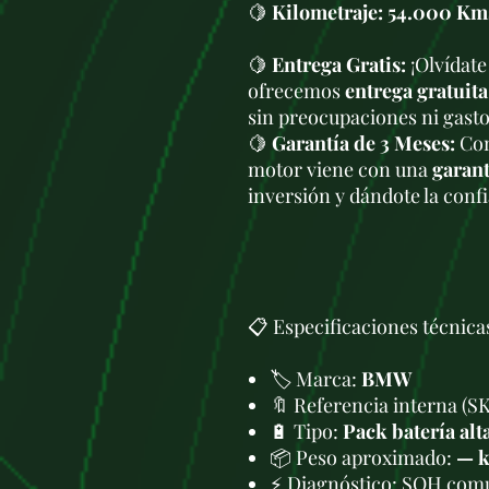
🍋
Kilometraje:
54.000 Km
🍋
Entrega Gratis:
¡Olvídate
ofrecemos
entrega gratuita
sin preocupaciones ni gasto
🍋
Garantía de 3 Meses:
Com
motor viene con una
garant
inversión y dándote la conf
📋 Especificaciones técnica
🏷️ Marca:
BMW
🔖 Referencia interna (S
🔋 Tipo:
Pack batería alt
📦 Peso aproximado:
— 
⚡ Diagnóstico: SOH com