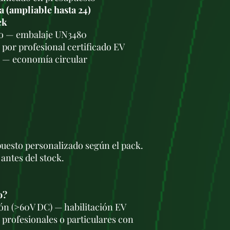
a (ampliable hasta 24)
ck
itio — embalaje UN3480
a por profesional certificado EV
a — economía circular
esto personalizado según el pack.
antes del stock.
o?
ón (>60V DC) — habilitación EV
 profesionales o particulares con