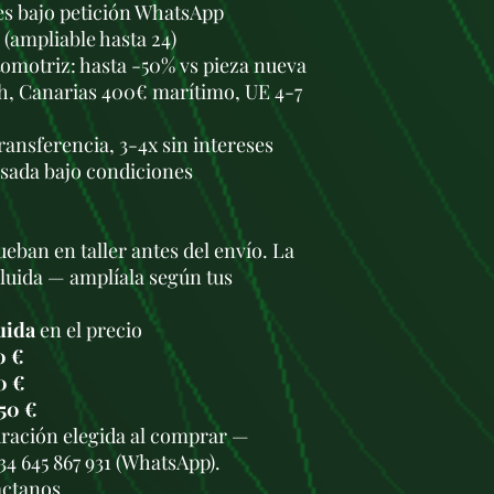
les bajo petición WhatsApp
 (ampliable hasta 24)
omotriz: hasta -50% vs pieza nueva
h, Canarias 400€ marítimo, UE 4-7
transferencia, 3-4x sin intereses
usada bajo condiciones
eban en taller antes del envío. La
cluida — amplíala según tus
uida
en el precio
0 €
0 €
50 €
duración elegida al comprar —
34 645 867 931 (WhatsApp).
áctanos