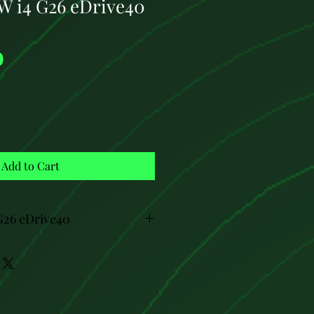
W i4 G26 eDrive40
Price
0
Add to Cart
G26 eDrive40
W i4 G26 eDrive40 es de tecnología
una capacidad bruta de 83,9 kWh,
neta (utilizable) de 80,7 kWh. Su
 V y está ubicada debajo del piso del
contribuye a un centro de gravedad