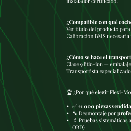
instalador certificado.
¿Compatible con qué coch
Ver título del producto par
Calibración BMS necesaria t
¿Cómo se hace el transpor
Clase 9 litio-ion — embala
Transportista especializado
🏆 ¿Por qué elegir Flexi-Mo
✅
+1 000 piezas vendida
🔧 Desmontaje por
profe
🔬 Pruebas sistemáticas 
OBD)