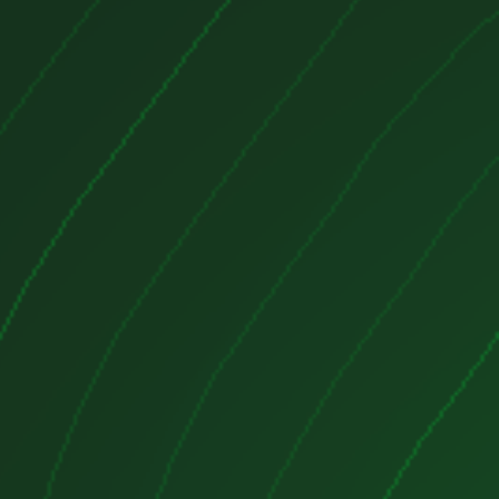
estabilidad en la conducción.
imiento, el vehículo ofrece una
l ciclo WLTP de entre 493 y 590
e las condiciones y del uso del
umo de energía varía entre 16,1 y
En términos de carga, soporta una
e carga en corriente alterna (AC)
riente continua (DC) de hasta 205
e cargar del 10% al 80% en unos 30
argador rápido