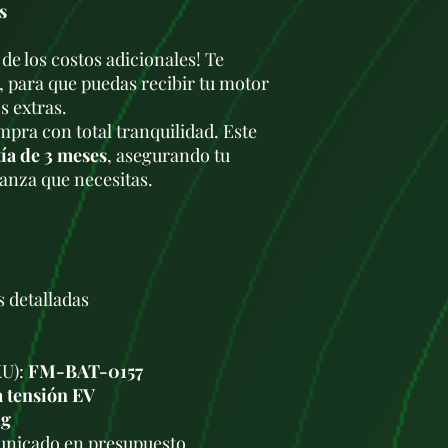
s
bajo y una mejor 
En cuanto al rend
autonomía según e
 de los costos adicionales! Te
km, dependiendo d
, para que puedas recibir tu motor
vehículo. Su cons
s extras.
19,1 kWh/100 km. 
pra con total tranquilidad. Este
potencia máxima d
ía de 3 meses
, asegurando tu
de 11 kW y en cor
ianza que necesitas.
kW, lo que permit
minutos con un c
s detalladas
KU):
FM-BAT-0157
a tensión EV
kg
unicado en presupuesto