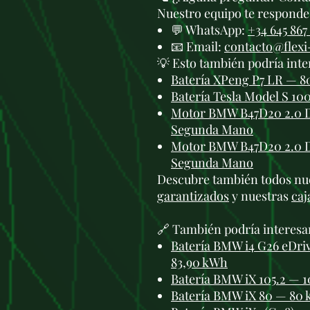
Nuestro equipo te responde 
💬 WhatsApp:
+34 645 867
📧 Email:
contacto@flex
💡 Esto también podría inte
Batería XPeng P7 LR — 80
Batería Tesla Model S 10
Motor BMW B47D20 2.0 D
Segunda Mano
Motor BMW B47D20 2.0 D
Segunda Mano
Descubre también todos nu
garantizados
y nuestras
caj
🔗 También podría interesa
Batería BMW i4 G26 eDrive
83,90 kWh
Batería BMW iX 105.2 — 10
Batería BMW iX 80 — 80 k