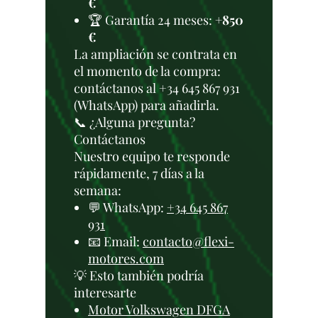
€
🏆 Garantía 24 meses:
+850
€
La ampliación se contrata en
el momento de la compra:
contáctanos al +34 645 867 931
(WhatsApp) para añadirla.
📞 ¿Alguna pregunta?
Contáctanos
Nuestro equipo te responde
rápidamente, 7 días a la
semana:
💬 WhatsApp:
+34 645 867
931
📧 Email:
contacto@flexi-
motores.com
💡 Esto también podría
interesarte
Motor Volkswagen DFGA