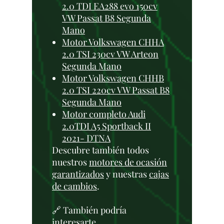
2.0 TDI EA288 evo 150cv
VW Passat B8 Segunda
Mano
Motor Volkswagen CHHA
2.0 TSI 230cv VW Arteon
Segunda Mano
Motor Volkswagen CHHB
2.0 TSI 220cv VW Passat B8
Segunda Mano
Motor completo Audi
2.0TDI A5 Sportback II
2021- DTNA
Descubre también todos
nuestros
motores de ocasión
garantizados
y nuestras
cajas
de cambios
.
🔗 También podría
interesarte