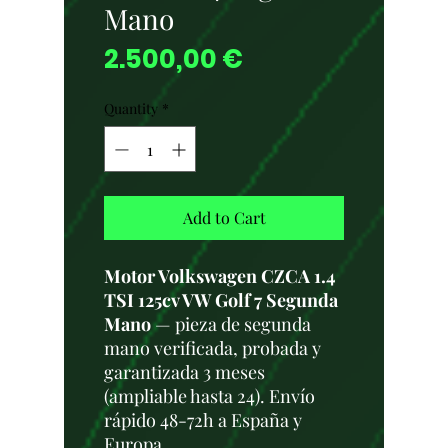
Mano
Price
2.500,00 €
Quantity
*
Add to Cart
Motor Volkswagen CZCA 1.4
TSI 125cv VW Golf 7 Segunda
Mano
— pieza de segunda
mano verificada, probada y
garantizada 3 meses
(ampliable hasta 24). Envío
rápido 48-72h a España y
Europa.