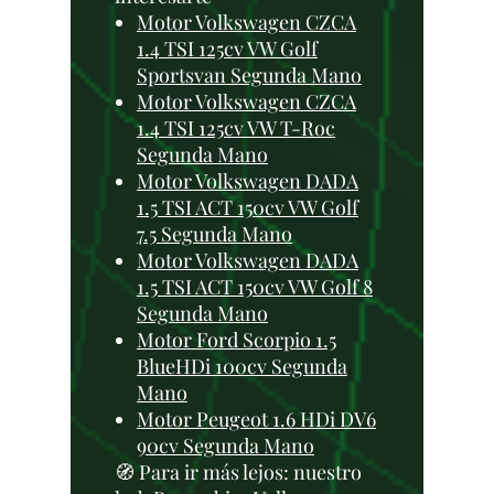
Motor Volkswagen CZCA
1.4 TSI 125cv VW Golf
Sportsvan Segunda Mano
Motor Volkswagen CZCA
1.4 TSI 125cv VW T-Roc
Segunda Mano
Motor Volkswagen DADA
1.5 TSI ACT 150cv VW Golf
7.5 Segunda Mano
Motor Volkswagen DADA
1.5 TSI ACT 150cv VW Golf 8
Segunda Mano
Motor Ford Scorpio 1.5
BlueHDi 100cv Segunda
Mano
Motor Peugeot 1.6 HDi DV6
90cv Segunda Mano
🧭 Para ir más lejos: nuestro