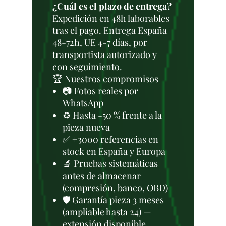
¿Cuál es el plazo de entrega?
Expedición en 48h laborables
tras el pago. Entrega España
48-72h, UE 4-7 días, por
transportista autorizado y
con seguimiento.
🏆 Nuestros compromisos
📷 Fotos reales por
WhatsApp
♻️ Hasta -50 % frente a la
pieza nueva
✅ +3000 referencias en
stock en España y Europa
🔬 Pruebas sistemáticas
antes de almacenar
(compresión, banco, OBD)
🛡️ Garantía pieza 3 meses
(ampliable hasta 24) —
extensión disponible