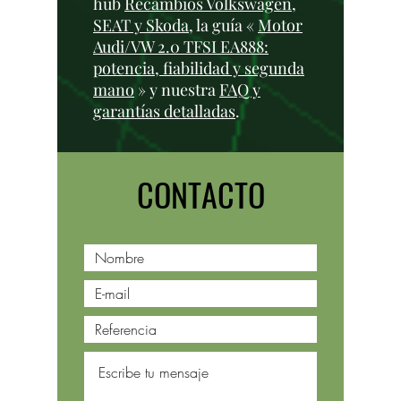
hub
Recambios Volkswagen,
SEAT y Skoda
, la guía «
Motor
Audi/VW 2.0 TFSI EA888:
potencia, fiabilidad y segunda
mano
» y nuestra
FAQ y
garantías detalladas
.
CONTACTO