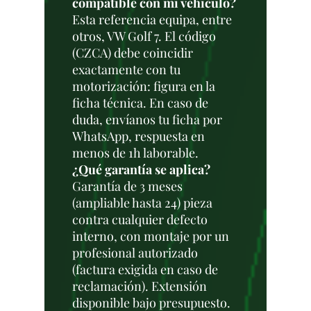
compatible con mi vehículo?
Esta referencia equipa, entre
otros, VW Golf 7. El código
(CZCA) debe coincidir
exactamente con tu
motorización: figura en la
ficha técnica. En caso de
duda, envíanos tu ficha por
WhatsApp, respuesta en
menos de 1h laborable.
¿Qué garantía se aplica?
Garantía de 3 meses
(ampliable hasta 24) pieza
contra cualquier defecto
interno, con montaje por un
profesional autorizado
(factura exigida en caso de
reclamación). Extensión
disponible bajo presupuesto.