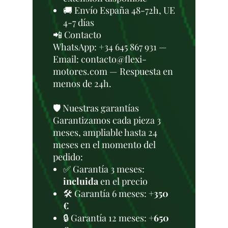
🚚 Envío España 48-72h, UE
4-7 días
📲 Contacto
WhatsApp: +34 645 867 931 —
Email: contacto@flexi-
motores.com — Respuesta en
menos de 24h.
🛡️ Nuestras garantías
Garantizamos cada pieza 3
meses, ampliable hasta 24
meses en el momento del
pedido:
✅ Garantía 3 meses:
incluida
en el precio
🛠️ Garantía 6 meses:
+350
€
🔒 Garantía 12 meses:
+650