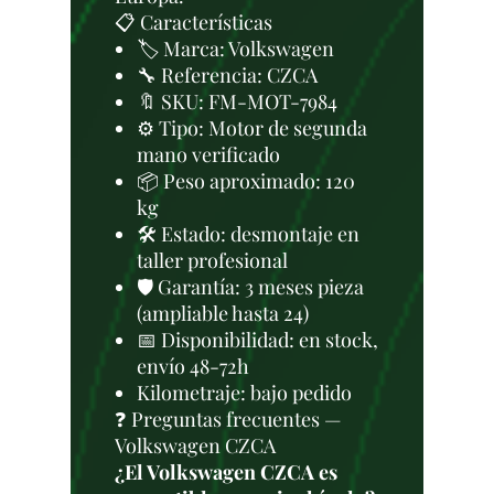
📋 Características
🏷️ Marca: Volkswagen
🔧 Referencia: CZCA
🔖 SKU: FM-MOT-7984
⚙️ Tipo: Motor de segunda
mano verificado
📦 Peso aproximado: 120
kg
🛠 Estado: desmontaje en
taller profesional
🛡️ Garantía: 3 meses pieza
(ampliable hasta 24)
📅 Disponibilidad: en stock,
envío 48-72h
Kilometraje: bajo pedido
❓ Preguntas frecuentes —
Volkswagen CZCA
¿El Volkswagen CZCA es