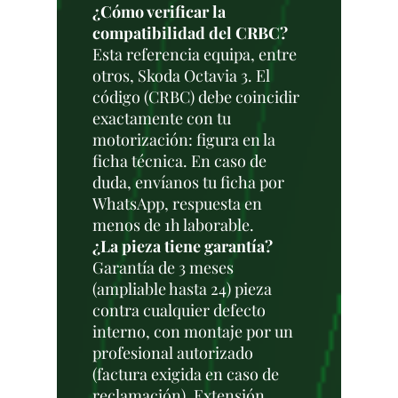
¿Cómo verificar la
compatibilidad del CRBC?
Esta referencia equipa, entre
otros, Skoda Octavia 3. El
código (CRBC) debe coincidir
exactamente con tu
motorización: figura en la
ficha técnica. En caso de
duda, envíanos tu ficha por
WhatsApp, respuesta en
menos de 1h laborable.
¿La pieza tiene garantía?
Garantía de 3 meses
(ampliable hasta 24) pieza
contra cualquier defecto
interno, con montaje por un
profesional autorizado
(factura exigida en caso de
reclamación). Extensión