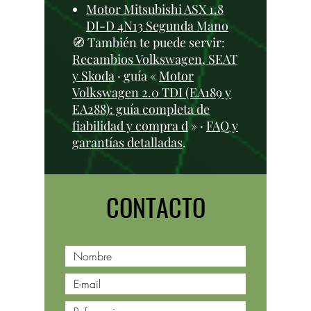
Motor Mitsubishi ASX 1.8
DI-D 4N13 Segunda Mano
🧭 También te puede servir:
Recambios Volkswagen, SEAT
y Skoda
· guía «
Motor
Volkswagen 2.0 TDI (EA189 y
EA288): guía completa de
fiabilidad y compra d
» ·
FAQ y
garantías detalladas
.
CONTACTO