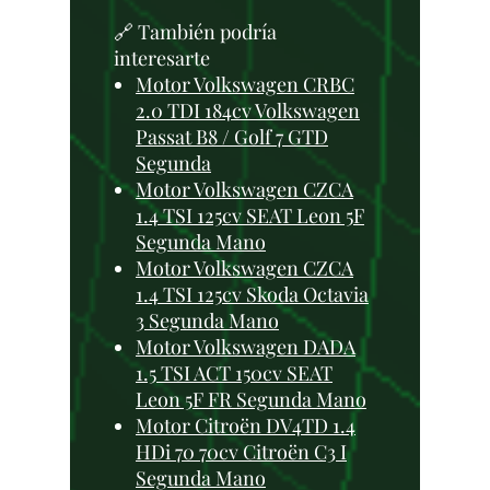
🔗 También podría
interesarte
Motor Volkswagen CRBC
2.0 TDI 184cv Volkswagen
Passat B8 / Golf 7 GTD
Segunda
Motor Volkswagen CZCA
1.4 TSI 125cv SEAT Leon 5F
Segunda Mano
Motor Volkswagen CZCA
1.4 TSI 125cv Skoda Octavia
3 Segunda Mano
Motor Volkswagen DADA
1.5 TSI ACT 150cv SEAT
Leon 5F FR Segunda Mano
Motor Citroën DV4TD 1.4
HDi 70 70cv Citroën C3 I
Segunda Mano