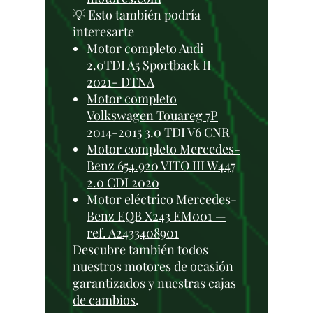
💡 Esto también podría
interesarte
Motor completo Audi
2.0TDI A5 Sportback II
2021- DTNA
Motor completo
Volkswagen Touareg 7P
2014-2015 3.0 TDI V6 CNR
Motor completo Mercedes-
Benz 654.920 VITO III W447
2.0 CDI 2020
Motor eléctrico Mercedes-
Benz EQB X243 EM001 —
ref. A2433408901
Descubre también todos
nuestros
motores de ocasión
garantizados
y nuestras
cajas
de cambios
.