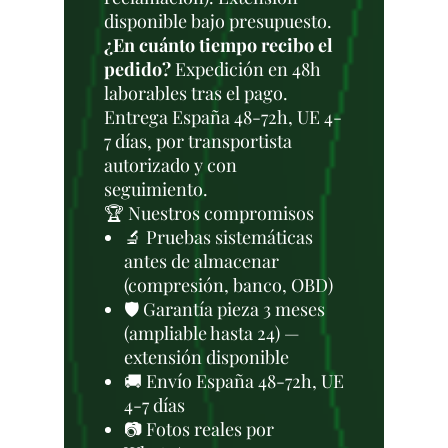
disponible bajo presupuesto.
¿En cuánto tiempo recibo el
pedido?
Expedición en 48h
laborables tras el pago.
Entrega España 48-72h, UE 4-
7 días, por transportista
autorizado y con
seguimiento.
🏆 Nuestros compromisos
🔬 Pruebas sistemáticas
antes de almacenar
(compresión, banco, OBD)
🛡️ Garantía pieza 3 meses
(ampliable hasta 24) —
extensión disponible
🚚 Envío España 48-72h, UE
4-7 días
📷 Fotos reales por