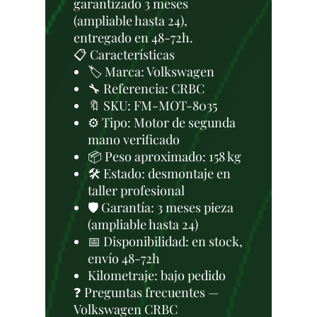
garantizado 3 meses
(ampliable hasta 24),
entregado en 48-72h.
📋 Características
🏷️ Marca: Volkswagen
🔧 Referencia: CRBC
🔖 SKU: FM-MOT-8035
⚙️ Tipo: Motor de segunda
mano verificado
📦 Peso aproximado: 158 kg
🛠 Estado: desmontaje en
taller profesional
🛡️ Garantía: 3 meses pieza
(ampliable hasta 24)
📅 Disponibilidad: en stock,
envío 48-72h
Kilometraje: bajo pedido
❓ Preguntas frecuentes —
Volkswagen CRBC