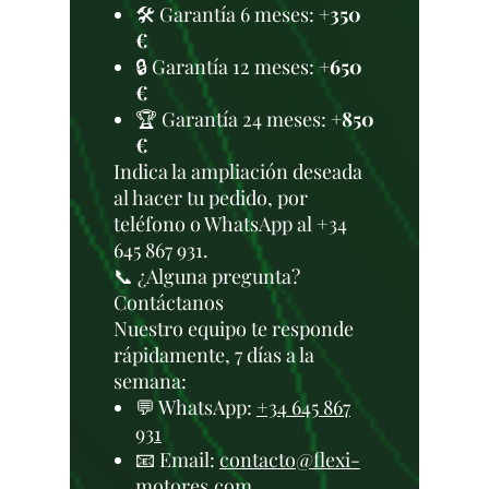
🛠️ Garantía 6 meses:
+350
€
🔒 Garantía 12 meses:
+650
€
🏆 Garantía 24 meses:
+850
€
Indica la ampliación deseada
al hacer tu pedido, por
teléfono o WhatsApp al +34
645 867 931.
📞 ¿Alguna pregunta?
Contáctanos
Nuestro equipo te responde
rápidamente, 7 días a la
semana:
💬 WhatsApp:
+34 645 867
931
📧 Email:
contacto@flexi-
motores.com