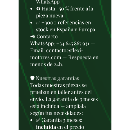
WhatsApp
♻️ Hasta -50 % frente a la
pieza nueva
✅ +3000 referencias en
stock en España y Europa
📲 Contacto
WhatsApp: +34 645 867 931 —
Email: contacto@flexi-
motores.com — Respuesta en
menos de 24h.
🛡️ Nuestras garantías
Todas nuestras piezas se
prueban en taller antes del
envío. La garantía de 3 meses
está incluida — amplíala
según tus necesidades:
✅ Garantía 3 meses:
incluida
en el precio