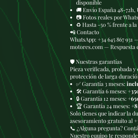
disponible
🚚 Envío España 48-72h, 
📷 Fotos reales por What
♻️ Hasta -50 % frente a l
📲 Contacto
WhatsApp: +34 645 867 931 
motores.com — Respuesta 
🛡️ Nuestras garantías
Pieza verificada, probada y 
protección de larga duració
✅ Garantía 3 meses:
incl
🛠️ Garantía 6 meses:
+35
🔒 Garantía 12 meses:
+65
🏆 Garantía 24 meses:
+8
Solo tienes que indicar la 
asesoramiento gratuito al +
📞 ¿Alguna pregunta? Cont
Nuestro equipo te responde 