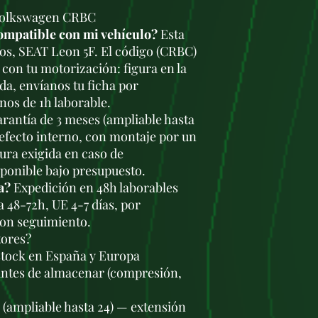
 Volkswagen CRBC
ompatible con mi vehículo?
Esta
ros, SEAT Leon 5F. El código (CRBC)
con tu motorización: figura en la
da, envíanos tu ficha por
os de 1h laborable.
rantía de 3 meses (ampliable hasta
defecto interno, con montaje por un
tura exigida en caso de
sponible bajo presupuesto.
a?
Expedición en 48h laborables
a 48-72h, UE 4-7 días, por
con seguimiento.
tores?
stock en España y Europa
antes de almacenar (compresión,
s (ampliable hasta 24) — extensión