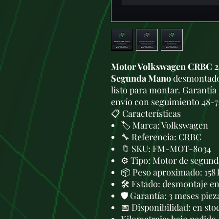
Motor Volkswagen CRBC 2.
Segunda Mano
desmontado 
listo para montar. Garantía 
envío con seguimiento 48-7
📋 Características
🏷️ Marca: Volkswagen
🔧 Referencia: CRBC
🔖 SKU: FM-MOT-8034
⚙️ Tipo: Motor de segund
📦 Peso aproximado: 158 
🛠 Estado: desmontaje en 
🛡️ Garantía: 3 meses piez
📅 Disponibilidad: en sto