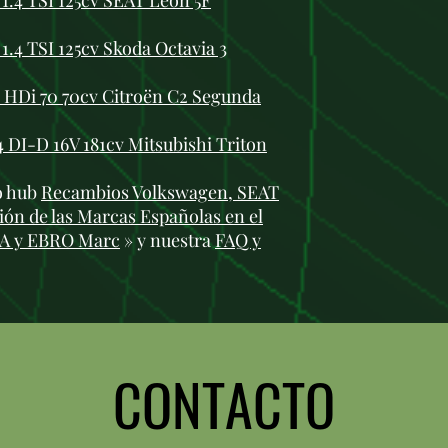
.4 TSI 125cv SEAT Leon 5F
.4 TSI 125cv Skoda Octavia 3
 HDi 70 70cv Citroën C2 Segunda
4 DI-D 16V 181cv Mitsubishi Triton
ro hub
Recambios Volkswagen, SEAT
ón de las Marcas Españolas en el
RA y EBRO Marc
» y nuestra
FAQ y
CONTACTO