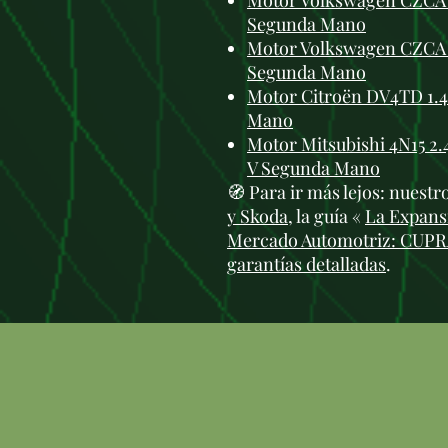
Motor Volkswagen CZCA 1
Segunda Mano
Motor Volkswagen CZCA 1
Segunda Mano
Motor Citroën DV4TD 1.4
Mano
Motor Mitsubishi 4N15 2.
V Segunda Mano
🧭 Para ir más lejos: nuest
y Skoda
, la guía «
La Expansi
Mercado Automotriz: CUP
garantías detalladas
.