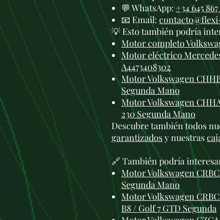
💬 WhatsApp:
+34 645 867
📧 Email:
contacto@flex
💡 Esto también podría inte
Motor completo Volkswag
Motor eléctrico Mercede
A4473408302
Motor Volkswagen CHHB 
Segunda Mano
Motor Volkswagen CHHA 2
230 Segunda Mano
Descubre también todos nu
garantizados
y nuestras
caj
🔗 También podría interesa
Motor Volkswagen CRBC 2
Segunda Mano
Motor Volkswagen CRBC 
B8 / Golf 7 GTD Segunda