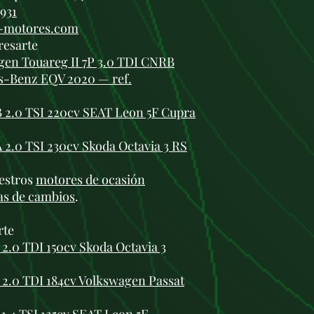
 931
i-motores.com
resarte
en Touareg II 7P 3.0 TDI CNRB
s-Benz EQV 2020 — ref.
2.0 TSI 220cv SEAT Leon 5F Cupra
.0 TSI 230cv Skoda Octavia 3 RS
estros
motores de ocasión
as de cambios
.
rte
.0 TDI 150cv Skoda Octavia 3
2.0 TDI 184cv Volkswagen Passat