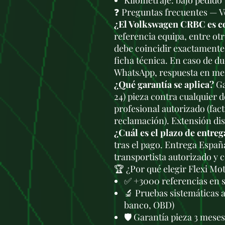
Kilometraje: bajo pedido
❓ Preguntas frecuentes —
¿El Volkswagen CRBC es c
referencia equipa, entre ot
debe coincidir exactamente 
ficha técnica. En caso de du
WhatsApp, respuesta en men
¿Qué garantía se aplica?
Ga
24) pieza contra cualquier 
profesional autorizado (fac
reclamación). Extensión di
¿Cuál es el plazo de entreg
tras el pago. Entrega Españ
transportista autorizado y 
🏆 ¿Por qué elegir Flexi Mo
✅ +3000 referencias en 
🔬 Pruebas sistemáticas 
banco, OBD)
🛡️ Garantía pieza 3 mese