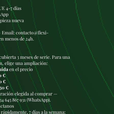
UE 4-7 días
sApp
a pieza nueva
— Email: contacto@flexi-
en menos de 24h.
cubierta 3 meses de serie. Para una
n, elige una ampliación:
uida
en el precio
0 €
0 €
50 €
duración elegida al comprar —
34 645 867 931 (WhatsApp).
áctanos
rápidamente, 7 días a la semana: