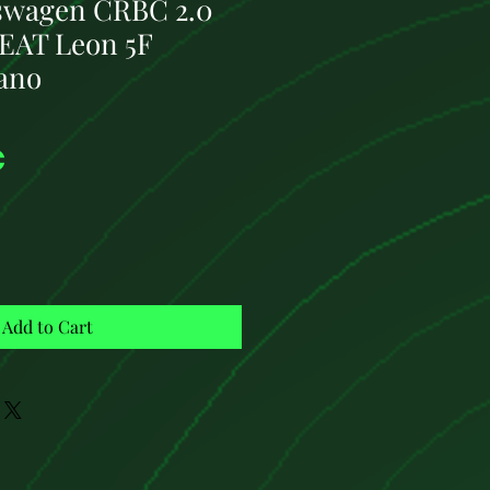
swagen CRBC 2.0
SEAT Leon 5F
ano
Price
€
Add to Cart