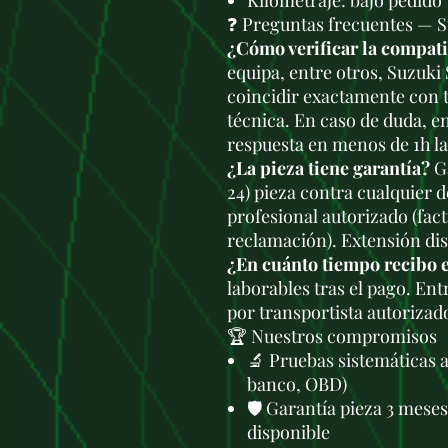
Kilometraje: bajo pedido
❓ Preguntas frecuentes — 
¿Cómo verificar la compat
equipa, entre otros, Suzuki
coincidir exactamente con t
técnica. En caso de duda, e
respuesta en menos de 1h l
¿La pieza tiene garantía?
Ga
24) pieza contra cualquier 
profesional autorizado (fac
reclamación). Extensión di
¿En cuánto tiempo recibo 
laborables tras el pago. En
por transportista autorizad
🏆 Nuestros compromisos
🔬 Pruebas sistemáticas 
banco, OBD)
🛡️ Garantía pieza 3 mese
disponible