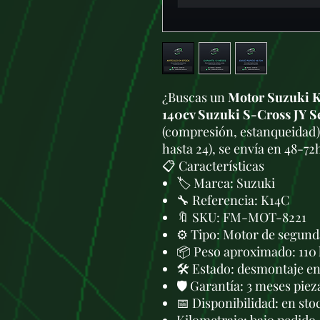
¿Buscas un
Motor Suzuki K
140cv Suzuki S-Cross JY 
(compresión, estanqueidad)
hasta 24), se envía en 48-72
📋 Características
🏷️ Marca: Suzuki
🔧 Referencia: K14C
🔖 SKU: FM-MOT-8221
⚙️ Tipo: Motor de segund
📦 Peso aproximado: 110
🛠 Estado: desmontaje en 
🛡️ Garantía: 3 meses piez
📅 Disponibilidad: en sto