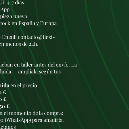
UE 4-7 días
sApp
a pieza nueva
stock en España y Europa
— Email: contacto@flexi-
en menos de 24h.
eban en taller antes del envío. La
cluida — amplíala según tus
uida
en el precio
0 €
0 €
50 €
en el momento de la compra:
931 (WhatsApp) para añadirla.
áctanos