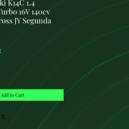
i K14C 1.4
Turbo 16V 140cv
ross JY Segunda
Price
€
Add to Cart