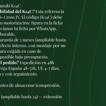
Suzuki K14C
ibilidad del K14C?
Esta referencia
 S-Cross JY. El código (K14C) debe
u motorización: figura en la ficha
nvíanos tu ficha por WhatsApp,
aborable.
rantía de 3 meses (ampliable hasta
defecto interno, con montaje por un
tura exigida en caso de
sponible bajo presupuesto.
el pedido?
Expedición en 48h
trega España 48-72h, UE 4-7 días,
o y con seguimiento.
antes de almacenar (compresión,
s (ampliable hasta 24) — extensión