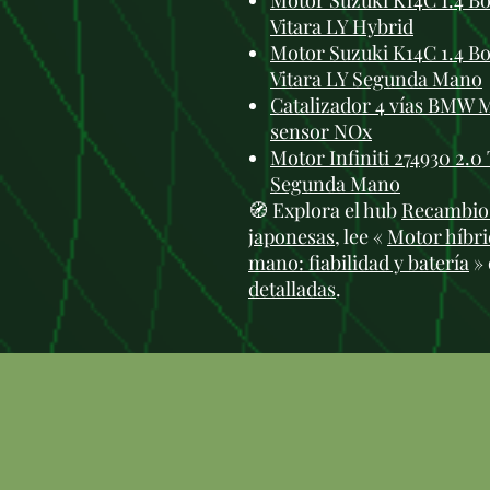
Motor Suzuki K14C 1.4 Bo
Vitara LY Hybrid
Motor Suzuki K14C 1.4 Bo
Vitara LY Segunda Mano
Catalizador 4 vías BMW 
sensor NOx
Motor Infiniti 274930 2.
Segunda Mano
🧭 Explora el hub
Recambios
japonesas
, lee «
Motor híbri
mano: fiabilidad y batería
» 
detalladas
.