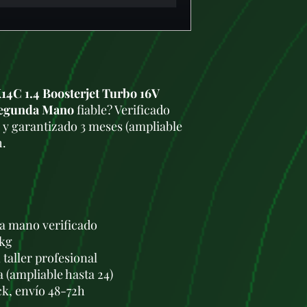
14C 1.4 Boosterjet Turbo 16V
Segunda Mano
fiable? Verificado
 y garantizado 3 meses (ampliable
h.
a mano verificado
 kg
taller profesional
a (ampliable hasta 24)
ck, envío 48-72h