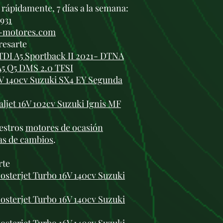
rápidamente, 7 días a la semana:
 931
i-motores.com
resarte
TDI A5 Sportback II 2021- DTNA
A5 Q5 DMS 2.0 TFSI
6V 140cv Suzuki SX4 EY Segunda
aljet 16V 102cv Suzuki Ignis MF
estros
motores de ocasión
as de cambios
.
rte
osterjet Turbo 16V 140cv Suzuki
osterjet Turbo 16V 140cv Suzuki