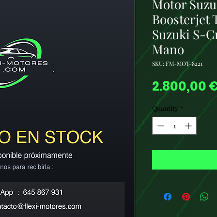
Motor Suzuk
Boosterjet 
Suzuki S-C
Mano
SKU: FM-MOT-8221
2.800,00 
Quantity
*