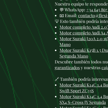
Nuestro equipo te responde 
💬 WhatsApp:
+34 645 867
📧 Email:
contacto@flex
💡 Esto también podría inte
Motor completo Audi 2.0
Motor completo Audi A4 
Motor Suzuki J20A 2.0 1
Mano
Motor Suzuki K15B 1.5 Du
Segunda Mano
Descubre también todos nu
garantizados
y nuestras
caj
🔗 También podría interesa
Motor Suzuki K14C 1.4 Bo
Swift Sport ZC33S
Motor Suzuki K14C 1.4 Bo
SX4 S-Cross JY Segunda