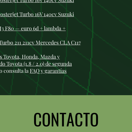
osterjet Turbo 16V 140cv Suzuki
osterjet Turbo 16V 140cv Suzuki
M3 F80 — euro 6d + lambda +
0 Turbo 211 211cv Mercedes CLA C117
 Toyota, Honda, Mazda y
do Toyota (1.8 / 2.0) de segunda
o consulta la
FAQ y garantías
CONTACTO