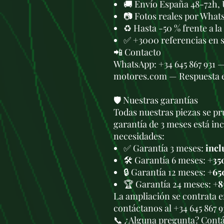
🚚 Envío España 48-72h, 
📷 Fotos reales por What
♻️ Hasta -50 % frente a l
✅ +3000 referencias en 
📲 Contacto
WhatsApp: +34 645 867 931 
motores.com — Respuesta 
🛡️ Nuestras garantías
Todas nuestras piezas se pru
garantía de 3 meses está in
necesidades:
✅ Garantía 3 meses:
incl
🛠️ Garantía 6 meses:
+35
🔒 Garantía 12 meses:
+65
🏆 Garantía 24 meses:
+8
La ampliación se contrata 
contáctanos al +34 645 867 
📞 ¿Alguna pregunta? Cont