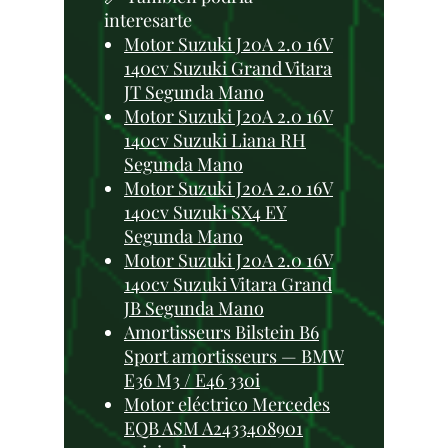
interesarte
Motor Suzuki J20A 2.0 16V
140cv Suzuki Grand Vitara
JT Segunda Mano
Motor Suzuki J20A 2.0 16V
140cv Suzuki Liana RH
Segunda Mano
Motor Suzuki J20A 2.0 16V
140cv Suzuki SX4 EY
Segunda Mano
Motor Suzuki J20A 2.0 16V
140cv Suzuki Vitara Grand
JB Segunda Mano
Amortisseurs Bilstein B6
Sport amortisseurs — BMW
E36 M3 / E46 330i
Motor eléctrico Mercedes
EQB ASM A2433408901