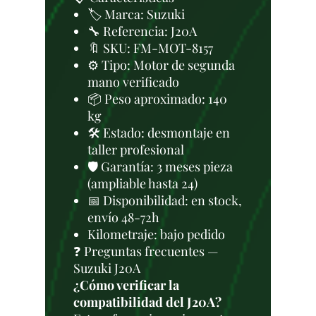
🏷️ Marca: Suzuki
🔧 Referencia: J20A
🔖 SKU: FM-MOT-8157
⚙️ Tipo: Motor de segunda
mano verificado
📦 Peso aproximado: 140
kg
🛠 Estado: desmontaje en
taller profesional
🛡️ Garantía: 3 meses pieza
(ampliable hasta 24)
📅 Disponibilidad: en stock,
envío 48-72h
Kilometraje: bajo pedido
❓ Preguntas frecuentes —
Suzuki J20A
¿Cómo verificar la
compatibilidad del J20A?