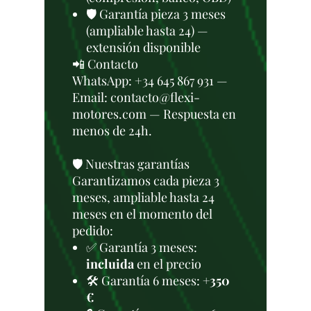
🛡️ Garantía pieza 3 meses
(ampliable hasta 24) —
extensión disponible
📲 Contacto
WhatsApp: +34 645 867 931 —
Email: contacto@flexi-
motores.com — Respuesta en
menos de 24h.
🛡️ Nuestras garantías
Garantizamos cada pieza 3
meses, ampliable hasta 24
meses en el momento del
pedido:
✅ Garantía 3 meses:
incluida
en el precio
🛠️ Garantía 6 meses:
+350
€