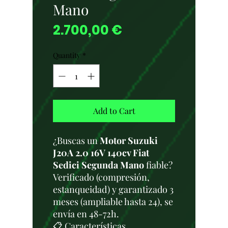
Mano
Price
2.700,00 €
Quantity
*
Add to Cart
¿Buscas un
Motor Suzuki
J20A 2.0 16V 140cv Fiat
Sedici Segunda Mano
fiable?
Verificado (compresión,
estanqueidad) y garantizado 3
meses (ampliable hasta 24), se
envía en 48-72h.
📋 Características