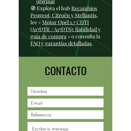
original
🧭 Explora el hub
Recambios
Peugeot, Citroën y Stellantis
,
lee «
Motor Opel 1.7 CDTI
(A17DTR / A17DTS): fiabilidad y
guía de compra
» o consulta la
FAQ y garantías detalladas
.
CONTACTO