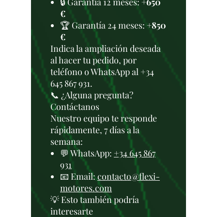
🔒 Garantía 12 meses:
+650
€
🏆 Garantía 24 meses:
+850
€
Indica la ampliación deseada
al hacer tu pedido, por
teléfono o WhatsApp al +34
645 867 931.
📞 ¿Alguna pregunta?
Contáctanos
Nuestro equipo te responde
rápidamente, 7 días a la
semana:
💬 WhatsApp:
+34 645 867
931
📧 Email:
contacto@flexi-
motores.com
💡 Esto también podría
interesarte