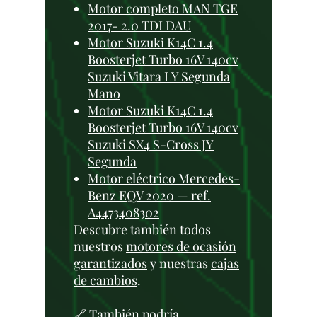
Motor completo MAN TGE
2017- 2.0 TDI DAU
Motor Suzuki K14C 1.4
Boosterjet Turbo 16V 140cv
Suzuki Vitara LY Segunda
Mano
Motor Suzuki K14C 1.4
Boosterjet Turbo 16V 140cv
Suzuki SX4 S-Cross JY
Segunda
Motor eléctrico Mercedes-
Benz EQV 2020 — ref.
A4473408302
Descubre también todos
nuestros
motores de ocasión
garantizados
y nuestras
cajas
de cambios
.
🔗 También podría