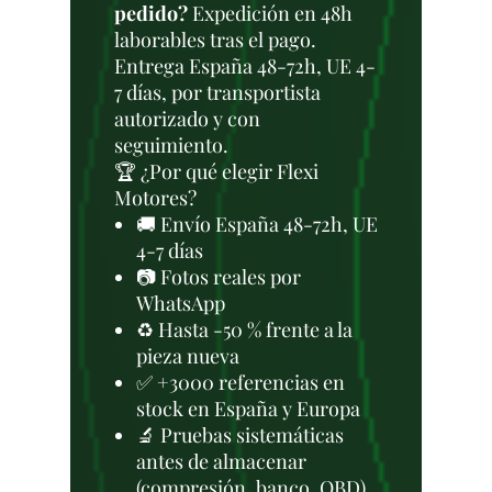
pedido?
Expedición en 48h
laborables tras el pago.
Entrega España 48-72h, UE 4-
7 días, por transportista
autorizado y con
seguimiento.
🏆 ¿Por qué elegir Flexi
Motores?
🚚 Envío España 48-72h, UE
4-7 días
📷 Fotos reales por
WhatsApp
♻️ Hasta -50 % frente a la
pieza nueva
✅ +3000 referencias en
stock en España y Europa
🔬 Pruebas sistemáticas
antes de almacenar
(compresión, banco, OBD)