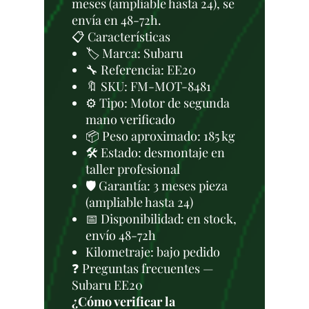
meses (ampliable hasta 24), se
envía en 48-72h.
📋 Características
🏷️ Marca: Subaru
🔧 Referencia: EE20
🔖 SKU: FM-MOT-8481
⚙️ Tipo: Motor de segunda
mano verificado
📦 Peso aproximado: 185 kg
🛠 Estado: desmontaje en
taller profesional
🛡️ Garantía: 3 meses pieza
(ampliable hasta 24)
📅 Disponibilidad: en stock,
envío 48-72h
Kilometraje: bajo pedido
❓ Preguntas frecuentes —
Subaru EE20
¿Cómo verificar la