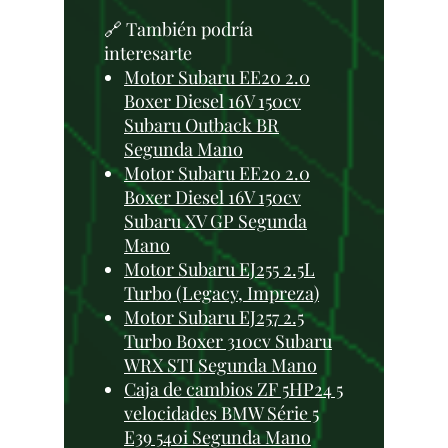
🔗 También podría
interesarte
Motor Subaru EE20 2.0
Boxer Diesel 16V 150cv
Subaru Outback BR
Segunda Mano
Motor Subaru EE20 2.0
Boxer Diesel 16V 150cv
Subaru XV GP Segunda
Mano
Motor Subaru EJ255 2.5L
Turbo (Legacy, Impreza)
Motor Subaru EJ257 2.5
Turbo Boxer 310cv Subaru
WRX STI Segunda Mano
Caja de cambios ZF 5HP24 5
velocidades BMW Série 5
E39 540i Segunda Mano