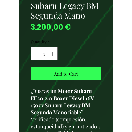
Subaru Legacy BM
Segunda Mano
Price
3.200,00 €
Quantity
*
Add to Cart
¿Buscas un
Motor Subaru
EE20 2.0 Boxer Diesel 16V
150cv Subaru Legacy BM
Segunda Mano
fiable?
Verificado (compresión,
estanqueidad) y garantizado 3