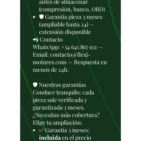
antes de almacenar
(compresión, banco, OBD)
🛡️ Garantía pieza 3 meses
(ampliable hasta 24) —
extensión disponible
📲 Contacto
WhatsApp: +34 645 867 931 —
Email: contacto@flexi-
motores.com — Respuesta en
menos de 24h.
🛡️ Nuestras garantías
Conduce tranquilo: cada
pieza sale verificada y
garantizada 3 meses.
¿Necesitas más cobertura?
Elige tu ampliación:
✅ Garantía 3 meses:
incluida
en el precio