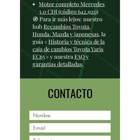
Motor completo Mercedes
3.0 CDI (código 642.920)
🧭 Para ir más lejos: nuestro
hub
Recambios Toyota,
Honda, Mazda y japonesas
, la
guía «
Historia y técnica de la
caja de cambios Toyota Yaris
EC65
» y nuestra
FAQ y
garantías detalladas
.
CONTACTO