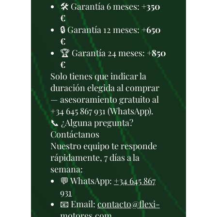
🛠️ Garantía 6 meses:
+350
€
🔒 Garantía 12 meses:
+650
€
🏆 Garantía 24 meses:
+850
€
Solo tienes que indicar la
duración elegida al comprar
— asesoramiento gratuito al
+34 645 867 931 (WhatsApp).
📞 ¿Alguna pregunta?
Contáctanos
Nuestro equipo te responde
rápidamente, 7 días a la
semana:
💬 WhatsApp:
+34 645 867
931
📧 Email:
contacto@flexi-
motores.com