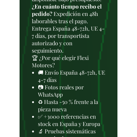
¿En cuánto tiempo recibo el
pedido?
Expedición en 48h
laborables tras el pago.
Entrega España 48-72h, UE 4-
7 días, por transportista
autorizado y con
seguimiento.
🏆 ¿Por qué elegir Flexi
Motores?
🚚 Envío España 48-72h, UE
4-7 días
📷 Fotos reales por
WhatsApp
♻️ Hasta -50 % frente a la
pieza nueva
✅ +3000 referencias en
stock en España y Europa
🔬 Pruebas sistemáticas