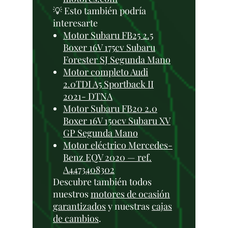
💡 Esto también podría
interesarte
Motor Subaru FB25 2.5
Boxer 16V 175cv Subaru
Forester SJ Segunda Mano
Motor completo Audi
2.0TDI A5 Sportback II
2021- DTNA
Motor Subaru FB20 2.0
Boxer 16V 150cv Subaru XV
GP Segunda Mano
Motor eléctrico Mercedes-
Benz EQV 2020 — ref.
A4473408302
Descubre también todos
nuestros
motores de ocasión
garantizados
y nuestras
cajas
de cambios
.