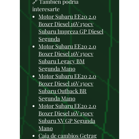
🔗 También podría
interesarte
Motor Subaru EE20 2.0
Boxer Diesel 16V 150cv
Subaru Impreza GP Diesel
Segunda
Motor Subaru EE20 2.0
Boxer Diesel 16V 150cv
Subaru Legacy BM
Segunda Mano
Motor Subaru EE20 2.0
Boxer Diesel 16V 150cv
Subaru Outback BR
Segunda Mano
Motor Subaru EE20 2.0
Boxer Diesel 16V 150cv
Subaru XV GP Segunda
Mano
Caja de cambios Getrag