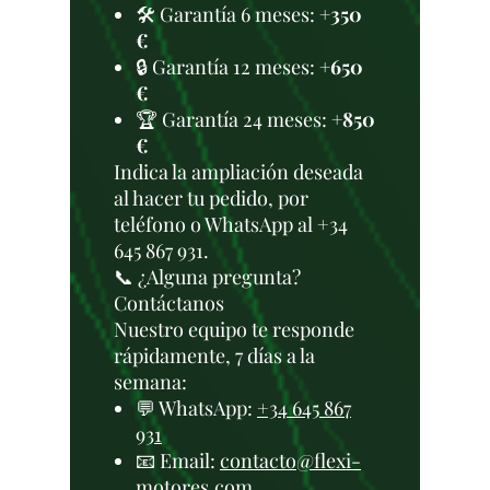
🛠️ Garantía 6 meses:
+350
€
🔒 Garantía 12 meses:
+650
€
🏆 Garantía 24 meses:
+850
€
Indica la ampliación deseada
al hacer tu pedido, por
teléfono o WhatsApp al +34
645 867 931.
📞 ¿Alguna pregunta?
Contáctanos
Nuestro equipo te responde
rápidamente, 7 días a la
semana:
💬 WhatsApp:
+34 645 867
931
📧 Email:
contacto@flexi-
motores.com