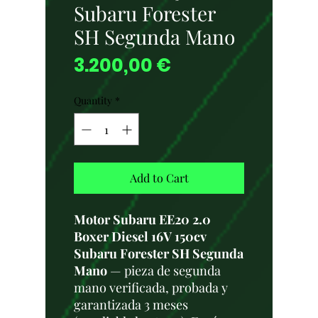
Subaru Forester
SH Segunda Mano
Price
3.200,00 €
Quantity
*
Add to Cart
Motor Subaru EE20 2.0
Boxer Diesel 16V 150cv
Subaru Forester SH Segunda
Mano
— pieza de segunda
mano verificada, probada y
garantizada 3 meses