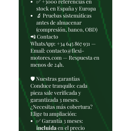
✅ +3000 referencias en
stock en España y Europa
🔬 Pruebas sistemáticas
antes de almacenar
(compresión, banco, OBD)
📲 Contacto
WhatsApp: +34 645 867 931 —
Email: contacto@flexi-
motores.com — Respuesta en
menos de 24h.
🛡️ Nuestras garantías
Conduce tranquilo: cada
pieza sale verificada y
garantizada 3 meses.
¿Necesitas más cobertura?
Elige tu ampliación:
✅ Garantía 3 meses:
incluida
en el precio