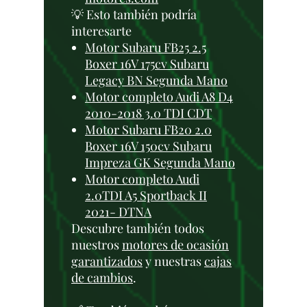
💡 Esto también podría
interesarte
Motor Subaru FB25 2.5
Boxer 16V 175cv Subaru
Legacy BN Segunda Mano
Motor completo Audi A8 D4
2010-2018 3.0 TDI CDT
Motor Subaru FB20 2.0
Boxer 16V 150cv Subaru
Impreza GK Segunda Mano
Motor completo Audi
2.0TDI A5 Sportback II
2021- DTNA
Descubre también todos
nuestros
motores de ocasión
garantizados
y nuestras
cajas
de cambios
.