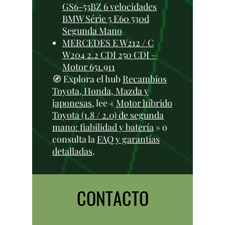
GS6-53BZ 6 velocidades
BMW Série 5 E60 530d
Segunda Mano
MERCEDES E W212 / C
W204 2.2 CDI 250 CDI –
Motor 651.911
🧭 Explora el hub
Recambios
Toyota, Honda, Mazda y
japonesas
, lee «
Motor híbrido
Toyota (1.8 / 2.0) de segunda
mano: fiabilidad y batería
» o
consulta la
FAQ y garantías
detalladas
.
CONTACTO