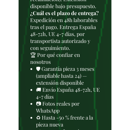
disponible bajo presupuesto.
¿Cuál es el plazo de entrega?
Expedición en 48h laborables
tras el pago. Entrega España
48-72h, UE 4-7 días, por
transportista autorizado y
con seguimiento.
🏆 Por qué confiar en
nosotros
🛡️ Garantía pieza 3 meses
(ampliable hasta 24) —
extensión disponible
🚚 Envío España 48-72h, UE
4-7 días
📷 Fotos reales por
WhatsApp
♻️ Hasta -50 % frente a la
pieza nueva