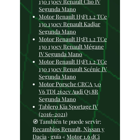
130 130cv Renault Clio IV
Segunda Mano
Motor Renault H5Ft 1.2 TCe
130 130cv Renault Kadjar
Segunda Mano
Motor Renault H5Ft 1.2 TCe
130 130cv Renault Mégane
IV Segunda Mano
Motor Renault H5Ft 1.2 TCe
130 130cv Renault Scénic IV
Segunda Mano
Motor Porsche CRCA 3.0
V6 TDI 262cv Audi Q5 8R
Segunda Mano
Tablero Kia Sportage IV
(2016-2021)
🧭 También te puede servir:
Recambios Renault, Nissan y
Dacia
· guía «
Motor 1.6 dCi