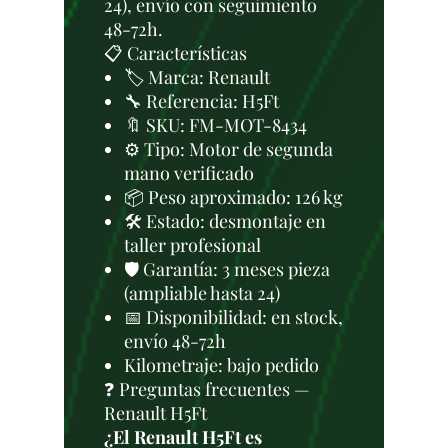
24), envío con seguimiento
48-72h.
📋 Características
🏷️ Marca: Renault
🔧 Referencia: H5Ft
🔖 SKU: FM-MOT-8434
⚙️ Tipo: Motor de segunda
mano verificado
📦 Peso aproximado: 126 kg
🛠 Estado: desmontaje en
taller profesional
🛡️ Garantía: 3 meses pieza
(ampliable hasta 24)
📅 Disponibilidad: en stock,
envío 48-72h
Kilometraje: bajo pedido
❓ Preguntas frecuentes —
Renault H5Ft
¿El Renault H5Ft es