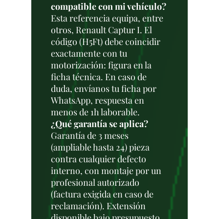
compatible con mi vehículo?
Esta referencia equipa, entre
otros, Renault Captur I. El
código (H5Ft) debe coincidir
exactamente con tu
motorización: figura en la
ficha técnica. En caso de
duda, envíanos tu ficha por
WhatsApp, respuesta en
menos de 1h laborable.
¿Qué garantía se aplica?
Garantía de 3 meses
(ampliable hasta 24) pieza
contra cualquier defecto
interno, con montaje por un
profesional autorizado
(factura exigida en caso de
reclamación). Extensión
disponible bajo presupuesto.