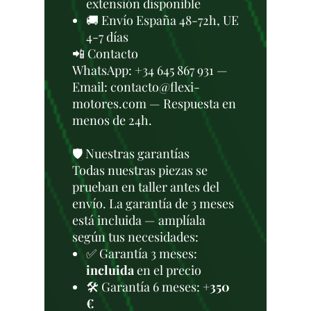
extensión disponible
🚚 Envío España 48-72h, UE
4-7 días
📲 Contacto
WhatsApp: +34 645 867 931 —
Email: contacto@flexi-
motores.com — Respuesta en
menos de 24h.
🛡️ Nuestras garantías
Todas nuestras piezas se
prueban en taller antes del
envío. La garantía de 3 meses
está incluida — amplíala
según tus necesidades:
✅ Garantía 3 meses:
incluida
en el precio
🛠️ Garantía 6 meses:
+350
€