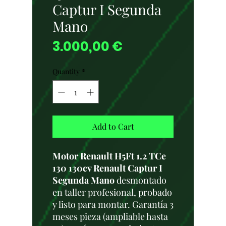
Captur I Segunda
Mano
Price
3.000,00 €
Quantity
*
Add to Cart
Motor Renault H5Ft 1.2 TCe
130 130cv Renault Captur I
Segunda Mano
desmontado
en taller profesional, probado
y listo para montar. Garantía 3
meses pieza (ampliable hasta