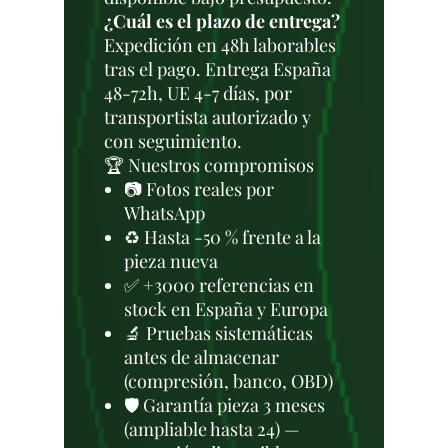
¿Cuál es el plazo de entrega?
Expedición en 48h laborables
tras el pago. Entrega España
48-72h, UE 4-7 días, por
transportista autorizado y
con seguimiento.
🏆 Nuestros compromisos
📷 Fotos reales por
WhatsApp
♻️ Hasta -50 % frente a la
pieza nueva
✅ +3000 referencias en
stock en España y Europa
🔬 Pruebas sistemáticas
antes de almacenar
(compresión, banco, OBD)
🛡️ Garantía pieza 3 meses
(ampliable hasta 24) —