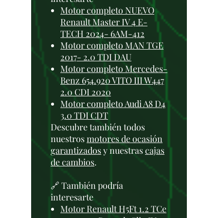
Motor completo NUEVO
Renault Master IV 4 E-
TECH 2024- 6AM-412
Motor completo MAN TGE
2017- 2.0 TDI DAU
Motor completo Mercedes-
Benz 654.920 VITO III W447
2.0 CDI 2020
Motor completo Audi A8 D4
3.0 TDI CDT
Descubre también todos
nuestros
motores de ocasión
garantizados
y nuestras
cajas
de cambios
.
🔗 También podría
interesarte
Motor Renault H5Ft 1.2 TCe