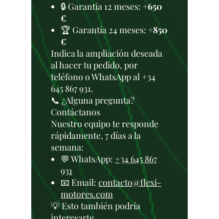
🔒 Garantía 12 meses:
+650
€
🏆 Garantía 24 meses:
+850
€
Indica la ampliación deseada
al hacer tu pedido, por
teléfono o WhatsApp al +34
645 867 931.
📞 ¿Alguna pregunta?
Contáctanos
Nuestro equipo te responde
rápidamente, 7 días a la
semana:
💬 WhatsApp:
+34 645 867
931
📧 Email:
contacto@flexi-
motores.com
💡 Esto también podría
interesarte