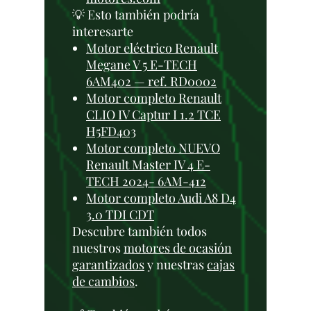
💡 Esto también podría
interesarte
Motor eléctrico Renault
Megane V 5 E-TECH
6AM402 — ref. RD0002
Motor completo Renault
CLIO IV Captur I 1.2 TCE
H5FD403
Motor completo NUEVO
Renault Master IV 4 E-
TECH 2024- 6AM-412
Motor completo Audi A8 D4
3.0 TDI CDT
Descubre también todos
nuestros
motores de ocasión
garantizados
y nuestras
cajas
de cambios
.