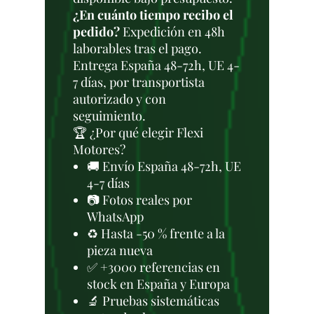
¿En cuánto tiempo recibo el
pedido?
Expedición en 48h
laborables tras el pago.
Entrega España 48-72h, UE 4-
7 días, por transportista
autorizado y con
seguimiento.
🏆 ¿Por qué elegir Flexi
Motores?
🚚 Envío España 48-72h, UE
4-7 días
📷 Fotos reales por
WhatsApp
♻️ Hasta -50 % frente a la
pieza nueva
✅ +3000 referencias en
stock en España y Europa
🔬 Pruebas sistemáticas