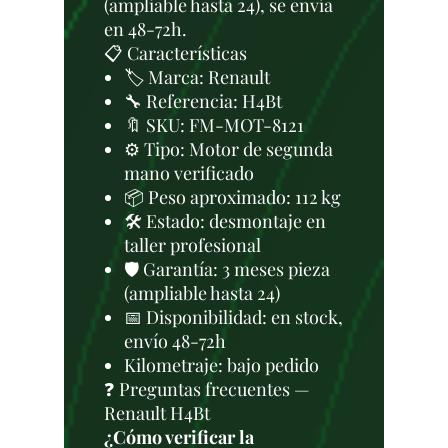
(ampliable hasta 24), se envía
en 48-72h.
📋 Características
🏷️ Marca: Renault
🔧 Referencia: H4Bt
🔖 SKU: FM-MOT-8121
⚙️ Tipo: Motor de segunda
mano verificado
📦 Peso aproximado: 112 kg
🛠 Estado: desmontaje en
taller profesional
🛡️ Garantía: 3 meses pieza
(ampliable hasta 24)
📅 Disponibilidad: en stock,
envío 48-72h
Kilometraje: bajo pedido
❓ Preguntas frecuentes —
Renault H4Bt
¿Cómo verificar la