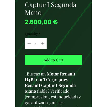
Captur I Segunda
Mano
Price
2.600,00 €
Quantity
*
Add to Cart
¿Buscas un
Motor Renault
H4Bt 0.9 TCe 90 90cv
Renault Captur I Segunda
Mano
fiable? Verificado
(compresión, estanqueidad) y
garantizado 3 meses