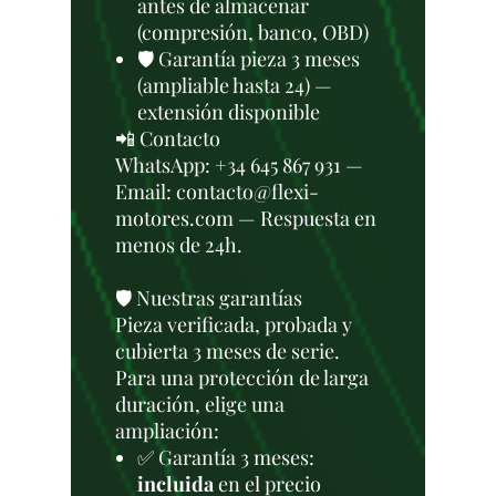
antes de almacenar
(compresión, banco, OBD)
🛡️ Garantía pieza 3 meses
(ampliable hasta 24) —
extensión disponible
📲 Contacto
WhatsApp: +34 645 867 931 —
Email: contacto@flexi-
motores.com — Respuesta en
menos de 24h.
🛡️ Nuestras garantías
Pieza verificada, probada y
cubierta 3 meses de serie.
Para una protección de larga
duración, elige una
ampliación:
✅ Garantía 3 meses:
incluida
en el precio