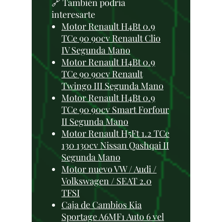
🔗 También podría
interesarte
Motor Renault H4Bt 0.9
TCe 90 90cv Renault Clio
IV Segunda Mano
Motor Renault H4Bt 0.9
TCe 90 90cv Renault
Twingo III Segunda Mano
Motor Renault H4Bt 0.9
TCe 90 90cv Smart Forfour
II Segunda Mano
Motor Renault H5Ft 1.2 TCe
130 130cv Nissan Qashqai II
Segunda Mano
Motor nuevo VW / Audi /
Volkswagen / SEAT 2.0
TFSI
Caja de Cambios Kia
Sportage A6MF1 Auto 6 vel