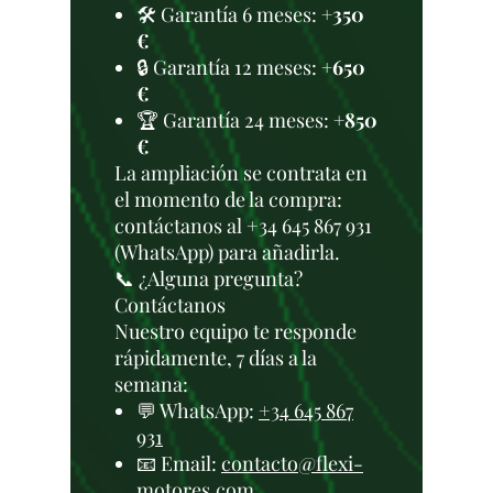
🛠️ Garantía 6 meses:
+350
€
🔒 Garantía 12 meses:
+650
€
🏆 Garantía 24 meses:
+850
€
La ampliación se contrata en
el momento de la compra:
contáctanos al +34 645 867 931
(WhatsApp) para añadirla.
📞 ¿Alguna pregunta?
Contáctanos
Nuestro equipo te responde
rápidamente, 7 días a la
semana:
💬 WhatsApp:
+34 645 867
931
📧 Email:
contacto@flexi-
motores.com