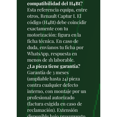
compatibilidad del H4Bt?
Esta referencia equipa, entre
otros, Renault Captur I. El
código (H4Bt) debe coincidir
exactamente con tu
motorización: figura en la
ficha técnica. En caso de
duda, envíanos tu ficha por
WhatsApp, respuesta en
menos de 1h laborable.
¿La pieza tiene garantía?
Garantía de 3 meses
(ampliable hasta 24) pieza
contra cualquier defecto
interno, con montaje por un
profesional autorizado
(factura exigida en caso de
reclamación). Extensión
disponible bajo presupuesto.