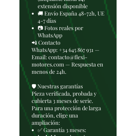
extensión disponible
🚚 Envío España 48-72h, UE
4-7 días
📷 Fotos reales por
WhatsApp
📲 Contacto
WhatsApp: +34 645 867 931 —
Email: contacto@flexi-
motores.com — Respuesta en
menos de 24h.
🛡️ Nuestras garantías
Pieza verificada, probada y
cubierta 3 meses de serie.
Para una protección de larga
duración, elige una
ampliación:
✅ Garantía 3 meses: