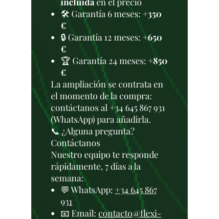
incluida
en el precio
🛠️ Garantía 6 meses:
+350
€
🔒 Garantía 12 meses:
+650
€
🏆 Garantía 24 meses:
+850
€
La ampliación se contrata en
el momento de la compra:
contáctanos al +34 645 867 931
(WhatsApp) para añadirla.
📞 ¿Alguna pregunta?
Contáctanos
Nuestro equipo te responde
rápidamente, 7 días a la
semana:
💬 WhatsApp:
+34 645 867
931
📧 Email:
contacto@flexi-