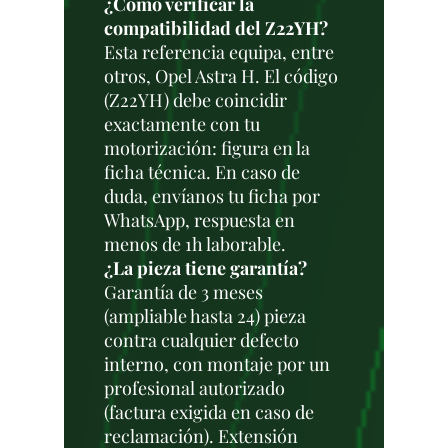
¿Cómo verificar la
compatibilidad del Z22YH?
Esta referencia equipa, entre
otros, Opel Astra H. El código
(Z22YH) debe coincidir
exactamente con tu
motorización: figura en la
ficha técnica. En caso de
duda, envíanos tu ficha por
WhatsApp, respuesta en
menos de 1h laborable.
¿La pieza tiene garantía?
Garantía de 3 meses
(ampliable hasta 24) pieza
contra cualquier defecto
interno, con montaje por un
profesional autorizado
(factura exigida en caso de
reclamación). Extensión