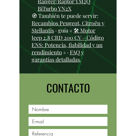
Ranger/Raptor YM2Q
BiTurbo YN2X
🧭 También te puede servir:
Recambios Peugeot, Citroën y
Stellantis
· guía «
🛠️ Motor
Jeep 2.8 CRD 200 CV – Código
ENS: Potencia, fiabilidad y un
rendimiento
» ·
FAQ y
garantías detalladas
.
CONTACTO