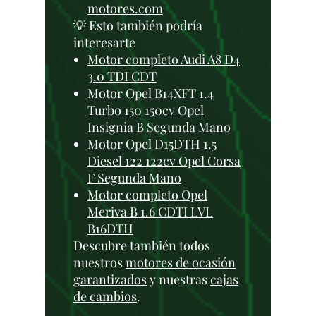
motores.com
💡 Esto también podría
interesarte
Motor completo Audi A8 D4
3.0 TDI CDT
Motor Opel B14XFT 1.4
Turbo 150 150cv Opel
Insignia B Segunda Mano
Motor Opel D15DTH 1.5
Diesel 122 122cv Opel Corsa
F Segunda Mano
Motor completo Opel
Meriva B 1.6 CDTI LVL
B16DTH
Descubre también todos
nuestros
motores de ocasión
garantizados
y nuestras
cajas
de cambios
.