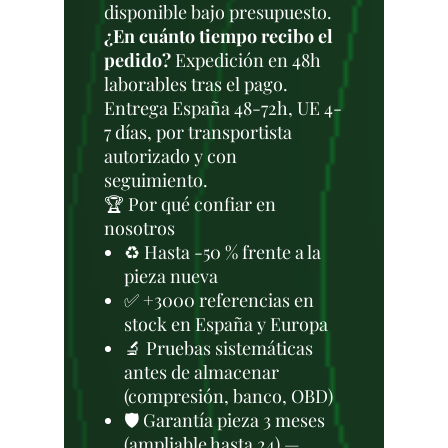
disponible bajo presupuesto.
¿En cuánto tiempo recibo el
pedido?
Expedición en 48h
laborables tras el pago.
Entrega España 48-72h, UE 4-
7 días, por transportista
autorizado y con
seguimiento.
🏆 Por qué confiar en
nosotros
♻️ Hasta -50 % frente a la
pieza nueva
✅ +3000 referencias en
stock en España y Europa
🔬 Pruebas sistemáticas
antes de almacenar
(compresión, banco, OBD)
🛡️ Garantía pieza 3 meses
(ampliable hasta 24) —