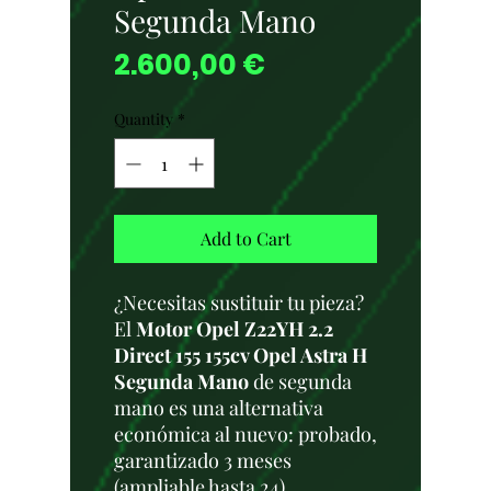
Segunda Mano
Price
2.600,00 €
Quantity
*
Add to Cart
¿Necesitas sustituir tu pieza?
El
Motor Opel Z22YH 2.2
Direct 155 155cv Opel Astra H
Segunda Mano
de segunda
mano es una alternativa
económica al nuevo: probado,
garantizado 3 meses
(ampliable hasta 24),