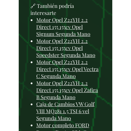
🔗 También podría
interesarte
Motor Opel Z22YH 2.2
Direct 155 155cv Opel
Signum Segunda Mano
Motor Opel Z22YH 2.2
Direct 155 155cv Opel
Speedster Segunda Mano
Motor Opel Z22YH 2.2
Direct 155 155cv Opel Vectra
C Segunda Mano
Motor Opel Z22YH 2.2
Direct 155 155cv Opel Zafira
B Segunda Mano
Caja de Cambios VW Golf
VIII MQ281 1.5 TSI 6 vel
Segunda Mano
Motor completo FORD