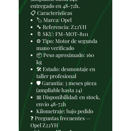
entregado en 48-72h.
📋 Características
🏷️ Marca: Opel
🔧 Referencia: Z22YH
🔖 SKU: FM-MOT-8111
⚙️ Tipo: Motor de segunda
mano verificado
📦 Peso aproximado: 160
kg
🛠 Estado: desmontaje en
taller profesional
🛡️ Garantía: 3 meses pieza
(ampliable hasta 24)
📅 Disponibilidad: en stock,
envío 48-72h
Kilometraje: bajo pedido
❓ Preguntas frecuentes —
Opel Z22YH