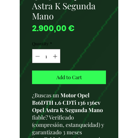
Astra K Segunda
Mano
Price
2.900,00 €
Quantity
*
Add to Cart
¿Buscas un
Motor Opel
B16DTH 1.6 CDTi 136 136cv
Opel Astra K Segunda Mano
fiable? Verificado
(compresión, estanqueidad) y
garantizado 3 meses