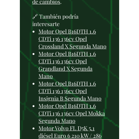
de cambios
.
🔗 También podría
interesarte
Motor Opel B16DTH 1.6
CDTi 136 136cv Opel
Crossland X Segunda Mano
Motor Opel B16DTH 1.6
CDTi 136 136cv Opel
Grandland X Segunda
Mano
Motor Opel B16DTH 1.6
CDTi 136 136cv Opel
Insignia B Segunda Mano
Motor Opel B16DTH 1.6
CDTi 136 136cv Opel Mokka
Segunda Mano
Motor Volvo FL D5K 5.1
diésel Euro 6 210 kW / 286