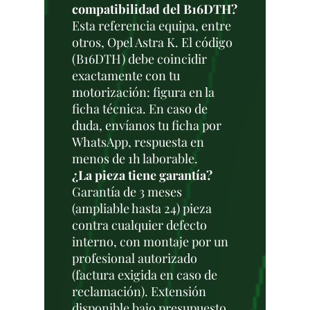
compatibilidad del B16DTH?
Esta referencia equipa, entre
otros, Opel Astra K. El código
(B16DTH) debe coincidir
exactamente con tu
motorización: figura en la
ficha técnica. En caso de
duda, envíanos tu ficha por
WhatsApp, respuesta en
menos de 1h laborable.
¿La pieza tiene garantía?
Garantía de 3 meses
(ampliable hasta 24) pieza
contra cualquier defecto
interno, con montaje por un
profesional autorizado
(factura exigida en caso de
reclamación). Extensión
disponible bajo presupuesto.