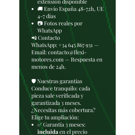
extensión disponible
🚚 Envío España 48-72h, UE
4-7 días
📷 Fotos reales por
WhatsApp
📲 Contacto
WhatsApp: +34 645 867 931 —
Email: contacto@flexi-
motores.com — Respuesta en
menos de 24h.
🛡️ Nuestras garantías
Conduce tranquilo: cada
pieza sale verificada y
garantizada 3 meses.
¿Necesitas más cobertura?
Elige tu ampliación:
✅ Garantía 3 meses:
incluida
en el precio