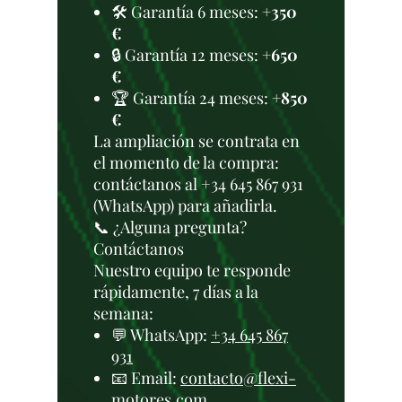
🛠️ Garantía 6 meses:
+350
€
🔒 Garantía 12 meses:
+650
€
🏆 Garantía 24 meses:
+850
€
La ampliación se contrata en
el momento de la compra:
contáctanos al +34 645 867 931
(WhatsApp) para añadirla.
📞 ¿Alguna pregunta?
Contáctanos
Nuestro equipo te responde
rápidamente, 7 días a la
semana:
💬 WhatsApp:
+34 645 867
931
📧 Email:
contacto@flexi-
motores.com