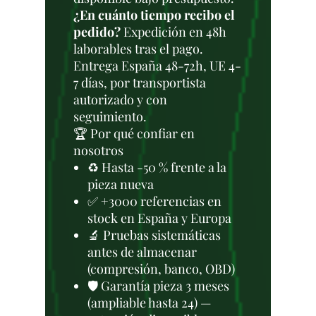
¿En cuánto tiempo recibo el
pedido?
Expedición en 48h
laborables tras el pago.
Entrega España 48-72h, UE 4-
7 días, por transportista
autorizado y con
seguimiento.
🏆 Por qué confiar en
nosotros
♻️ Hasta -50 % frente a la
pieza nueva
✅ +3000 referencias en
stock en España y Europa
🔬 Pruebas sistemáticas
antes de almacenar
(compresión, banco, OBD)
🛡️ Garantía pieza 3 meses
(ampliable hasta 24) —