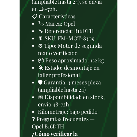
(ampliable hasta 24), se envía
en 48-72h.
📋 Características
🏷️ Marca: Opel
🔧 Referencia: B16DTH
🔖 SKU: FM-MOT-8309
⚙️ Tipo: Motor de segunda
mano verificado
📦 Peso aproximado: 152 kg
🛠 Estado: desmontaje en
taller profesional
🛡️ Garantía: 3 meses pieza
(ampliable hasta 24)
📅 Disponibilidad: en stock,
envío 48-72h
Kilometraje: bajo pedido
❓ Preguntas frecuentes —
Opel B16DTH
¿Cómo verificar la