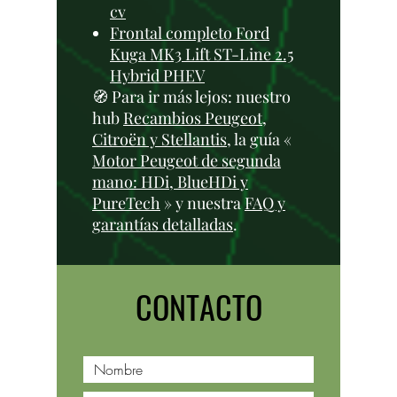
cv
Frontal completo Ford
Kuga MK3 Lift ST-Line 2.5
Hybrid PHEV
🧭 Para ir más lejos: nuestro
hub
Recambios Peugeot,
Citroën y Stellantis
, la guía «
Motor Peugeot de segunda
mano: HDi, BlueHDi y
PureTech
» y nuestra
FAQ y
garantías detalladas
.
CONTACTO