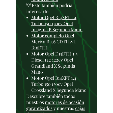
💡 Esto también podría
interesarte
Motor Opel B14XFT 1.4
Turbo 150 150cv Opel
Insignia B Segunda Mano
Motor completo Opel
Meriva B 1.6 CDTI LVL
B16DTH
Motor Opel D15DTH 1.5
Diesel 122 122cv Opel
Grandland X Segunda
Mano
Motor Opel B14XFT 1.4
Turbo 150 150cv Opel
Crossland X Segunda Mano
Descubre también todos
nuestros
motores de ocasión
garantizados
y nuestras
cajas