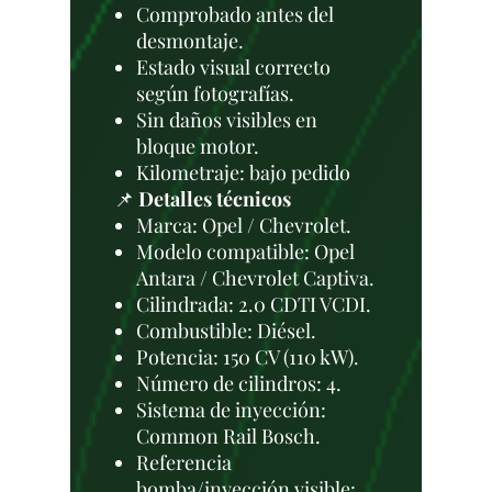
Comprobado antes del
desmontaje.
Estado visual correcto
según fotografías.
Sin daños visibles en
bloque motor.
Kilometraje: bajo pedido
📌
Detalles técnicos
Marca: Opel / Chevrolet.
Modelo compatible: Opel
Antara / Chevrolet Captiva.
Cilindrada: 2.0 CDTI VCDI.
Combustible: Diésel.
Potencia: 150 CV (110 kW).
Número de cilindros: 4.
Sistema de inyección:
Common Rail Bosch.
Referencia
bomba/inyección visible: