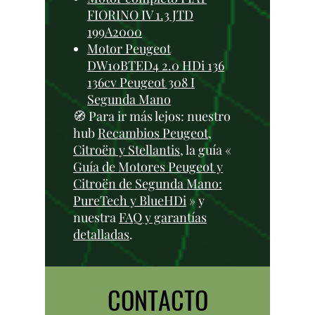
FIORINO IV 1.3 JTD
199A2000
Motor Peugeot
DW10BTED4 2.0 HDi 136
136cv Peugeot 308 I
Segunda Mano
🧭 Para ir más lejos: nuestro
hub
Recambios Peugeot,
Citroën y Stellantis
, la guía «
Guía de Motores Peugeot y
Citroën de Segunda Mano:
PureTech y BlueHDi
» y
nuestra
FAQ y garantías
detalladas
.
CONTACTO