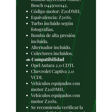
Bosch 0445010142.
Código motor: Z20DMH.
Equivalencia: Z20S1.
Turbo incluido según
fotografías.
Bomba de alta presión
incluida.
Alternador incluido.
Colectores incluidos.
🚗
Compatibilidad
Opel Antara 2.0 CDTI.
Chevrolet Captiva 2.0
VCDI.
Vehículos equipados con
motor Z20DMH.
Vehículos equipados con
motor Z20S1.
Se recomienda verificar la