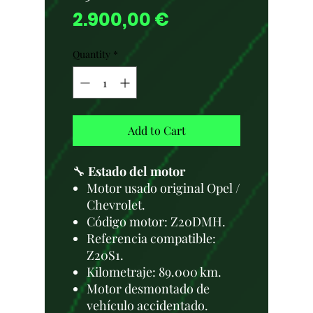
Price
2.900,00 €
Quantity
*
Add to Cart
🔧
Estado del motor
Motor usado original Opel /
Chevrolet.
Código motor: Z20DMH.
Referencia compatible:
Z20S1.
Kilometraje: 89.000 km.
Motor desmontado de
vehículo accidentado.