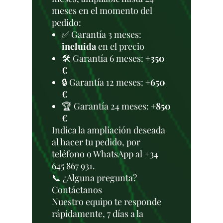
meses en el momento del
pedido:
✅ Garantía 3 meses:
incluida
en el precio
🛠️ Garantía 6 meses:
+350
€
🔒 Garantía 12 meses:
+650
€
🏆 Garantía 24 meses:
+850
€
Indica la ampliación deseada
al hacer tu pedido, por
teléfono o WhatsApp al +34
645 867 931.
📞 ¿Alguna pregunta?
Contáctanos
Nuestro equipo te responde
rápidamente, 7 días a la