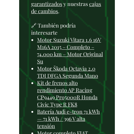
garantizados
y nuestras
cajas
de cambios
.
🔗 También podría
interesarte
Motor Suzuki Vitara 1.6 16V
M16A 2015 – Completo –
74.000 km – Motor Original
Su
Motor Škoda Octavia 2.0
TDI DFGA Segunda Mano
Kit de frenos alto
rendimiento AP Racing
CP9449 Pro5000R Honda
Civic Type R FK8
Batería Audi e-tron 71 kWh
— 71 kWh / 396 V alta
tensión
Motor completo FIAT