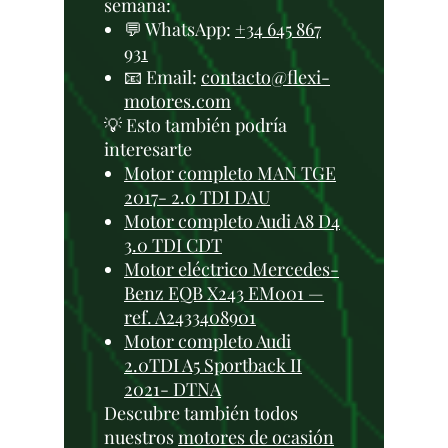
semana:
💬 WhatsApp:
+34 645 867
931
📧 Email:
contacto@flexi-
motores.com
💡 Esto también podría
interesarte
Motor completo MAN TGE
2017- 2.0 TDI DAU
Motor completo Audi A8 D4
3.0 TDI CDT
Motor eléctrico Mercedes-
Benz EQB X243 EM001 —
ref. A2433408901
Motor completo Audi
2.0TDI A5 Sportback II
2021- DTNA
Descubre también todos
nuestros
motores de ocasión