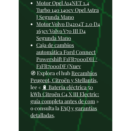
Motor Opel A14NET 1.4
Turbo 140 140cv Opel Astra
J Segunda Mano
Motor Volvo D4204T 2.0 D4
163cv Volvo V70 III D4
Segunda Mano
Caja de cambios
automática Ford Connect
Powershift F1FR7000DH /
F1FR7000DF (Nuev
🧭 Explora el hub
Recambios
Peugeot, Citroën y Stellantis
,
lee «
🔋 Batería eléctrica 50
kWh Citroën C4 X III Electric:
guía completa antes de com
»
o consulta la
FAQ y garantías
detalladas
.