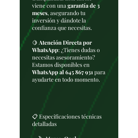
viene con una
garantía de 3
meses
, asegurando tu
inversión y dándote la
confianza que necesitas.
🍋
Atención Directa por
WhatsApp
: ¿Tienes dudas o
necesitas asesoramiento?
Estamos disponibles en
WhatsApp al 645 867 931
para
ayudarte en todo momento.
📋 Especificaciones técnicas
detalladas