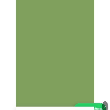
Chevrolet Aveo 1.4 16V (en algunos
mercados)
Ventajas del Z14XEP
✅
Fiabilidad:
Motor atmosférico
simple y duradero.
✅
Cadena de distribución:
No
necesita cambios frecuentes como
una correa.
✅
Consumo moderado:
Buena
eficiencia en trayectos mixtos.
✅
Mantenimiento económico:
Piezas asequibles y fácil acceso.
✅
Diseño ligero:
Ideal para coches
urbanos y compactos.
Problemas y puntos débiles
🔴
Consumo de aceite:
Puede
aumentar con el desgaste, sobre
todo a partir de 150.000 km.
🔴
Bobinas de encendido:
Pueden
fallar y causar pérdida de potencia
o fallos de encendido.
×
💬
WhatsApp