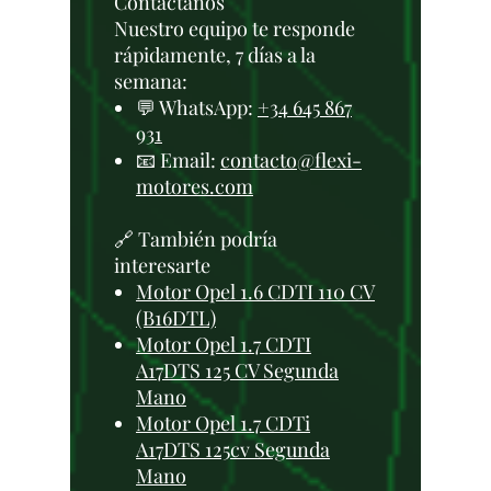
Contáctanos
Nuestro equipo te responde
rápidamente, 7 días a la
semana:
💬 WhatsApp:
+34 645 867
931
📧 Email:
contacto@flexi-
motores.com
🔗 También podría
interesarte
Motor Opel 1.6 CDTI 110 CV
(B16DTL)
Motor Opel 1.7 CDTI
A17DTS 125 CV Segunda
Mano
Motor Opel 1.7 CDTi
A17DTS 125cv Segunda
Mano