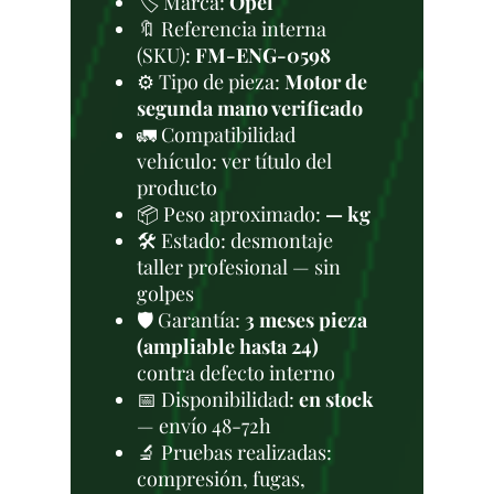
🏷️ Marca:
Opel
🔖 Referencia interna
(SKU):
FM-ENG-0598
⚙️ Tipo de pieza:
Motor de
segunda mano verificado
🚛 Compatibilidad
vehículo: ver título del
producto
📦 Peso aproximado:
— kg
🛠 Estado: desmontaje
taller profesional — sin
golpes
🛡️ Garantía:
3 meses pieza
(ampliable hasta 24)
contra defecto interno
📅 Disponibilidad:
en stock
— envío 48-72h
🔬 Pruebas realizadas:
compresión, fugas,