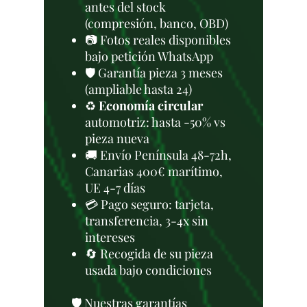
antes del stock
(compresión, banco, OBD)
📷 Fotos reales disponibles
bajo petición WhatsApp
🛡️ Garantía pieza 3 meses
(ampliable hasta 24)
♻️
Economía circular
automotriz: hasta -50% vs
pieza nueva
🚚 Envío Península 48-72h,
Canarias 400€ marítimo,
UE 4-7 días
💳 Pago seguro: tarjeta,
transferencia, 3-4x sin
intereses
🔄 Recogida de su pieza
usada bajo condiciones
🛡️ Nuestras garantías