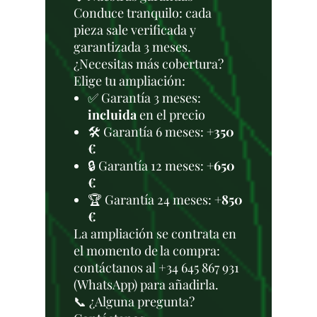
Conduce tranquilo: cada
pieza sale verificada y
garantizada 3 meses.
¿Necesitas más cobertura?
Elige tu ampliación:
✅ Garantía 3 meses:
incluida
en el precio
🛠️ Garantía 6 meses:
+350
€
🔒 Garantía 12 meses:
+650
€
🏆 Garantía 24 meses:
+850
€
La ampliación se contrata en
el momento de la compra:
contáctanos al +34 645 867 931
(WhatsApp) para añadirla.
📞 ¿Alguna pregunta?