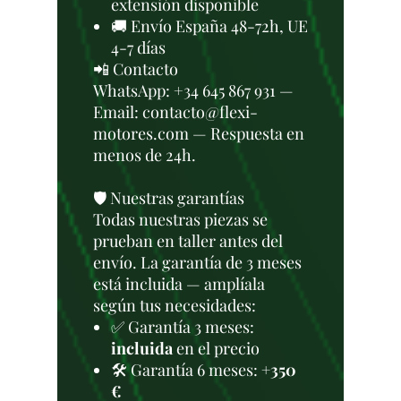
extensión disponible
🚚 Envío España 48-72h, UE
4-7 días
📲 Contacto
WhatsApp: +34 645 867 931 —
Email: contacto@flexi-
motores.com — Respuesta en
menos de 24h.
🛡️ Nuestras garantías
Todas nuestras piezas se
prueban en taller antes del
envío. La garantía de 3 meses
está incluida — amplíala
según tus necesidades:
✅ Garantía 3 meses:
incluida
en el precio
🛠️ Garantía 6 meses:
+350
€