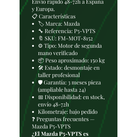
Envío rápido 48-72h a España
y Europa.
📋 Características
🏷️ Marca: Mazda
🔧 Referencia: P5-VPTS
🔖 SKU: FM-MOT-8152
⚙️ Tipo: Motor de segunda
mano verificado
📦 Peso aproximado: 150 kg
🛠 Estado: desmontaje en
taller profesional
🛡️ Garantía: 3 meses pieza
(ampliable hasta 24)
📅 Disponibilidad: en stock,
envío 48-72h
Kilometraje: bajo pedido
❓ Preguntas frecuentes —
Mazda P5-VPTS
¿El Mazda P5-VPTS es