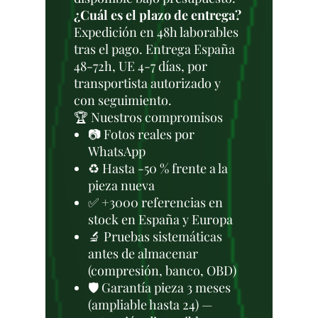
¿Cuál es el plazo de entrega?
Expedición en 48h laborables
tras el pago. Entrega España
48-72h, UE 4-7 días, por
transportista autorizado y
con seguimiento.
🏆 Nuestros compromisos
📷 Fotos reales por
WhatsApp
♻️ Hasta -50 % frente a la
pieza nueva
✅ +3000 referencias en
stock en España y Europa
🔬 Pruebas sistemáticas
antes de almacenar
(compresión, banco, OBD)
🛡️ Garantía pieza 3 meses
(ampliable hasta 24) —