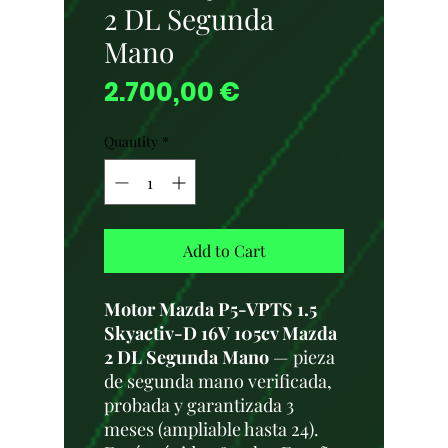
2 DL Segunda
Mano
Price
2.700,00 €
Quantity
*
Add to Cart
Motor Mazda P5-VPTS 1.5
Skyactiv-D 16V 105cv Mazda
2 DL Segunda Mano
— pieza
de segunda mano verificada,
probada y garantizada 3
meses (ampliable hasta 24).