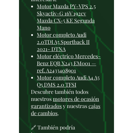
Motor Mazda PY-VPS 2.5
Skyactiv-G 16V 192cv
Mazda CX-5 KE Segunda
Mano
Motor completo Audi
2.0TDI A5 Sportback II
2021- DTNA
Motor eléctrico Mercedes-
Benz EQB X243 EM001 —
ref. A2433408901
Motor completo Audi A4 A5
Q5 DMS 2.0 TFSI
Descubre también todos
nuestros
motores de ocasión
garantizados
y nuestras
cajas
de cambios
.
🔗 También podría