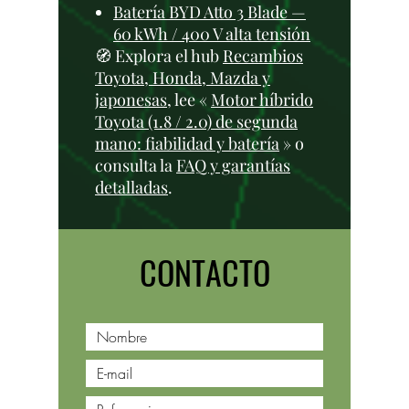
Batería BYD Atto 3 Blade —
60 kWh / 400 V alta tensión
🧭 Explora el hub
Recambios
Toyota, Honda, Mazda y
japonesas
, lee «
Motor híbrido
Toyota (1.8 / 2.0) de segunda
mano: fiabilidad y batería
» o
consulta la
FAQ y garantías
detalladas
.
CONTACTO