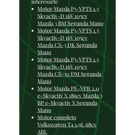
interesarte
Motor Mazda P5-VPTS 1.5
Skyactiv-D 16V 105cv
Mazda 3 BM Segunda Mano
Motor Mazda P5-VPTS 1.5
Skyactiv-D 16V 105cv
Mazda CX-3 DK Segunda
Mano
Motor Mazda P5-VPTS 1.5
Skyactiv-D 16V 105cv
Mazda CX-30 DM Segunda
Mano
Motor Mazda PE-VPR 2.0
e-Skyactiv X 186cv Mazda 3
BP e-Skyactiv X Segunda
Mano
Motor completo
Volkswagen T4 1.9L 68cv
ABL