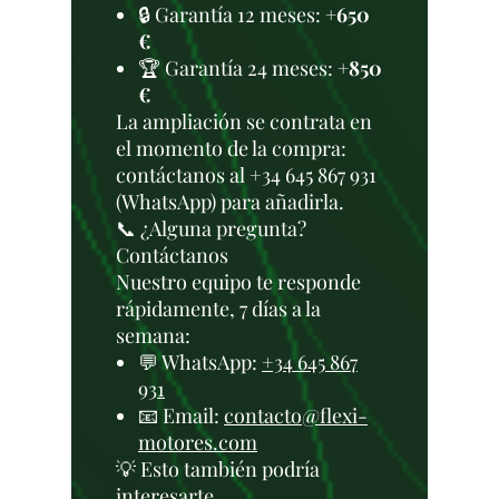
🔒 Garantía 12 meses:
+650
€
🏆 Garantía 24 meses:
+850
€
La ampliación se contrata en
el momento de la compra:
contáctanos al +34 645 867 931
(WhatsApp) para añadirla.
📞 ¿Alguna pregunta?
Contáctanos
Nuestro equipo te responde
rápidamente, 7 días a la
semana:
💬 WhatsApp:
+34 645 867
931
📧 Email:
contacto@flexi-
motores.com
💡 Esto también podría
interesarte