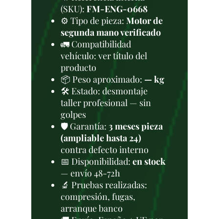
(SKU):
FM-ENG-0668
⚙️ Tipo de pieza:
Motor de
segunda mano verificado
🚛 Compatibilidad
vehículo: ver título del
producto
📦 Peso aproximado:
— kg
🛠 Estado: desmontaje
taller profesional — sin
golpes
🛡️ Garantía:
3 meses pieza
(ampliable hasta 24)
contra defecto interno
📅 Disponibilidad:
en stock
— envío 48-72h
🔬 Pruebas realizadas:
compresión, fugas,
arranque banco