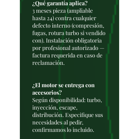
¿Qué garantía aplica?
3 meses pieza (ampliable
hasta 24) contra cualquier
defecto interno (compresión,
fugas, rotura turbo si vendido
con). Instalación obligatoria
por profesional autorizado —
factura requerida en caso de
reclamación.
¿El motor se entrega con
accesorios?
Según disponibilidad: turbo,
inyección, escape,
distribución. Especifique sus
necesidades al pedir,
confirmamos lo incluido.