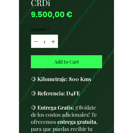
CRDi
Price
9.500,00 €
Quantity
*
Add to Cart
🍋
Kilometraje:
800 Kms
🍋
Referencia: D4FE
🍋
Entrega Gratis:
¡Olvídate
de los costos adicionales! Te
ofrecemos
entrega gratuita
,
para que puedas recibir tu