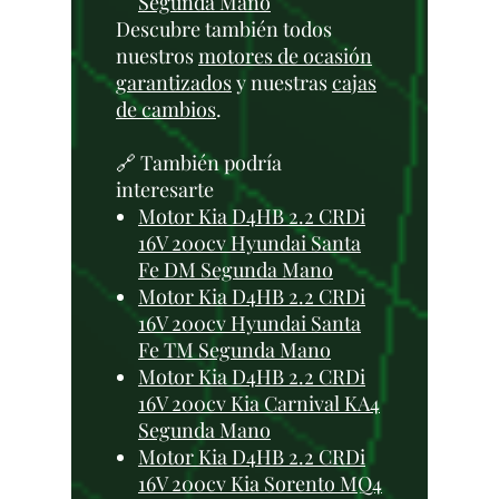
Segunda Mano
Descubre también todos
nuestros
motores de ocasión
garantizados
y nuestras
cajas
de cambios
.
🔗 También podría
interesarte
Motor Kia D4HB 2.2 CRDi
16V 200cv Hyundai Santa
Fe DM Segunda Mano
Motor Kia D4HB 2.2 CRDi
16V 200cv Hyundai Santa
Fe TM Segunda Mano
Motor Kia D4HB 2.2 CRDi
16V 200cv Kia Carnival KA4
Segunda Mano
Motor Kia D4HB 2.2 CRDi
16V 200cv Kia Sorento MQ4