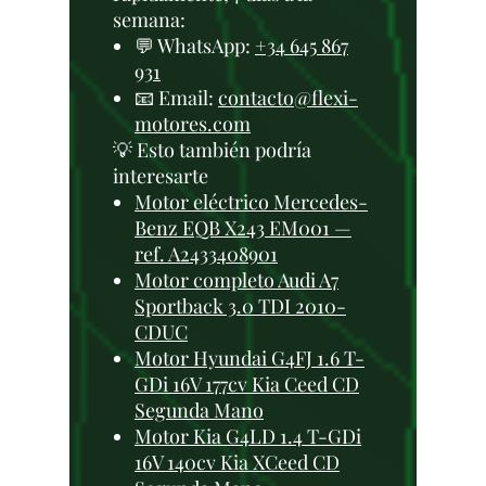
semana:
💬 WhatsApp:
+34 645 867
931
📧 Email:
contacto@flexi-
motores.com
💡 Esto también podría
interesarte
Motor eléctrico Mercedes-
Benz EQB X243 EM001 —
ref. A2433408901
Motor completo Audi A7
Sportback 3.0 TDI 2010-
CDUC
Motor Hyundai G4FJ 1.6 T-
GDi 16V 177cv Kia Ceed CD
Segunda Mano
Motor Kia G4LD 1.4 T-GDi
16V 140cv Kia XCeed CD