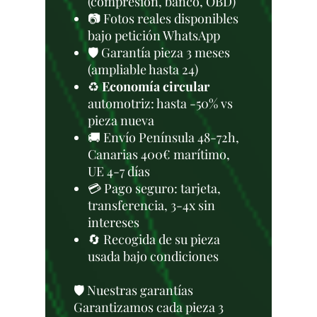
(compresión, banco, OBD)
📷 Fotos reales disponibles
bajo petición WhatsApp
🛡️ Garantía pieza 3 meses
(ampliable hasta 24)
♻️
Economía circular
automotriz: hasta -50% vs
pieza nueva
🚚 Envío Península 48-72h,
Canarias 400€ marítimo,
UE 4-7 días
💳 Pago seguro: tarjeta,
transferencia, 3-4x sin
intereses
🔄 Recogida de su pieza
usada bajo condiciones
🛡️ Nuestras garantías
Garantizamos cada pieza 3