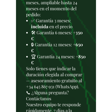
meses, ampliable hasta 24
meses en el momento del
pedido:
✅ Garantía 3 meses:
incluida
en el precio
🛠️ Garantía 6 meses:
+350
€
🔒 Garantía 12 meses:
+650
€
🏆 Garantía 24 meses:
+850
€
Solo tienes que indicar la
duración elegida al comprar
— asesoramiento gratuito al
+34 645 867 931 (WhatsApp).
📞 ¿Alguna pregunta?
Contáctanos
Nuestro equipo te responde
rápidamente, 7 días a la