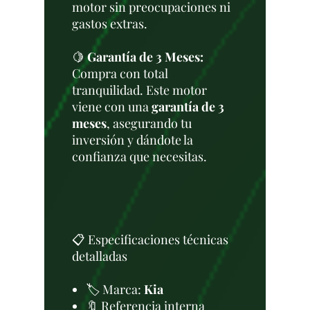
motor sin preocupaciones ni
gastos extras.
🍋
Garantía de 3 Meses:
Compra con total
tranquilidad. Este motor
viene con una
garantía de 3
meses
, asegurando tu
inversión y dándote la
confianza que necesitas.
📋 Especificaciones técnicas
detalladas
🏷️ Marca:
Kia
🔖 Referencia interna