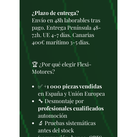
¿Plazo de entrega?
Envío en 48h laborables tras
pago. Entrega Península 48-
72h. UE 4-7 días. Canarias
400€ marítimo 3-5 días.
🏆 ¿Por qué elegir Flexi-
Motores?
✅
+1 000 piezas vendidas
en España y Unión Europea
🔧 Desmontaje por
profesionales cualificados
automoción
🔬 Pruebas sistemáticas
antes del stock