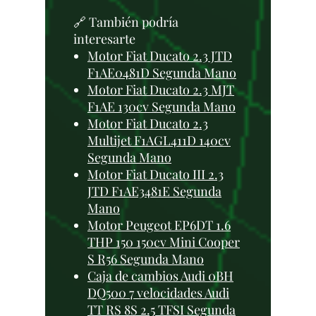
🔗 También podría
interesarte
Motor Fiat Ducato 2.3 JTD
F1AE0481D Segunda Mano
Motor Fiat Ducato 2.3 MJT
F1AE 130cv Segunda Mano
Motor Fiat Ducato 2.3
Multijet F1AGL411D 140cv
Segunda Mano
Motor Fiat Ducato III 2.3
JTD F1AE3481E Segunda
Mano
Motor Peugeot EP6DT 1.6
THP 150 150cv Mini Cooper
S R56 Segunda Mano
Caja de cambios Audi 0BH
DQ500 7 velocidades Audi
TT RS 8S 2.5 TFSI Segunda