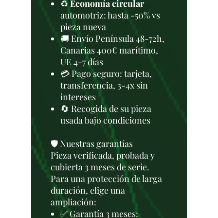
♻️
Economía circular
automotriz: hasta -50% vs
pieza nueva
🚚 Envío Península 48-72h,
Canarias 400€ marítimo,
UE 4-7 días
💳 Pago seguro: tarjeta,
transferencia, 3-4x sin
intereses
🔄 Recogida de su pieza
usada bajo condiciones
🛡️ Nuestras garantías
Pieza verificada, probada y
cubierta 3 meses de serie.
Para una protección de larga
duración, elige una
ampliación:
✅ Garantía 3 meses: