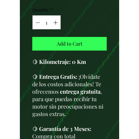
Quantity
*
Add to Cart
🍋
Kilometraje:
0 Km
🍋
Entrega Gratis:
¡Olvídate
de los costos adicionales! Te
ofrecemos
entrega gratuita
,
para que puedas recibir tu
motor sin preocupaciones ni
gastos extras.
🍋
Garantía de 3 Meses:
Compra con total