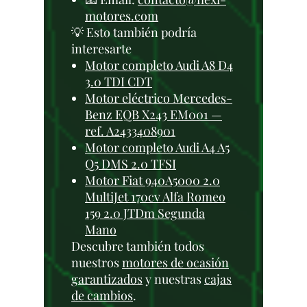
motores.com
💡 Esto también podría
interesarte
Motor completo Audi A8 D4
3.0 TDI CDT
Motor eléctrico Mercedes-
Benz EQB X243 EM001 —
ref. A2433408901
Motor completo Audi A4 A5
Q5 DMS 2.0 TFSI
Motor Fiat 940A5000 2.0
MultiJet 170cv Alfa Romeo
159 2.0 JTDm Segunda
Mano
Descubre también todos
nuestros
motores de ocasión
garantizados
y nuestras
cajas
de cambios
.