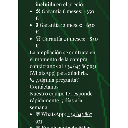
incluida
en el precio
🛠️ Garantía 6 meses:
+350
€
🔒 Garantía 12 meses:
+650
€
🏆 Garantía 24 meses:
+850
€
La ampliación se contrata en
el momento de la compra:
contáctanos al +34 645 867 931
(WhatsApp) para añadirla.
📞 ¿Alguna pregunta?
Contáctanos
Nuestro equipo te responde
rápidamente, 7 días a la
semana:
💬 WhatsApp:
+34 645 867
931
📧 Email:
contacto@flexi-