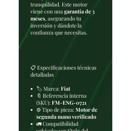
tranquilidad. Este motor
viene con una
garantía de 3
meses
, asegurando tu
inversión y dándote la
confianza que necesitas.
📋 Especificaciones técnicas
detalladas
🏷️ Marca:
Fiat
🔖 Referencia interna
(SKU):
FM-ENG-0721
⚙️ Tipo de pieza:
Motor de
segunda mano verificado
🚛 Compatibilidad
vehículo: ver título del