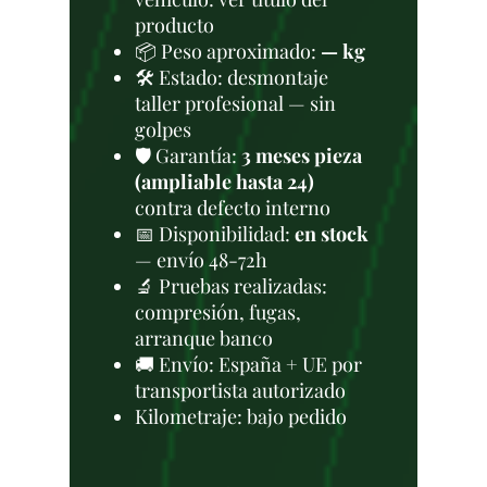
producto
📦 Peso aproximado:
— kg
🛠 Estado: desmontaje
taller profesional — sin
golpes
🛡️ Garantía:
3 meses pieza
(ampliable hasta 24)
contra defecto interno
📅 Disponibilidad:
en stock
— envío 48-72h
🔬 Pruebas realizadas:
compresión, fugas,
arranque banco
🚚 Envío: España + UE por
transportista autorizado
Kilometraje: bajo pedido