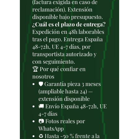
(factura exigida en caso de
reclamación). Extensión
disponible bajo presupuesto.
¿Cuál es el plazo de entrega?
Expedición en 48h laborables
tras el pago. Entrega España
48-72h, UE 4-7 días, por
transportista autorizado y
con seguimiento.
🏆 Por qué confiar en
nosotros
🛡️ Garantía pieza 3 meses
(ampliable hasta 24) —
extensión disponible
🚚 Envío España 48-72h, UE
4-7 días
📷 Fotos reales por
WhatsApp
♻️ Hasta -50 % frente a la