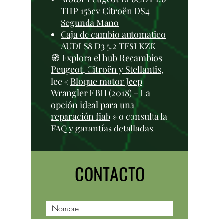
THP 156cv Citroën DS4
Segunda Mano
Caja de cambio automatico
AUDI S8 D3 5.2 TFSI KZK
🧭 Explora el hub
Recambios
Peugeot, Citroën y Stellantis
,
lee «
Bloque motor Jeep
Wrangler EBH (2018) – La
opción ideal para una
reparación fiab
» o consulta la
FAQ y garantías detalladas
.
CONTACTO