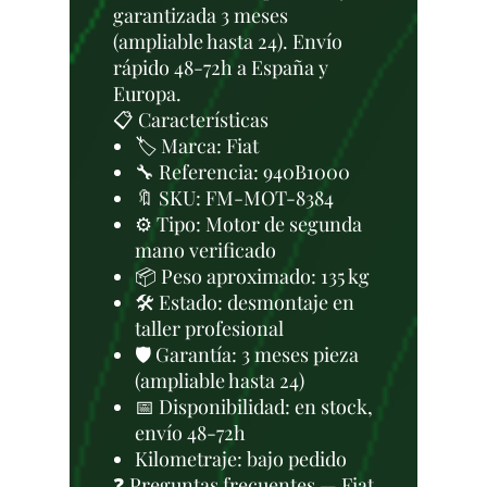
garantizada 3 meses
(ampliable hasta 24). Envío
rápido 48-72h a España y
Europa.
📋 Características
🏷️ Marca: Fiat
🔧 Referencia: 940B1000
🔖 SKU: FM-MOT-8384
⚙️ Tipo: Motor de segunda
mano verificado
📦 Peso aproximado: 135 kg
🛠 Estado: desmontaje en
taller profesional
🛡️ Garantía: 3 meses pieza
(ampliable hasta 24)
📅 Disponibilidad: en stock,
envío 48-72h
Kilometraje: bajo pedido
❓ Preguntas frecuentes — Fiat