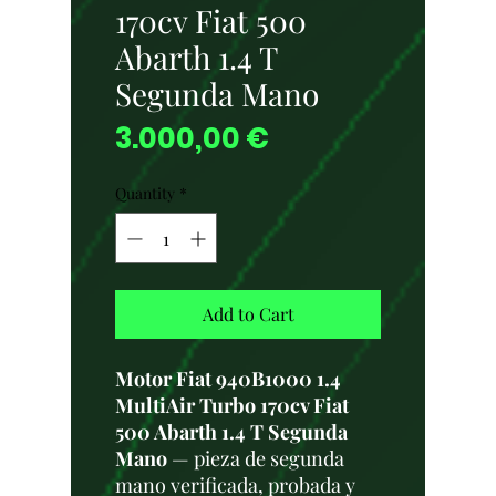
170cv Fiat 500
Abarth 1.4 T
Segunda Mano
Price
3.000,00 €
Quantity
*
Add to Cart
Motor Fiat 940B1000 1.4
MultiAir Turbo 170cv Fiat
500 Abarth 1.4 T Segunda
Mano
— pieza de segunda
mano verificada, probada y