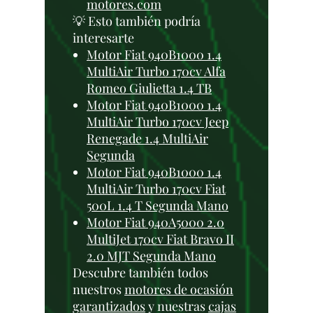
motores.com
💡 Esto también podría
interesarte
Motor Fiat 940B1000 1.4
MultiAir Turbo 170cv Alfa
Romeo Giulietta 1.4 TB
Motor Fiat 940B1000 1.4
MultiAir Turbo 170cv Jeep
Renegade 1.4 MultiAir
Segunda
Motor Fiat 940B1000 1.4
MultiAir Turbo 170cv Fiat
500L 1.4 T Segunda Mano
Motor Fiat 940A5000 2.0
MultiJet 170cv Fiat Bravo II
2.0 MJT Segunda Mano
Descubre también todos
nuestros
motores de ocasión
garantizados
y nuestras
cajas