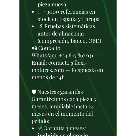
pieza nueva
✅ +3000 referencias en
stock en España y Europa
🔬 Pruebas sistemáticas
antes de almacenar
(compresión, banco, OBD)
📲 Contacto
WhatsApp: +34 645 867 931 —
Email: contacto@flexi-
motores.com — Respuesta en
menos de 24h.
🛡️ Nuestras garantías
Garantizamos cada pieza 3
meses, ampliable hasta 24
meses en el momento del
pedido:
✅ Garantía 3 meses:
incluida
en el precio