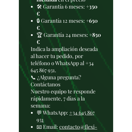
🛠️ Garantía 6 meses:
+350
€
🔒 Garantía 12 meses:
+650
€
🏆 Garantía 24 meses:
+850
€
Indica la ampliación deseada
al hacer tu pedido, por
teléfono o WhatsApp al +34
645 867 931.
📞 ¿Alguna pregunta?
Contáctanos
Nuestro equipo te responde
rápidamente, 7 días a la
semana:
💬 WhatsApp:
+34 645 867
931
📧 Email:
contacto@flexi-