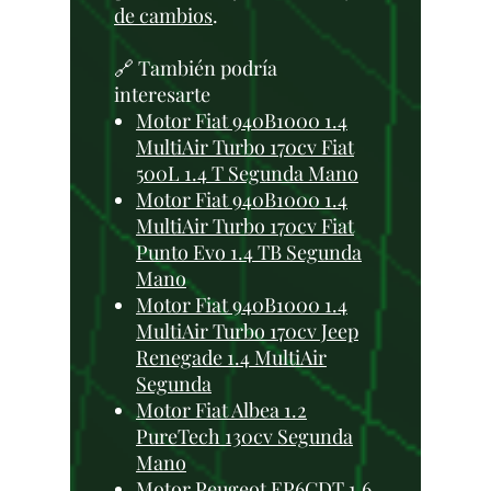
de cambios
.
🔗 También podría
interesarte
Motor Fiat 940B1000 1.4
MultiAir Turbo 170cv Fiat
500L 1.4 T Segunda Mano
Motor Fiat 940B1000 1.4
MultiAir Turbo 170cv Fiat
Punto Evo 1.4 TB Segunda
Mano
Motor Fiat 940B1000 1.4
MultiAir Turbo 170cv Jeep
Renegade 1.4 MultiAir
Segunda
Motor Fiat Albea 1.2
PureTech 130cv Segunda
Mano
Motor Peugeot EP6CDT 1.6