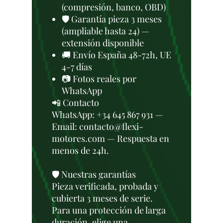
(compresión, banco, OBD)
🛡️ Garantía pieza 3 meses
(ampliable hasta 24) —
extensión disponible
🚚 Envío España 48-72h, UE
4-7 días
📷 Fotos reales por
WhatsApp
📲 Contacto
WhatsApp: +34 645 867 931 —
Email: contacto@flexi-
motores.com — Respuesta en
menos de 24h.
🛡️ Nuestras garantías
Pieza verificada, probada y
cubierta 3 meses de serie.
Para una protección de larga
duración, elige una