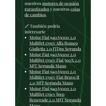
nuestros
motores de ocasión
garantizados
y nuestras
cajas
de cambios
.
🔗 También podría
interesarte
Motor Fiat 940A5000 2.0
MultiJet 170cv Alfa Romeo
Giulietta 2.0 JTDm Segunda
Motor Fiat 940A5000 2.0
MultiJet 170cv Fiat 500X 2.0
MJT Segunda Mano
Motor Fiat 940A5000 2.0
MultiJet 170cv Fiat Bravo II
2.0 MJT Segunda Mano
Motor Fiat 940A5000 2.0
MultiJet 170cv Jeep
Renegade 2.0 MJT Segunda
Mano