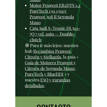
Motor Peugeot EB2DTS 1.2
PureTech 130 130cv
Peugeot 308 II Segunda
Mano
Caja Audi S-Tronic DL501-
7Q 7 vel. auto — Double-
clutch
🧭 Para ir más lejos: nuestro
hub
Recambios Peugeot,
Citroën y Stellantis
, la guía «
Guía de Motores Peugeot y
Citroën de Segunda Mano:
PureTech y BlueHDi
» y
nuestra
FAQ y garantías
detalladas
.