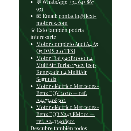
💬 WhatsApp:
+34 645 867
931
📧 Email:
contacto@flexi-
motores.com
💡 Esto también podría
interesarte
Motor completo Audi A4 A5
Q5 DMS 2.0 TFSI
Motor Fiat 940B1000 1.4
MultiAir Turbo 170cv Jeep
Renegade 1.4 MultiAir
Segunda
Motor eléctrico Mercedes-
Benz EQV 2020 — ref.
A4473408302
Motor eléctrico Mercedes-
Benz EQB X243 EM001 —
ref. A2433408901
Descubre también todos