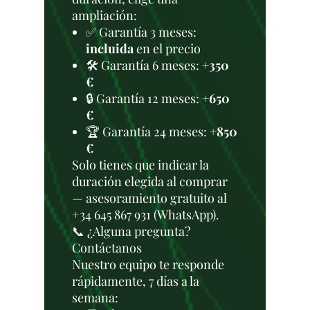
ampliación:
✅ Garantía 3 meses:
incluida
en el precio
🛠️ Garantía 6 meses:
+350
€
🔒 Garantía 12 meses:
+650
€
🏆 Garantía 24 meses:
+850
€
Solo tienes que indicar la
duración elegida al comprar
— asesoramiento gratuito al
+34 645 867 931 (WhatsApp).
📞 ¿Alguna pregunta?
Contáctanos
Nuestro equipo te responde
rápidamente, 7 días a la
semana: