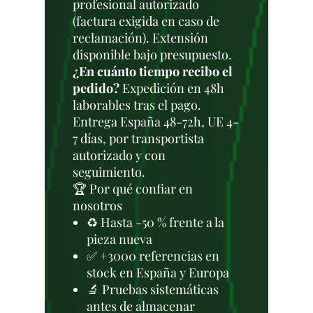
profesional autorizado
(factura exigida en caso de
reclamación). Extensión
disponible bajo presupuesto.
¿En cuánto tiempo recibo el
pedido?
Expedición en 48h
laborables tras el pago.
Entrega España 48-72h, UE 4-
7 días, por transportista
autorizado y con
seguimiento.
🏆 Por qué confiar en
nosotros
♻️ Hasta -50 % frente a la
pieza nueva
✅ +3000 referencias en
stock en España y Europa
🔬 Pruebas sistemáticas
antes de almacenar