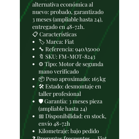
alternativa económica al
nuevo: probado, garantizado
3 meses (ampliable hasta 24),
entregado en 48-72h.
📋 Características
🏷️ Marca: Fiat
🔧 Referencia: 940A5000
🔖 SKU: FM-MOT-8243
⚙️ Tipo: Motor de segunda
mano verificado
📦 Peso aproximado: 165 kg
🛠 Estado: desmontaje en
taller profesional
🛡️ Garantía: 3 meses pieza
(ampliable hasta 24)
📅 Disponibilidad: en stock,
envío 48-72h
Kilometraje: bajo pedido
❓ Preguntas frecuentes — Fiat