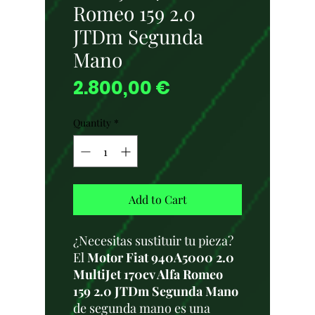
Romeo 159 2.0
JTDm Segunda
Mano
Price
2.800,00 €
Quantity
*
Add to Cart
¿Necesitas sustituir tu pieza?
El
Motor Fiat 940A5000 2.0
MultiJet 170cv Alfa Romeo
159 2.0 JTDm Segunda Mano
de segunda mano es una