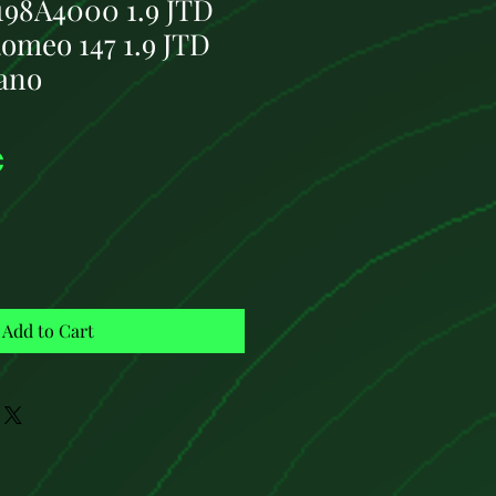
198A4000 1.9 JTD
Romeo 147 1.9 JTD
ano
Price
€
Add to Cart