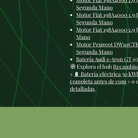
Motor Fiat 198A4000 1.9 J
Segunda Mano
Motor Fiat 198A4000 1.9 J
Segunda Mano
Motor Fiat 198A4000 1.9 J
Mano
Motor Peugeot DW10CTED4
Segunda Mano
Batería Audi e-tron GT 93
🧭 Explora el hub
Recambios
«
🔋 Batería eléctrica 50 kWh
completa antes de com
» o 
detalladas
.