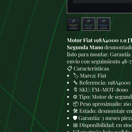
Motor Fiat 198A4000 1.9 JT
Segunda Mano
desmontado 
listo para montar. Garantía 
envío con seguimiento 48-7
📋 Características
🏷️ Marca: Fiat
🔧 Referencia: 198A4000
🔖 SKU: FM-MOT-8090
⚙️ Tipo: Motor de segund
📦 Peso aproximado: 160
🛠 Estado: desmontaje en 
🛡️ Garantía: 3 meses piez
📅 Disponibilidad: en sto