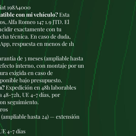
iat 198A4000
atible con mi vehículo?
Esta
os, Alfa Romeo 147 1.9 JTD. El
ncidir exactamente con tu
icha técnica. En caso de duda,
sApp, respuesta en menos de 1h
rantía de 3 meses (ampliable hasta
defecto interno, con montaje por un
tura exigida en caso de
sponible bajo presupuesto.
a?
Expedición en 48h laborables
a 48-72h, UE 4-7 días, por
con seguimiento.
tros
s (ampliable hasta 24) — extensión
UE 4-7 días