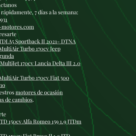
áctanos
rápidamente, 7 días a la semana:
 931
i-motores.com
resarte
TDI A5 Sportback II 2021- DTNA
MultiAir Turbo 170cv Jeep
egunda
ultiJet 170cv Lancia Delta III 2.0
MultiAir Turbo 170cv Fiat 500
no
estros
motores de ocasión
as de cambios
.
rte
JTD 150cv Alfa Romeo 159 1.9 JTDm