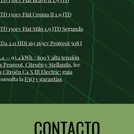
TD 150cv Fiat Bravo II 1.9 JTD
TD 150cv Fiat Croma II 1.9 JTD
TD 150cv Fiat Stilo 1.9 JTD Segunda
 2.0 HDi 163 163cv Peugeot 508 I
.4 — 93.4 kWh / 800 V alta tensión
 Peugeot, Citroën y Stellantis
, lee
 Citroën C4 X III Electric: guía
consulta la
FAQ y garantías
CONTACTO