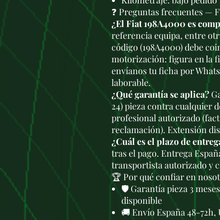
Kilometraje: bajo pedido
❓ Preguntas frecuentes — F
¿El Fiat 198A4000 es comp
referencia equipa, entre otr
código (198A4000) debe coi
motorización: figura en la f
envíanos tu ficha por What
laborable.
¿Qué garantía se aplica?
Ga
24) pieza contra cualquier 
profesional autorizado (fac
reclamación). Extensión di
¿Cuál es el plazo de entreg
tras el pago. Entrega Españ
transportista autorizado y 
🏆 Por qué confiar en noso
🛡️ Garantía pieza 3 mese
disponible
🚚 Envío España 48-72h, 