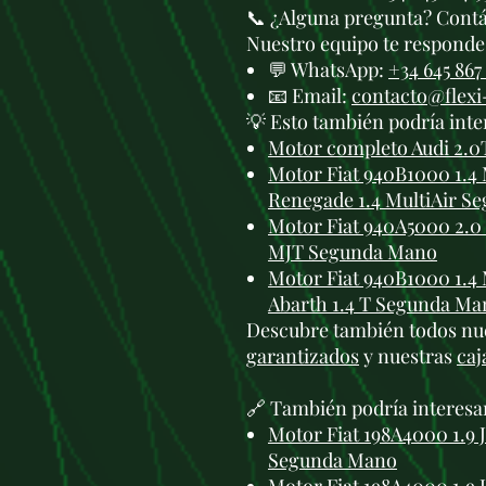
📞 ¿Alguna pregunta? Cont
Nuestro equipo te responde 
💬 WhatsApp:
+34 645 867
📧 Email:
contacto@flex
💡 Esto también podría inte
Motor completo Audi 2.0
Motor Fiat 940B1000 1.4 
Renegade 1.4 MultiAir S
Motor Fiat 940A5000 2.0 M
MJT Segunda Mano
Motor Fiat 940B1000 1.4 
Abarth 1.4 T Segunda Ma
Descubre también todos nu
garantizados
y nuestras
caj
🔗 También podría interesa
Motor Fiat 198A4000 1.9 
Segunda Mano