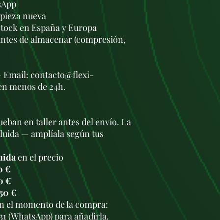
sApp
a pieza nueva
stock en España y Europa
antes de almacenar (compresión,
— Email: contacto@flexi-
en menos de 24h.
eban en taller antes del envío. La
cluida — amplíala según tus
uida
en el precio
0 €
0 €
50 €
en el momento de la compra:
931 (WhatsApp) para añadirla.