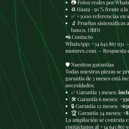
📷 Fotos reales por What
♻️ Hasta -50 % frente a l
✅ +3000 referencias en 
🔬 Pruebas sistemáticas 
banco, OBD)
📲 Contacto
WhatsApp: +34 645 867 931 
motores.com — Respuesta 
🛡️ Nuestras garantías
Todas nuestras piezas se pru
garantía de 3 meses está in
necesidades:
✅ Garantía 3 meses:
incl
🛠️ Garantía 6 meses:
+35
🔒 Garantía 12 meses:
+65
🏆 Garantía 24 meses:
+8
La ampliación se contrata 
contáctanos al +34 645 867 