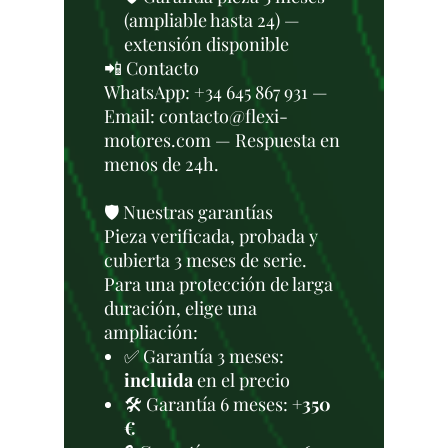
(ampliable hasta 24) —
extensión disponible
📲 Contacto
WhatsApp: +34 645 867 931 —
Email: contacto@flexi-
motores.com — Respuesta en
menos de 24h.
🛡️ Nuestras garantías
Pieza verificada, probada y
cubierta 3 meses de serie.
Para una protección de larga
duración, elige una
ampliación:
✅ Garantía 3 meses:
incluida
en el precio
🛠️ Garantía 6 meses:
+350
€