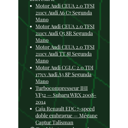
Motor Audi CEUA 2.0 TFSI
211cv Audi A6 C7 Segunda
Mano
Motor Audi CEUA 2.0 TFSI
211cv Audi Q5 8R Segunda
Mano
Motor Audi CEUA 2.0 TFSI
211cv Audi TT 8J Segunda
Mano
Motor Audi CGLC 2.0 TDI
177cv Audi A3 8P Segunda
Mano
Turbocompresseur IHI
VF52 — Subaru WRX 2008-
2014
Caja Renault EDC 7-speed
doble embrague — Mégane
Captur Talisman