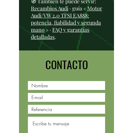
🧭 También te puede servir:
Recambios Audi
· guía «
Motor
Audi/VW 2.0 TFSI EA888:
potencia, fiabilidad y segunda
mano
» ·
FAQ y garantías
detalladas
.
CONTACTO