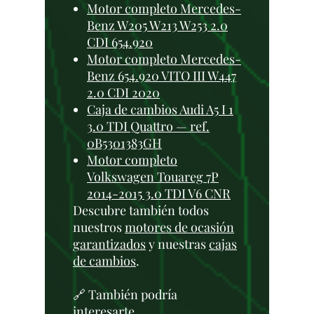
Motor completo Mercedes-
Benz W205 W213 W253 2.0
CDI 654.920
Motor completo Mercedes-
Benz 654.920 VITO III W447
2.0 CDI 2020
Caja de cambios Audi A5 I 1
3.0 TDI Quattro — ref.
0B5301383GH
Motor completo
Volkswagen Touareg 7P
2014-2015 3.0 TDI V6 CNR
Descubre también todos
nuestros
motores de ocasión
garantizados
y nuestras
cajas
de cambios
.
🔗 También podría
interesarte