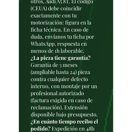
otros, Audi A5 8T. El código
(CEUA) debe coincidir
exactamente con tu
motorización: figura en la
ficha técnica. En caso de
duda, envíanos tu ficha por
WhatsApp, respuesta en
menos de 1h laborable.
¿La pieza tiene garantía?
Garantía de 3 meses
(ampliable hasta 24) pieza
contra cualquier defecto
interno, con montaje por un
profesional autorizado
(factura exigida en caso de
reclamación). Extensión
disponible bajo presupuesto.
¿En cuánto tiempo recibo el
pedido?
Expedición en 48h