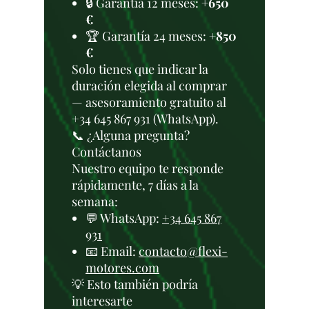
🔒 Garantía 12 meses:
+650
€
🏆 Garantía 24 meses:
+850
€
Solo tienes que indicar la
duración elegida al comprar
— asesoramiento gratuito al
+34 645 867 931 (WhatsApp).
📞 ¿Alguna pregunta?
Contáctanos
Nuestro equipo te responde
rápidamente, 7 días a la
semana:
💬 WhatsApp:
+34 645 867
931
📧 Email:
contacto@flexi-
motores.com
💡 Esto también podría
interesarte