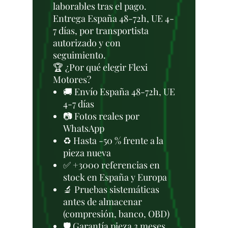
laborables tras el pago.
Entrega España 48-72h, UE 4-
7 días, por transportista
autorizado y con
seguimiento.
🏆 ¿Por qué elegir Flexi
Motores?
🚚 Envío España 48-72h, UE
4-7 días
📷 Fotos reales por
WhatsApp
♻️ Hasta -50 % frente a la
pieza nueva
✅ +3000 referencias en
stock en España y Europa
🔬 Pruebas sistemáticas
antes de almacenar
(compresión, banco, OBD)
🛡️ Garantía pieza 3 meses