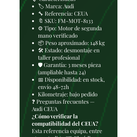
🏷️ Marca: Audi
🔧 Referencia: CEUA
🔖 SKU: FM-MOT-8133
⚙️ Tipo: Motor de segunda
mano verificado
📦 Peso aproximado: 148 kg
🛠 Estado: desmontaje en
taller profesional
🛡️ Garantía: 3 meses pieza
(ampliable hasta 24)
📅 Disponibilidad: en stock,
envío 48-72h
Kilometraje: bajo pedido
❓ Preguntas frecuentes —
Audi CEUA
¿Cómo verificar la
compatibilidad del CEUA?
Esta referencia equipa, entre