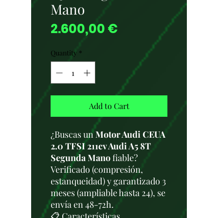
Mano
Price
2.600,00 €
Quantity
*
Add to Cart
¿Buscas un
Motor Audi CEUA
2.0 TFSI 211cv Audi A5 8T
Segunda Mano
fiable?
Verificado (compresión,
estanqueidad) y garantizado 3
meses (ampliable hasta 24), se
envía en 48-72h.
📋 Características