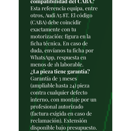
compatibilidad del CABA?
Esta referencia equipa, entre
otros, Audi A5 8T. El código
(CABA) debe coincidir
exactamente con tu
motorización: figura en la
ficha técnica. En caso de
duda, envíanos tu ficha por
WhatsApp, respuesta en
menos de 1h laborable.
¿La pieza tiene garantía?
Garantía de 3 meses
(ampliable hasta 24) pieza
contra cualquier defecto
interno, con montaje por un
profesional autorizado
(factura exigida en caso de
reclamación). Extensión
disponible bajo presupuesto.