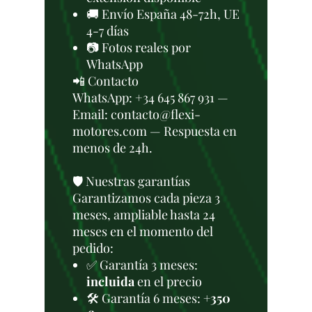
🚚 Envío España 48-72h, UE
4-7 días
📷 Fotos reales por
WhatsApp
📲 Contacto
WhatsApp: +34 645 867 931 —
Email: contacto@flexi-
motores.com — Respuesta en
menos de 24h.
🛡️ Nuestras garantías
Garantizamos cada pieza 3
meses, ampliable hasta 24
meses en el momento del
pedido:
✅ Garantía 3 meses:
incluida
en el precio
🛠️ Garantía 6 meses:
+350