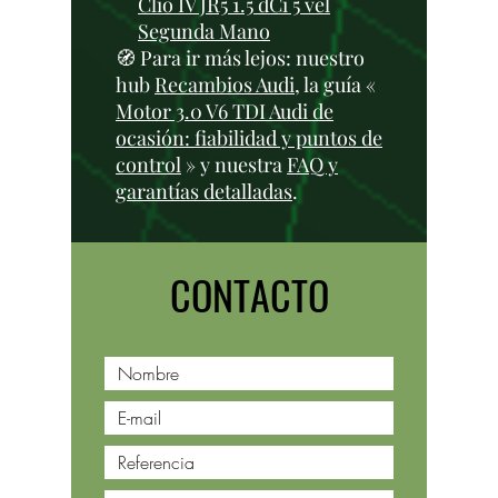
Clio IV JR5 1.5 dCi 5 vel
Segunda Mano
🧭 Para ir más lejos: nuestro
hub
Recambios Audi
, la guía «
Motor 3.0 V6 TDI Audi de
ocasión: fiabilidad y puntos de
control
» y nuestra
FAQ y
garantías detalladas
.
CONTACTO