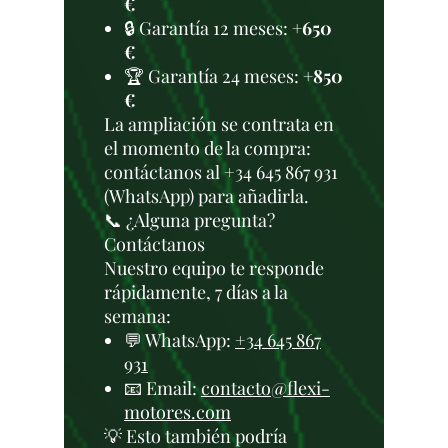
€
🔒 Garantía 12 meses:
+650
€
🏆 Garantía 24 meses:
+850
€
La ampliación se contrata en
el momento de la compra:
contáctanos al +34 645 867 931
(WhatsApp) para añadirla.
📞 ¿Alguna pregunta?
Contáctanos
Nuestro equipo te responde
rápidamente, 7 días a la
semana:
💬 WhatsApp:
+34 645 867
931
📧 Email:
contacto@flexi-
motores.com
💡 Esto también podría