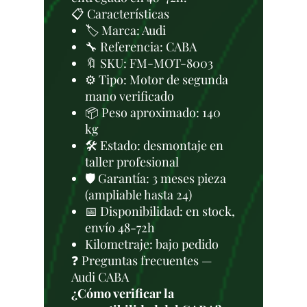
📋 Características
🏷️ Marca: Audi
🔧 Referencia: CABA
🔖 SKU: FM-MOT-8003
⚙️ Tipo: Motor de segunda
mano verificado
📦 Peso aproximado: 140
kg
🛠 Estado: desmontaje en
taller profesional
🛡️ Garantía: 3 meses pieza
(ampliable hasta 24)
📅 Disponibilidad: en stock,
envío 48-72h
Kilometraje: bajo pedido
❓ Preguntas frecuentes —
Audi CABA
¿Cómo verificar la