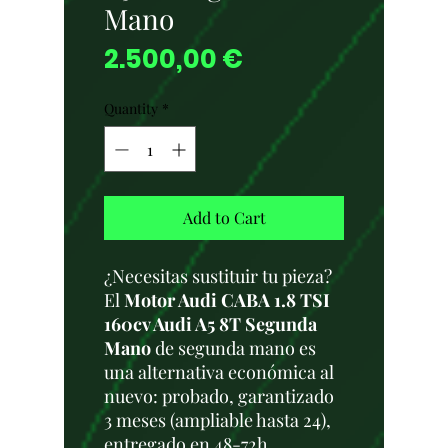
Mano
Price
2.500,00 €
Quantity
*
Add to Cart
¿Necesitas sustituir tu pieza?
El
Motor Audi CABA 1.8 TSI
160cv Audi A5 8T Segunda
Mano
de segunda mano es
una alternativa económica al
nuevo: probado, garantizado
3 meses (ampliable hasta 24),
entregado en 48-72h.