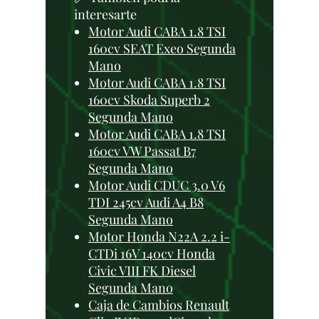
interesarte
Motor Audi CABA 1.8 TSI
160cv SEAT Exeo Segunda
Mano
Motor Audi CABA 1.8 TSI
160cv Skoda Superb 2
Segunda Mano
Motor Audi CABA 1.8 TSI
160cv VW Passat B7
Segunda Mano
Motor Audi CDUC 3.0 V6
TDI 245cv Audi A4 B8
Segunda Mano
Motor Honda N22A 2.2 i-
CTDi 16V 140cv Honda
Civic VIII FK Diesel
Segunda Mano
Caja de Cambios Renault