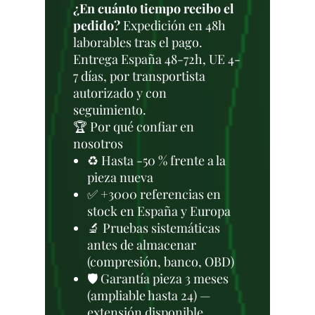
¿En cuánto tiempo recibo el
pedido?
Expedición en 48h
laborables tras el pago.
Entrega España 48-72h, UE 4-
7 días, por transportista
autorizado y con
seguimiento.
🏆 Por qué confiar en
nosotros
♻️ Hasta -50 % frente a la
pieza nueva
✅ +3000 referencias en
stock en España y Europa
🔬 Pruebas sistemáticas
antes de almacenar
(compresión, banco, OBD)
🛡️ Garantía pieza 3 meses
(ampliable hasta 24) —
extensión disponible