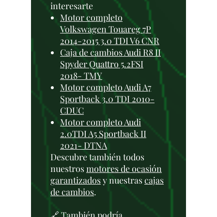
interesarte
Motor completo
Volkswagen Touareg 7P
2014-2015 3.0 TDI V6 CNR
Caja de cambios Audi R8 II
Spyder Quattro 5.2FSI
2018- TMY
Motor completo Audi A7
Sportback 3.0 TDI 2010-
CDUC
Motor completo Audi
2.0TDI A5 Sportback II
2021- DTNA
Descubre también todos
nuestros
motores de ocasión
garantizados
y nuestras
cajas
de cambios
.
🔗 También podría