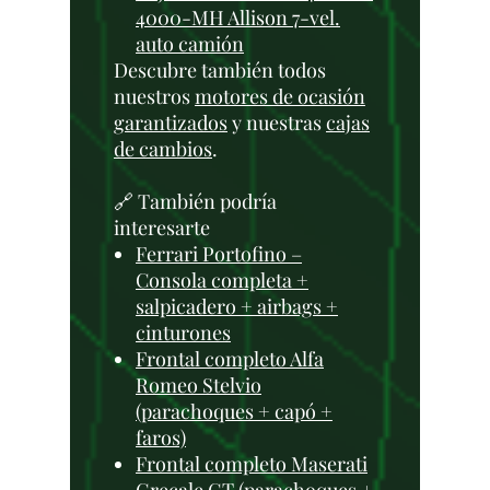
4000-MH Allison 7-vel.
auto camión
Descubre también todos
nuestros
motores de ocasión
garantizados
y nuestras
cajas
de cambios
.
🔗 También podría
interesarte
Ferrari Portofino –
Consola completa +
salpicadero + airbags +
cinturones
Frontal completo Alfa
Romeo Stelvio
(parachoques + capó +
faros)
Frontal completo Maserati