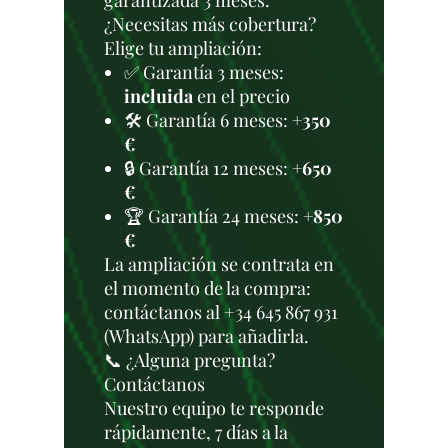
garantizada 3 meses.
¿Necesitas más cobertura?
Elige tu ampliación:
✅ Garantía 3 meses:
incluida
en el precio
🛠️ Garantía 6 meses:
+350
€
🔒 Garantía 12 meses:
+650
€
🏆 Garantía 24 meses:
+850
€
La ampliación se contrata en
el momento de la compra:
contáctanos al +34 645 867 931
(WhatsApp) para añadirla.
📞 ¿Alguna pregunta?
Contáctanos
Nuestro equipo te responde
rápidamente, 7 días a la