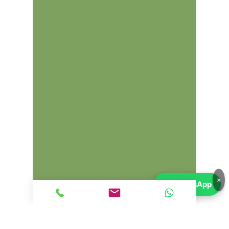
prohibido en EE.UU.
debido a
regulaciones de iluminación, lo que
llevó a Maserati a rediseñar los
faros traseros en modelos
posteriores como el
4200 GT
,
reemplazándolos por unos más
convencionales.
Hoy en día, los
faros boomerang
son extremadamente buscados
por coleccionistas y entusiastas.
Algunas personas modifican los
modelos posteriores para
reinstalar los faros boomerang,
restaurando la estética original.
🔹
Mantenimiento y Sustitución
Faros delanteros:
Al ser halógenos,
requieren cambios periódicos de
×
💬
WhatsApp
bombillas.
Faros traseros LED:
Más
duraderos, pero difíciles de reparar
si fallan.