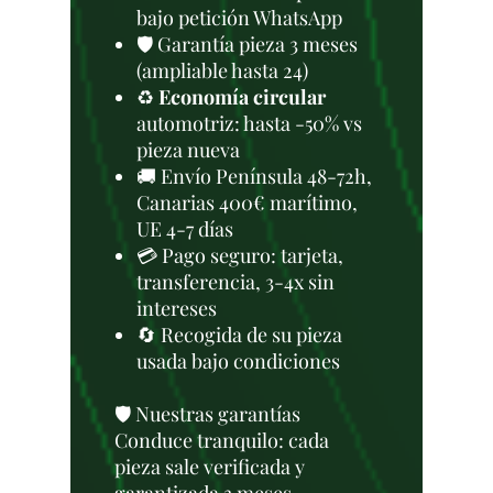
bajo petición WhatsApp
🛡️ Garantía pieza 3 meses
(ampliable hasta 24)
♻️
Economía circular
automotriz: hasta -50% vs
pieza nueva
🚚 Envío Península 48-72h,
Canarias 400€ marítimo,
UE 4-7 días
💳 Pago seguro: tarjeta,
transferencia, 3-4x sin
intereses
🔄 Recogida de su pieza
usada bajo condiciones
🛡️ Nuestras garantías
Conduce tranquilo: cada
pieza sale verificada y