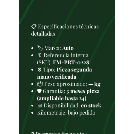
📋 Especificaciones técnicas
detalladas
🏷️ Marca:
Auto
🔖 Referencia interna
(SKU):
FM-PRT-0228
⚙️ Tipo:
Pieza segunda
mano verificada
📦 Peso aproximado:
— kg
🛡️ Garantía:
3 meses pieza
(ampliable hasta 24)
📅 Disponibilidad:
en stock
Kilometraje: bajo pedido