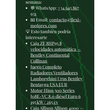
semana:
💬 WhatsApp:
+34 645 867
931
📧 Email:
contacto@flexi-
motores.com
💡 Esto también podría
interesarte
Caja ZF 8HP95 8
velocidades automática —
Bentley Continental
Cullinan
Juego Completo
Radiadores Ventiladores
Lamborghini Urus Bentley
Bentayga USA EUR
Motor Hino 500 Series
J08E-VC 8.0 diésel Euro 6
195 kW / 265 cv
Caja Allison Allison 4000 —