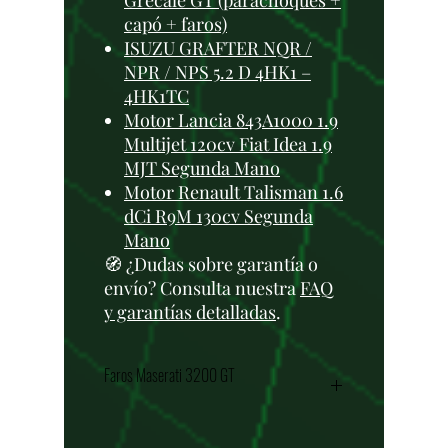
Grecale GT (parachoques +
capó + faros)
ISUZU GRAFTER NQR /
NPR / NPS 5.2 D 4HK1 –
4HK1TC
Motor Lancia 843A1000 1.9
Multijet 120cv Fiat Idea 1.9
MJT Segunda Mano
Motor Renault Talisman 1.6
dCi R9M 130cv Segunda
Mano
🧭 ¿Dudas sobre garantía o
envío? Consulta nuestra
FAQ
y garantías detalladas
.
Faros Maserati 3200 GT
🔹
Faros Delanteros del Maserati