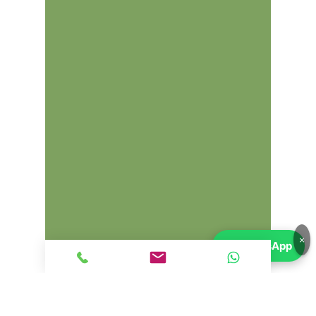
×
💬
WhatsApp